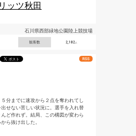
リッツ秋田
石川県西部緑地公園陸上競技場
観客数
2,182
人
RSS
２５分までに速攻から２点を奪われてし
を出せない苦しい状況に。選手を入れ替
とんど作れず。結局、この構図が変わら
ルから抜け出した。