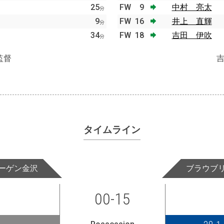
25
FW
9
中村 亮太
分
9
FW
16
井上 直輝
分
34
FW
18
吉田 伊吹
分
監督
タイムライン
ーゲン金沢
ブラウブ
00-15