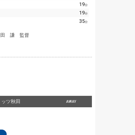
19
分
19
分
35
分
吉田 謙 監督
リッツ秋田
AWAY