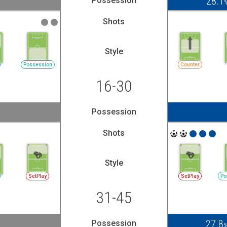
28.1
Possession
Shots
Style
Possession
Counter
16-30
Possession
Shots
Style
SetPlay
SetPlay
Po
31-45
27.8
Possession