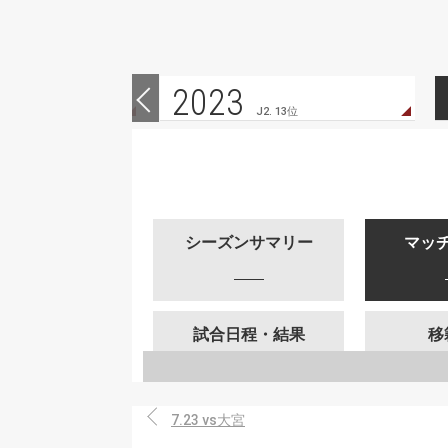
2023
 10位
J2. 13位
シーズンサマリー
マッ
試合日程・結果
移
7.23 vs大宮