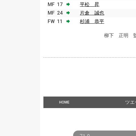
MF
17
平松 昇
MF
24
片倉 誠也
FW
11
杉浦 恭平
柳下 正明 
ツエ
HOME