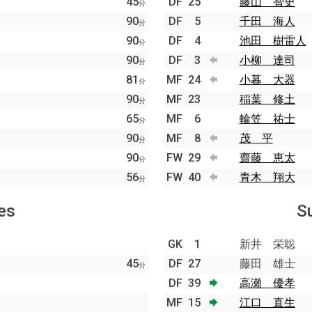
45
DF
25
藤山 智史
分
90
DF
5
千田 海人
分
90
DF
4
池田 樹雷人
分
90
DF
3
小柳 達司
分
81
MF
24
小暮 大器
分
90
MF
23
稲葉 修土
分
65
MF
6
輪笠 祐士
分
90
MF
8
茂 平
分
90
FW
29
齋藤 恵太
分
56
FW
40
青木 翔大
分
es
S
GK
1
新井 栄聡
45
DF
27
藤田 雄士
分
DF
39
高瀬 優孝
MF
15
江口 直生