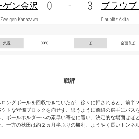
0
-
3
ーゲン金沢
ブラウブ
Zweigen Kanazawa
Blaublitz Akita
気温
33℃
芝
全面良芝
戦評
るロングボールを回収できていたが、徐々に押されると、前半
パクトな守備ブロックを崩せず、思うように前線の選手にパス
も、ボールホルダーへの素早い寄せに遭い、決定的な場面はほ
た。一方の秋田は約２ヵ月半ぶりの勝利。ようやく長いトンネ