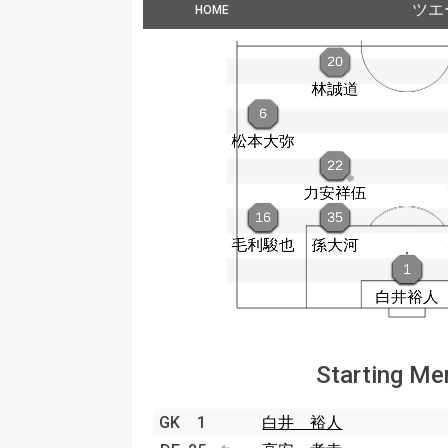
ツエ
HOME
Starting M
GK
1
白井 裕人