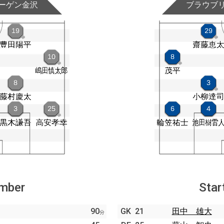
ーゲン金沢
ブラウブ
ember
Star
90
GK
21
田中 雄大
分