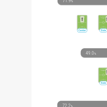
71.9
%
Center
Side
49.0
%
Side
72.2
%