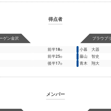
得点者
ーゲン金沢
ブラウブ
前半18
小暮 大器
分
前半25
藤山 智史
分
後半17
青木 翔大
分
メンバー