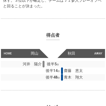
休す。３位以下が確定し、チームはＪ１参入プレーオフへ
と回ることが決まった。
得点者
岡山
秋田
HOME
AWAY
河井 陽介
後半5
分
後半14
齋藤 恵太
分
後半48
青木 翔大
分