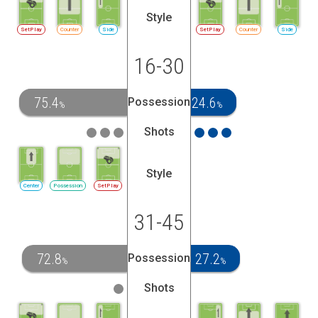
Style
SetPlay
Counter
Side
SetPlay
Counter
Side
16-30
75.4
24.6
Possession
%
%
Shots
Style
Center
Possession
SetPlay
31-45
72.8
27.2
Possession
%
%
Shots