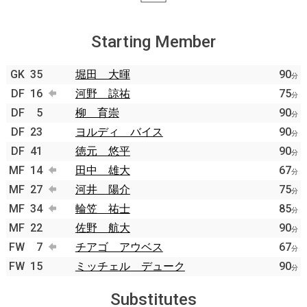
Starting Member
GK
35
堀田 大暉
90
分
DF
16
河野 諒祐
75
分
DF
5
柳 育崇
90
分
DF
23
ヨルディ バイス
90
分
DF
41
徳元 悠平
90
分
MF
14
田中 雄大
67
分
MF
27
河井 陽介
75
分
MF
34
輪笠 祐士
85
分
MF
22
佐野 航大
90
分
FW
7
チアゴ アウベス
67
分
FW
15
ミッチェル デューク
90
分
Substitutes