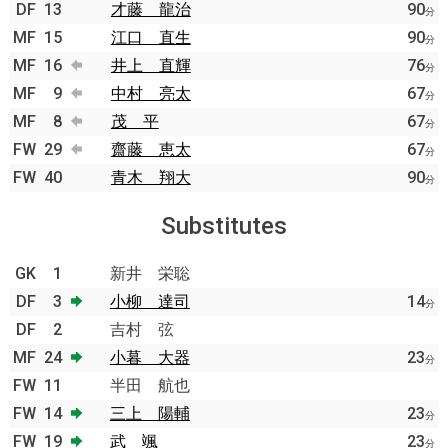
DF
13
才藤 龍治
90
分
MF
15
江口 直生
90
分
MF
16
井上 直輝
76
分
MF
9
中村 亮太
67
分
MF
8
茂 平
67
分
FW
29
齋藤 恵太
67
分
FW
40
青木 翔大
90
分
Substitutes
GK
1
新井 栄聡
DF
3
小柳 達司
14
分
DF
2
吉村 弦
MF
24
小暮 大器
23
分
FW
11
半田 航也
FW
14
三上 陽輔
23
分
FW
19
武 颯
23
分