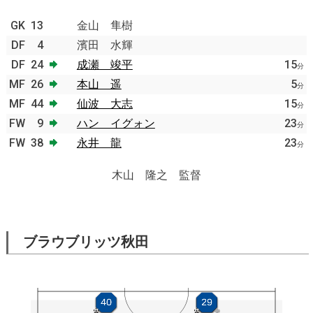
GK
13
金山 隼樹
DF
4
濱田 水輝
DF
24
成瀬 竣平
15
分
MF
26
本山 遥
5
分
MF
44
仙波 大志
15
分
FW
9
ハン イグォン
23
分
FW
38
永井 龍
23
分
木山 隆之 監督
ブラウブリッツ秋田