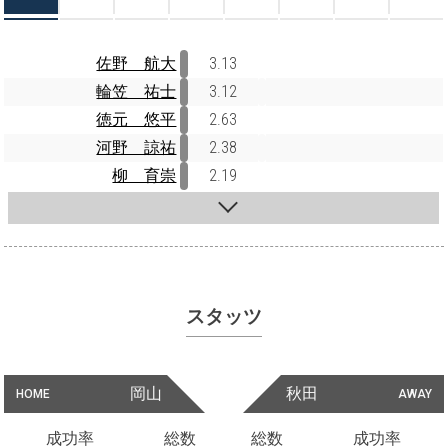
佐野 航大
3.13
輪笠 祐士
3.12
徳元 悠平
2.63
河野 諒祐
2.38
柳 育崇
2.19
スタッツ
岡山
秋田
HOME
AWAY
成功率
総数
総数
成功率