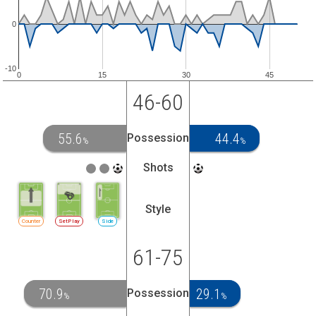
0
-10
0
15
30
45
46-60
55.6
44.4
Possession
%
%
Shots
Style
Counter
SetPlay
Side
61-75
70.9
29.1
Possession
%
%