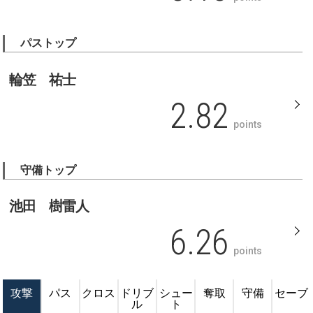
パストップ
輪笠 祐士
2.82
points
守備トップ
池田 樹雷人
6.26
points
攻撃
パス
クロス
ドリブ
シュー
奪取
守備
セーブ
ル
ト