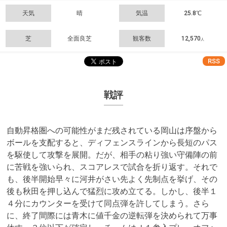
天気
晴
気温
25.8℃
芝
全面良芝
観客数
12,570
人
RSS
戦評
自動昇格圏への可能性がまだ残されている岡山は序盤から
ボールを支配すると、ディフェンスラインから長短のパス
を駆使して攻撃を展開。だが、相手の粘り強い守備陣の前
に苦戦を強いられ、スコアレスで試合を折り返す。それで
も、後半開始早々に河井がさい先よく先制点を挙げ、その
後も秋田を押し込んで猛烈に攻め立てる。しかし、後半１
４分にカウンターを受けて同点弾を許してしまう。さら
に、終了間際には青木に値千金の逆転弾を決められて万事