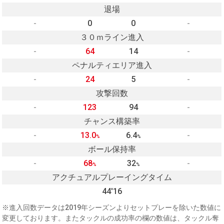
退場
-
0
0
-
３０ｍライン進入
-
64
14
-
ペナルティエリア進入
-
24
5
-
攻撃回数
-
123
94
-
チャンス構築率
-
13.0
6.4
-
%
%
ボール保持率
-
68
32
-
%
%
アクチュアルプレーイングタイム
44'16
※進入回数データは2019年シーズンよりセットプレーを除いた数値に
変更しております。またタックルの成功率の欄の数値は、タックル奪