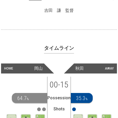
吉田 謙 監督
タイムライン
岡山
秋田
HOME
AWAY
00-15
64.7
35.3
Possession
%
%
Shots