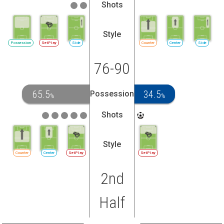
Shots
Style
Possession
SetPlay
Side
Counter
Center
Side
76-90
65.5
34.5
Possession
%
%
Shots
Style
Counter
Center
SetPlay
SetPlay
2nd
Half