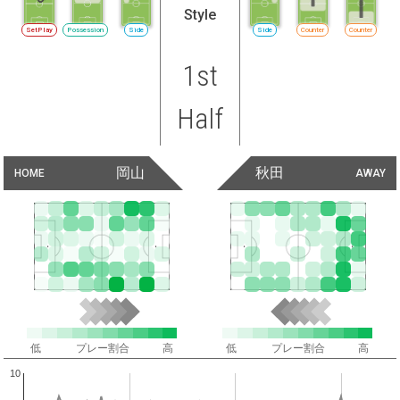
Style
SetPlay
Possession
Side
Side
Counter
Counter
1st
Half
岡山
秋田
HOME
AWAY
低
プレー割合
高
低
プレー割合
高
10