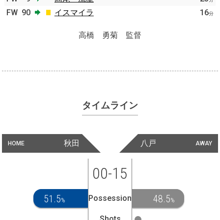
FW
90
イスマイラ
16
分
高橋 勇菊 監督
タイムライン
秋田
八戸
HOME
AWAY
00-15
51.5
48.5
Possession
%
%
Shots