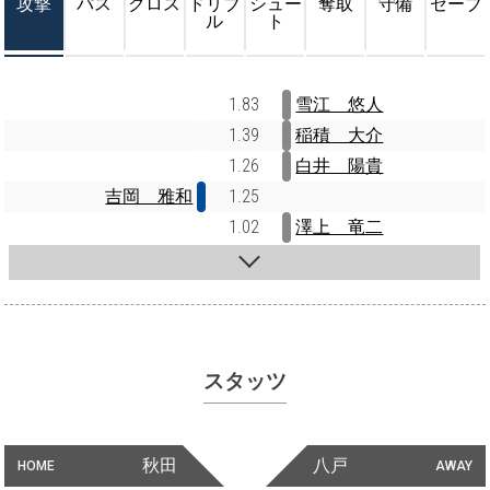
攻撃
パス
クロス
ドリブ
シュー
奪取
守備
セーブ
ル
ト
1.83
雪江 悠人
1.39
稲積 大介
1.26
白井 陽貴
吉岡 雅和
1.25
1.02
澤上 竜二
スタッツ
秋田
八戸
HOME
AWAY