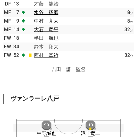
DF
13
才藤 龍治
MF
7
水谷 拓磨
8
分
MF
9
中村 亮太
8
分
MF
14
大石 竜平
32
分
FW
18
半田 航也
FW
34
鈴木 翔大
FW
52
西村 真祈
32
分
吉田 謙 監督
ヴァンラーレ八戸