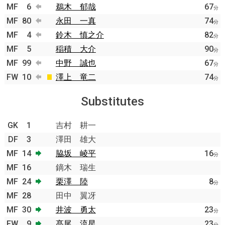
MF
6
鵜木 郁哉
67
分
MF
80
永田 一真
74
分
MF
4
鈴木 慎之介
82
分
MF
5
稲積 大介
90
分
MF
99
中野 誠也
67
分
FW
10
澤上 竜二
74
分
Substitutes
GK
1
吉村 耕一
DF
3
澤田 雄大
MF
14
脇坂 崚平
16
分
MF
16
鏑木 瑞生
MF
24
栗澤 陸
8
分
MF
28
田中 翼冴
MF
30
井波 勇太
23
分
FW
9
髙尾 流星
23
分