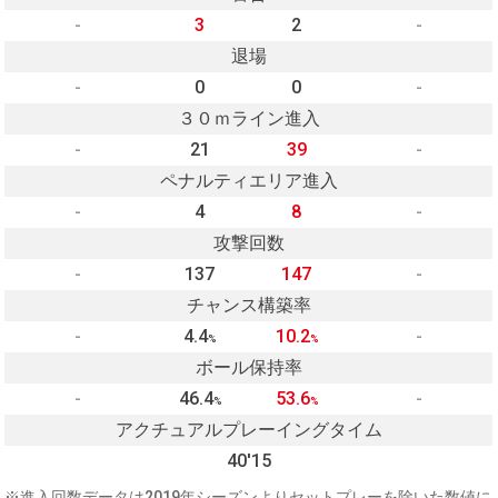
-
3
2
-
退場
-
0
0
-
３０ｍライン進入
-
21
39
-
ペナルティエリア進入
-
4
8
-
攻撃回数
-
137
147
-
チャンス構築率
-
4.4
10.2
-
%
%
ボール保持率
-
46.4
53.6
-
%
%
アクチュアルプレーイングタイム
40'15
※進入回数データは2019年シーズンよりセットプレーを除いた数値に