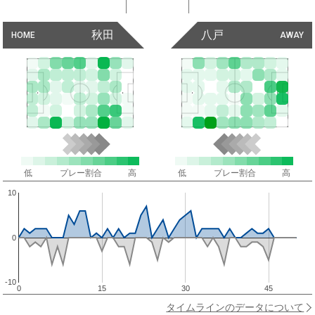
秋田
八戸
HOME
AWAY
低
プレー割合
高
低
プレー割合
高
10
0
-10
0
15
30
45
タイムラインのデータについて