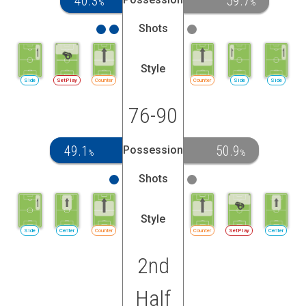
40.3
59.7
%
%
Shots
Style
Side
SetPlay
Counter
Counter
Side
Side
76-90
49.1
50.9
Possession
%
%
Shots
Style
Side
Center
Counter
Counter
SetPlay
Center
2nd
Half