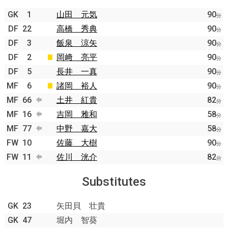
GK
1
山田 元気
90
分
DF
22
高橋 秀典
90
分
DF
3
飯泉 涼矢
90
分
DF
2
岡﨑 亮平
90
分
DF
5
長井 一真
90
分
MF
6
諸岡 裕人
90
分
MF
66
土井 紅貴
82
分
MF
16
吉岡 雅和
58
分
MF
77
中野 嘉大
58
分
FW
10
佐藤 大樹
90
分
FW
11
佐川 洸介
82
分
Substitutes
GK
23
矢田貝 壮貴
GK
47
堀内 智葵