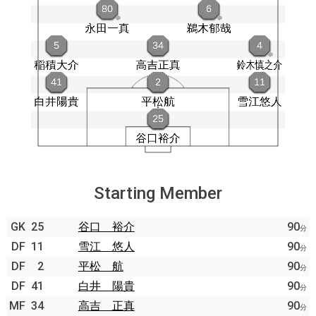
Starting Member
GK
25
谷口 裕介
90
分
DF
11
雪江 悠人
90
分
DF
2
平松 航
90
分
DF
41
白井 陽貴
90
分
MF
34
高吉 正真
90
分