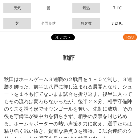
天気
曇
気温
7.1℃
芝
全面良芝
観客数
3,219
人
RSS
戦評
秋田はホームゲーム３連戦の２戦目を１－０で制し、３連
勝を飾った。前半は八戸に押し込まれる展開となり、シュ
ートを１本も打てないまま試合を折り返す。後半に入って
もその流れは変わらなかったが、後半２３分、相手守備陣
のミスを誘う形でオウンゴールを奪い、先制に成功。その
後も守備陣が集中力を切らさず、相手の反撃を封じ込め
る。ホームサポーターの熱い声援を力に変え、選手たちは
粘り強く戦い抜き、貴重な勝点３を獲得。３試合連続のク