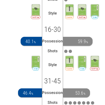
Style
SetPlay
Counter
SetPlay
Side
16-30
40.1
59.9
Possession
%
%
Shots
Style
Side
Counter
Side
SetPlay
31-45
46.4
53.6
Possession
%
%
Shots