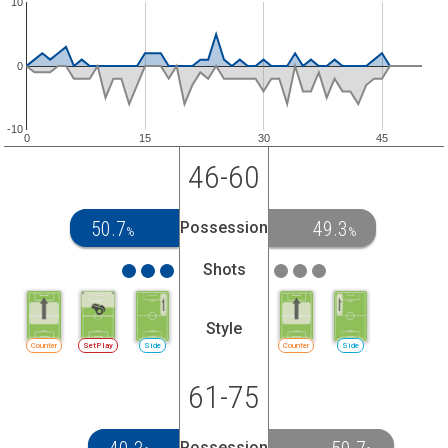
10
0
-10
0
15
30
45
46-60
50.7
49.3
Possession
%
%
Shots
Style
Counter
SetPlay
Side
Counter
Side
61-75
Possession