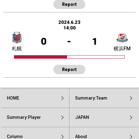
Report
2024.6.23
14:00
0
-
1
札幌
横浜FM
Report
HOME
Summary:Team
Summary:Player
JAPAN
Column
About