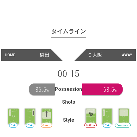
タイムライン
磐田
Ｃ大阪
HOME
AWAY
00-15
36.5
63.5
Possession
%
%
Shots
Style
Side
Side
Counter
SetPlay
Side
Possession