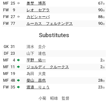
MF
25
奥埜 博亮
67
分
FW
9
レオ セアラ
90
分
FW
27
カピシャーバ
88
分
FW
77
ルーカス フェルナンデス
90
分
Substitutes
GK
31
清水 圭介
DF
23
山下 達也
MF
4
平野 佑一
2
分
MF
11
ジョルディ クルークス
2
分
MF
19
為田 大貴
MF
48
柴山 昌也
28
分
FW
35
渡邉 りょう
23
分
小菊 昭雄 監督