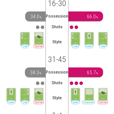
16-30
34.0
66.0
Possession
%
%
Shots
Style
Side
SetPlay
Side
Center
Side
31-45
34.3
65.7
Possession
%
%
Shots
Style
Center
Side
SetPlay
Center
Possession
SetPlay