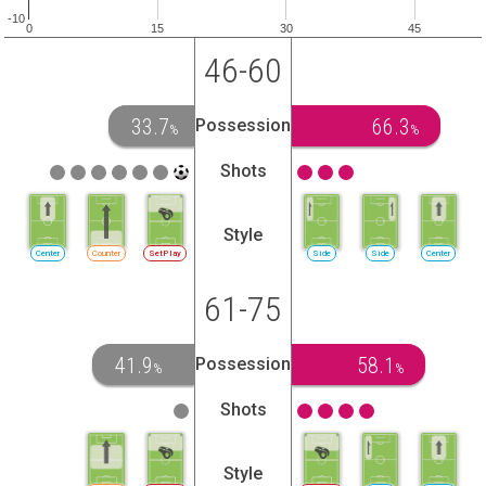
-10
0
15
30
45
46-60
33.7
66.3
Possession
%
%
Shots
Style
Center
Counter
SetPlay
Side
Side
Center
61-75
41.9
58.1
Possession
%
%
Shots
Style