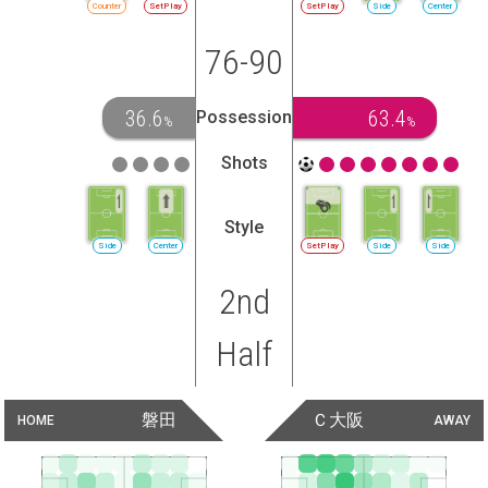
Counter
SetPlay
SetPlay
Side
Center
76-90
36.6
63.4
Possession
%
%
Shots
Style
Side
Center
SetPlay
Side
Side
2nd
Half
磐田
Ｃ大阪
HOME
AWAY