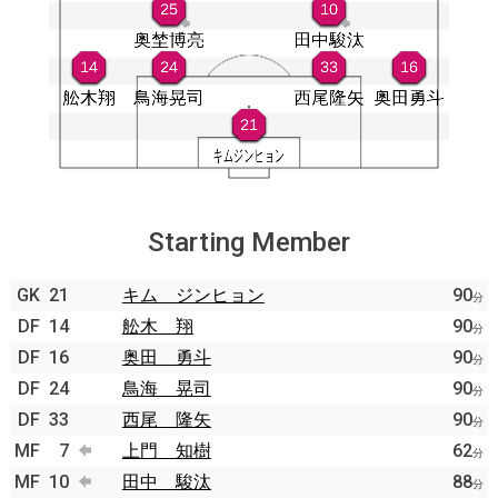
Starting Member
GK
21
キム ジンヒョン
90
分
DF
14
舩木 翔
90
分
DF
16
奥田 勇斗
90
分
DF
24
鳥海 晃司
90
分
DF
33
西尾 隆矢
90
分
MF
7
上門 知樹
62
分
MF
10
田中 駿汰
88
分