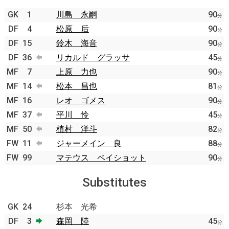
GK
1
川島 永嗣
90
分
DF
4
松原 后
90
分
DF
15
鈴木 海音
90
分
DF
36
リカルド グラッサ
45
分
MF
7
上原 力也
90
分
MF
14
松本 昌也
81
分
MF
16
レオ ゴメス
90
分
MF
37
平川 怜
45
分
MF
50
植村 洋斗
82
分
FW
11
ジャーメイン 良
88
分
FW
99
マテウス ペイショット
90
分
Substitutes
GK
24
杉本 光希
DF
3
森岡 陸
45
分