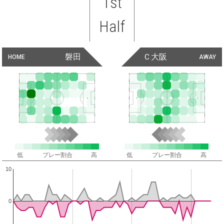
1st
Half
磐田
Ｃ大阪
HOME
AWAY
低
プレー割合
高
低
プレー割合
高
10
0