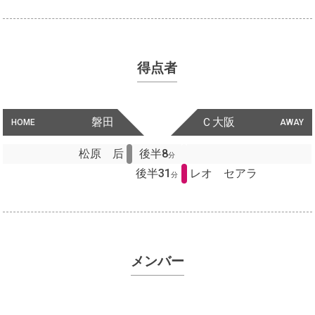
得点者
磐田
Ｃ大阪
HOME
AWAY
松原 后
後半8
分
後半31
レオ セアラ
分
メンバー