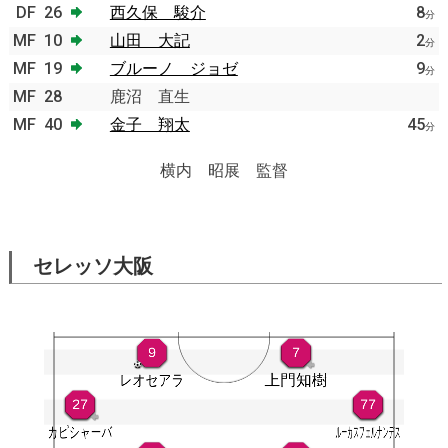
DF
26
西久保 駿介
8
分
MF
10
山田 大記
2
分
MF
19
ブルーノ ジョゼ
9
分
MF
28
鹿沼 直生
MF
40
金子 翔太
45
分
横内 昭展 監督
セレッソ大阪