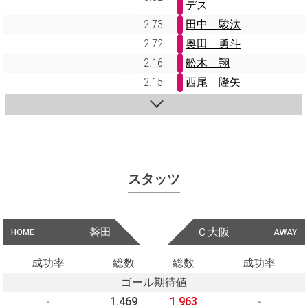
デス
2.73
田中 駿汰
2.72
奥田 勇斗
2.16
舩木 翔
2.15
西尾 隆矢
スタッツ
磐田
Ｃ大阪
HOME
AWAY
成功率
総数
総数
成功率
ゴール期待値
-
1.469
1.963
-