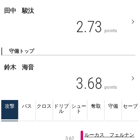
田中 駿汰
2.73
points
守備トップ
鈴木 海音
3.68
points
攻撃
パス
クロス
ドリブ
シュー
奪取
守備
セーブ
ル
ト
ルーカス フェルナン
3.62