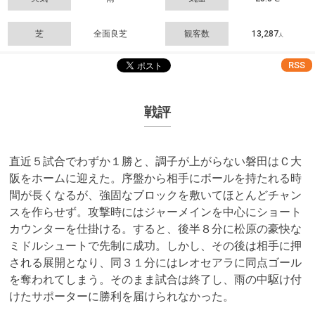
芝
全面良芝
観客数
13,287
人
RSS
戦評
直近５試合でわずか１勝と、調子が上がらない磐田はＣ大
阪をホームに迎えた。序盤から相手にボールを持たれる時
間が長くなるが、強固なブロックを敷いてほとんどチャン
スを作らせず。攻撃時にはジャーメインを中心にショート
カウンターを仕掛ける。すると、後半８分に松原の豪快な
ミドルシュートで先制に成功。しかし、その後は相手に押
される展開となり、同３１分にはレオセアラに同点ゴール
を奪われてしまう。そのまま試合は終了し、雨の中駆け付
けたサポーターに勝利を届けられなかった。