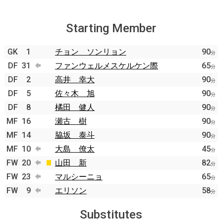
Starting Member
GK
1
チョン ソンリョン
90
分
DF
31
ファンウェルメスケルケン際
65
分
DF
2
高井 幸大
90
分
DF
5
佐々木 旭
90
分
DF
8
橘田 健人
90
分
MF
16
瀬古 樹
90
分
MF
14
脇坂 泰斗
90
分
MF
10
大島 僚太
45
分
FW
20
山田 新
82
分
FW
23
マルシーニョ
65
分
FW
9
エリソン
58
分
Substitutes