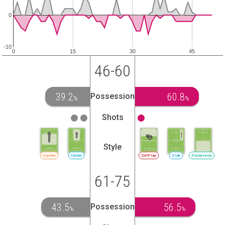
0
-10
0
15
30
45
46-60
39.2
60.8
Possession
%
%
Shots
Style
Counter
Center
SetPlay
Side
Possession
61-75
43.5
56.5
Possession
%
%