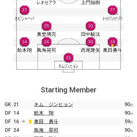
Starting Member
GK
21
キム ジンヒョン
90
分
DF
14
舩木 翔
90
分
DF
16
奥田 勇斗
59
分
DF
24
鳥海 晃司
90
分