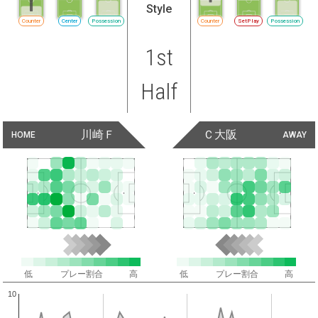
Style
Counter
Center
Possession
Counter
SetPlay
Possession
1st
Half
川崎Ｆ
Ｃ大阪
HOME
AWAY
低
プレー割合
高
低
プレー割合
高
10