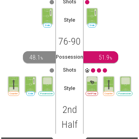
Shots
Style
Side
Side
76-90
48.1
51.9
Possession
%
%
Shots
Style
Counter
Side
Possession
SetPlay
Counter
Possession
2nd
Half