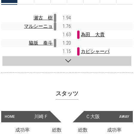
瀬古 樹
1.94
マルシーニョ
1.76
1.63
為田 大貴
脇坂 泰斗
1.20
1.15
カピシャーバ
スタッツ
川崎Ｆ
Ｃ大阪
HOME
AWAY
成功率
総数
総数
成功率