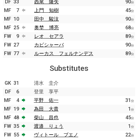
DF
33
西尾 隆矢
90
分
MF
7
上門 知樹
45
分
MF
10
田中 駿汰
90
分
MF
25
奥埜 博亮
68
分
FW
9
レオ セアラ
89
分
FW
27
カピシャーバ
90
分
FW
77
ルーカス フェルナンデス
89
分
Substitutes
GK
31
清水 圭介
DF
6
登里 享平
MF
4
平野 佑一
31
分
MF
19
為田 大貴
1
分
MF
48
柴山 昌也
45
分
FW
35
渡邉 りょう
1
分
FW
55
ヴィトール ブエノ
22
分