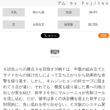
アム ｂｙ Ｆｕｊｉｔｓｕ
天気
雨のち曇
気温
26.9℃
芝
全面良芝
観客数
20,725
人
RSS
戦評
６試合ぶりの勝点３を目指す川崎Ｆは、中盤の組み立てと
サイドからの抜け出しによって立ち上がりから効果的な攻
撃を繰り返す。しかし、キムジンヒョンの好セーブに阻ま
れて１点が遠い。それでも、幾度も繰り返した裏への抜け
出しが実を結び、前半３６分にマルシーニョが先制ゴール
を流し込む。だが、後半は多くの決定機を迎えた前半とは
対照的に、良い流れを作り出せない。Ｃ大阪のシステム変