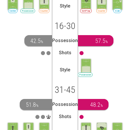
Style
Center
Possession
Counter
SetPlay
Counter
Side
16-30
42.5
57.5
Possession
%
%
Shots
Style
Possession
31-45
51.8
48.2
Possession
%
%
Shots