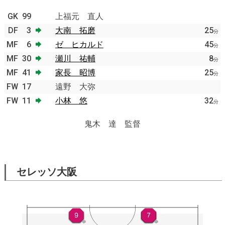
GK
99
上福元 直人
DF
3
大南 拓磨
25
分
MF
6
ゼ ヒカルド
45
分
MF
30
瀬川 祐輔
8
分
MF
41
家長 昭博
25
分
FW
17
遠野 大弥
FW
11
小林 悠
32
分
鬼木 達 監督
セレッソ大阪