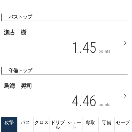
パストップ
瀬古 樹
1.45
points
守備トップ
鳥海 晃司
4.46
points
攻撃
パス
クロス
ドリブ
シュー
奪取
守備
セーブ
ル
ト