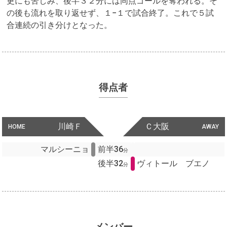
更にも苦しみ、後半３２分には同点ゴールを奪われる。そ
の後も流れを取り返せず、１−１で試合終了。これで５試
合連続の引き分けとなった。
得点者
川崎Ｆ
Ｃ大阪
HOME
AWAY
マルシーニョ
前半36
分
後半32
ヴィトール ブエノ
分
メンバー