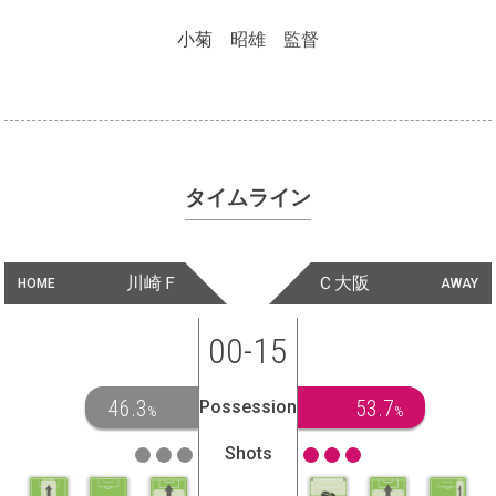
小菊 昭雄 監督
タイムライン
川崎Ｆ
Ｃ大阪
HOME
AWAY
00-15
46.3
53.7
Possession
%
%
Shots