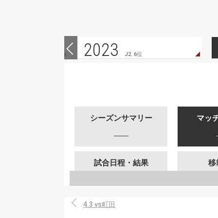
2023
 7位
J2. 6位
シーズンサマリー
マッ
試合日程・結果
移
4.3 vs町田