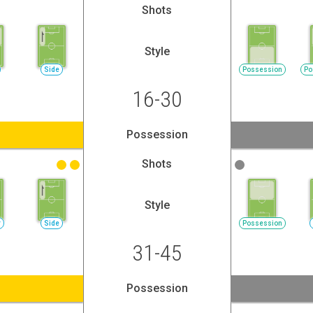
Shots
Style
Side
Possession
Po
16-30
Possession
Shots
Style
r
Side
Possession
31-45
Possession