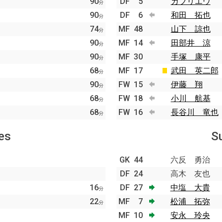
90
DF
5
ガブリエウ
分
90
DF
6
和田 拓也
分
74
MF
48
山下 諒也
分
90
MF
14
田部井 涼
分
90
MF
30
手塚 康平
分
68
MF
17
武田 英二郎
分
90
FW
15
伊藤 翔
分
68
FW
18
小川 航基
分
68
FW
16
長谷川 竜也
分
es
S
GK
44
六反 勇治
DF
24
高木 友也
16
DF
27
中塩 大貴
分
22
MF
7
松浦 拓弥
分
MF
10
安永 玲央