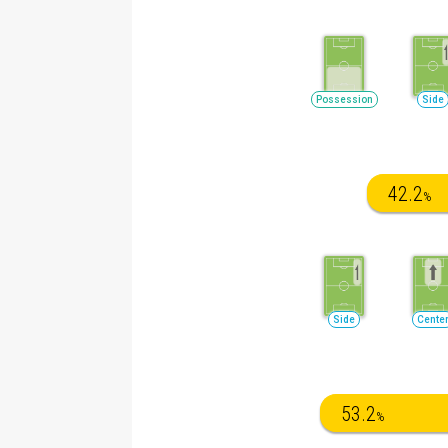
Possession
Side
42.2
%
Side
Cente
53.2
%