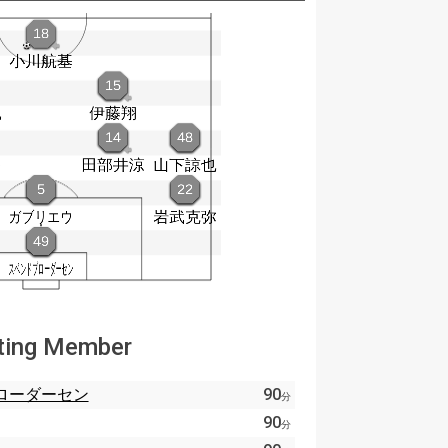
ting Member
ローダーセン
90
分
90
分