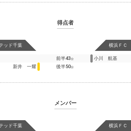
得点者
テッド千葉
横浜ＦＣ
前半43
小川 航基
分
新井 一耀
後半50
分
メンバー
テッド千葉
横浜ＦＣ