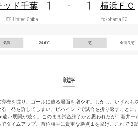
1
-
1
テッド千葉
横浜ＦＣ
JEF United Chiba
Yokohama FC
気温
24.6℃
芝
全面良芝
戦評
主導権を握り、ゴールに迫る場面を増やす。しかし、いずれも
なる一発を許してしまい、ビハインドで試合を折り返すことに
点が遠い展開が続く。このまま試合終了かと思われたが、新井一
ろでタイムアップ。首位相手に貴重な勝点１を挙げ、これで３