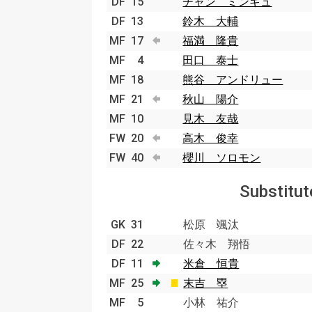
DF
15
チャン ミンギュ
DF
13
鈴木 大輔
MF
17
福満 隆貴
MF
4
田口 泰士
MF
18
熊谷 アンドリュー
MF
21
秋山 陽介
MF
10
見木 友哉
FW
20
高木 俊幸
FW
40
櫻川 ソロモン
Substitut
GK
31
松原 颯汰
DF
22
佐々木 翔悟
DF
11
米倉 恒貴
MF
25
末吉 塁
MF
5
小林 祐介