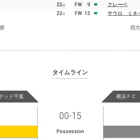
22
FW
9
クレーベ
分
22
FW
13
サウロ ミネ
分
督
四
タイムライン
テッド千葉
横浜ＦＣ
00-15
Possession