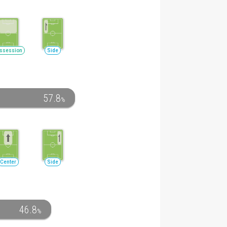
ssession
Side
57.8
%
Center
Side
46.8
%