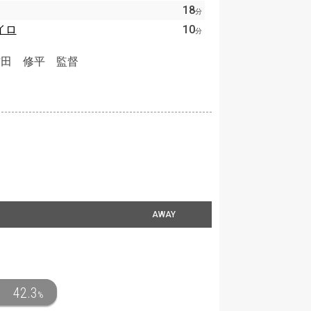
18
分
イロ
10
分
方田 修平 監督
AWAY
42.3
%