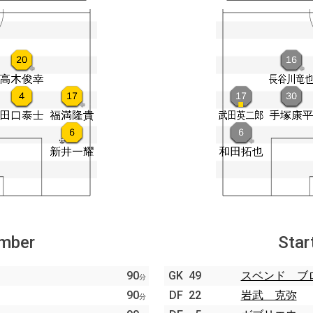
ember
Star
90
GK
49
スベンド ブ
分
90
DF
22
岩武 克弥
分