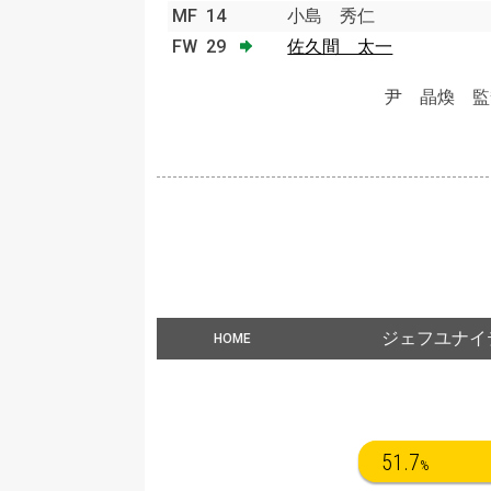
MF
14
小島 秀仁
FW
29
佐久間 太一
尹 晶煥 監
ジェフユナイ
HOME
51.7
%