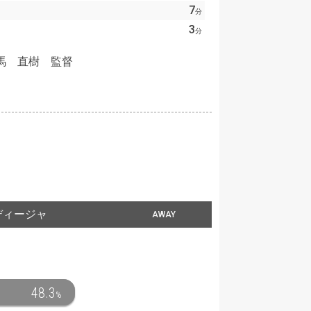
7
分
3
分
馬 直樹 監督
ディージャ
AWAY
48.3
%