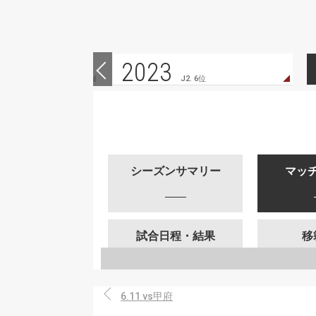
2023
 7位
J2. 6位
シーズンサマリー
マッ
試合日程・結果
移
6.11 vs甲府