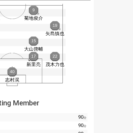
ting Member
90
分
90
分