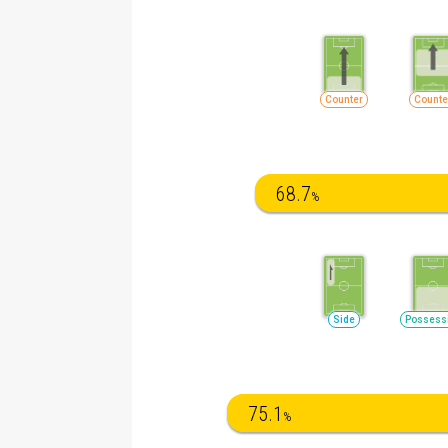
Counter
Counte
68.7
%
Side
Possess
75.1
%