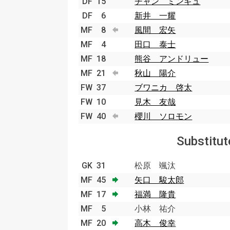
DF
15
チャン ミンギュ
DF
6
新井 一耀
MF
8
風間 宏矢
MF
4
田口 泰士
MF
18
熊谷 アンドリュー
MF
21
秋山 陽介
FW
37
ブワニカ 啓太
FW
10
見木 友哉
FW
40
櫻川 ソロモン
Substitut
GK
31
松原 颯汰
MF
45
矢口 駿太郎
MF
17
福満 隆貴
MF
5
小林 祐介
MF
20
高木 俊幸