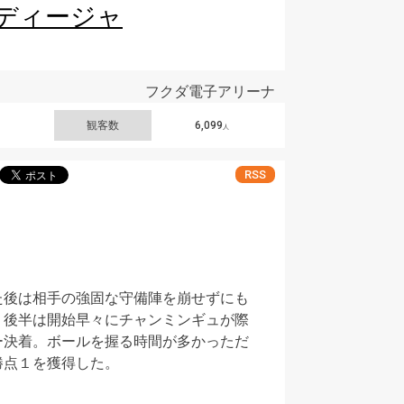
ディージャ
フクダ電子アリーナ
観客数
6,099
人
RSS
た後は相手の強固な守備陣を崩せずにも
。後半は開始早々にチャンミンギュが際
ー決着。ボールを握る時間が多かっただ
勝点１を獲得した。