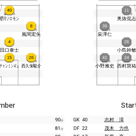
ember
Star
90
GK
40
志村 滉
分
81
DF
22
茂木 力也
分