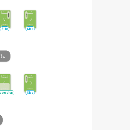
Side
Side
3
%
ssession
Side