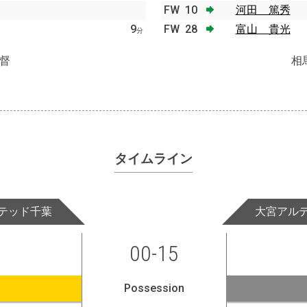
FW
10
河田 篤秀
9
FW
28
富山 貴光
分
督
相
タイムライン
テッド千葉
大宮アル
00-15
Possession