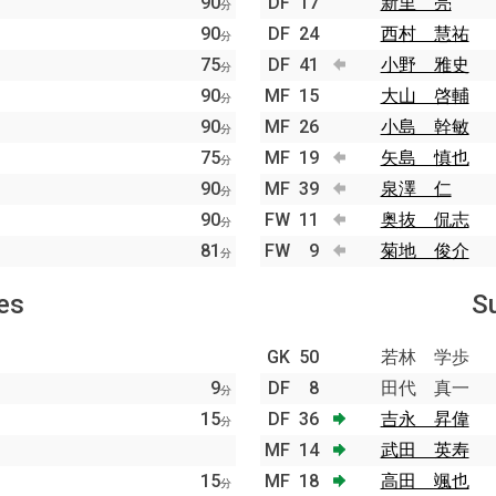
90
DF
17
新里 亮
分
90
DF
24
西村 慧祐
分
75
DF
41
小野 雅史
分
90
MF
15
大山 啓輔
分
90
MF
26
小島 幹敏
分
75
MF
19
矢島 慎也
分
90
MF
39
泉澤 仁
分
90
FW
11
奥抜 侃志
分
81
FW
9
菊地 俊介
分
es
S
GK
50
若林 学歩
9
DF
8
田代 真一
分
15
DF
36
吉永 昇偉
分
MF
14
武田 英寿
15
MF
18
高田 颯也
分