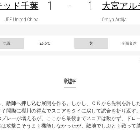
1
-
1
テッド千葉
大宮アル
JEF United Chiba
Omiya Ardija
気温
26.5℃
芝
全面良芝
戦評
し、敵陣へ押し込む展開を作る。しかし、ＣＫから先制を許し
終了間際に櫻川の得点でスコアをタイに戻して試合を折り返す
のプレーが増えるが、ここから最後までスコアは動かず、ドロ
宮は攻撃こそうまく機能しなかったが、敵地でしぶとく戦って