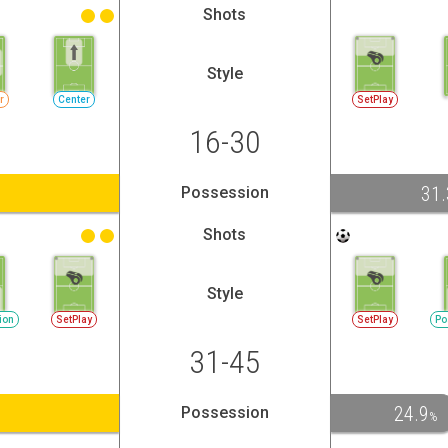
Shots
Style
r
Center
SetPlay
16-30
31.
Possession
Shots
Style
ion
SetPlay
SetPlay
Po
31-45
24.9
Possession
%