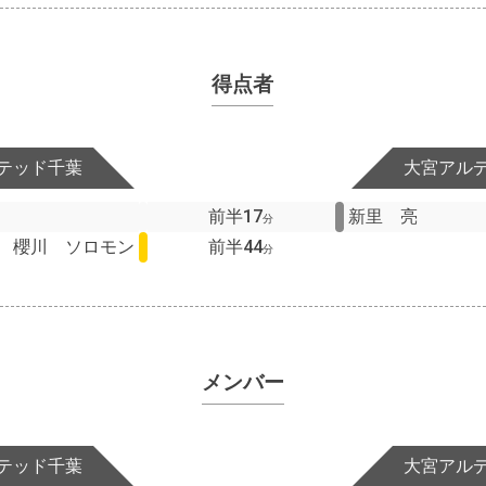
得点者
テッド千葉
大宮アル
前半17
新里 亮
分
櫻川 ソロモン
前半44
分
メンバー
テッド千葉
大宮アル