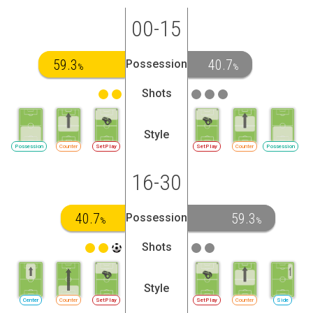
00-15
59.3
40.7
Possession
%
%
Shots
Style
Possession
Counter
SetPlay
SetPlay
Counter
Possession
16-30
40.7
59.3
Possession
%
%
Shots
Style
Center
Counter
SetPlay
SetPlay
Counter
Side