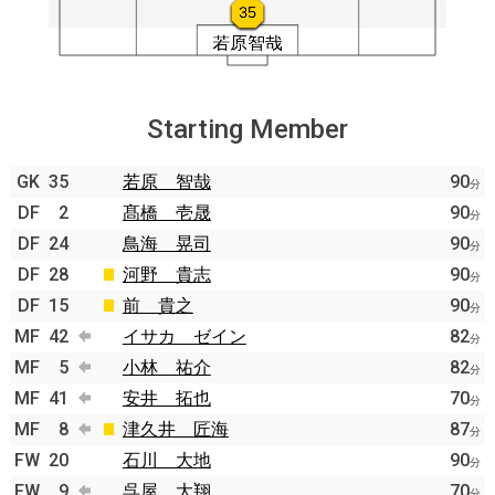
Starting Member
GK
35
若原 智哉
90
分
DF
2
髙橋 壱晟
90
分
DF
24
鳥海 晃司
90
分
DF
28
河野 貴志
90
分
DF
15
前 貴之
90
分
MF
42
イサカ ゼイン
82
分
MF
5
小林 祐介
82
分
MF
41
安井 拓也
70
分
MF
8
津久井 匠海
87
分
FW
20
石川 大地
90
分
FW
9
呉屋 大翔
70
分