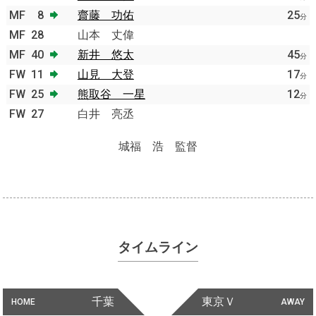
MF
8
齋藤 功佑
25
分
MF
28
山本 丈偉
MF
40
新井 悠太
45
分
FW
11
山見 大登
17
分
FW
25
熊取谷 一星
12
分
FW
27
白井 亮丞
城福 浩 監督
タイムライン
千葉
東京Ｖ
HOME
AWAY