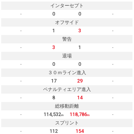
インターセプト
-
0
0
-
オフサイド
-
1
3
-
警告
-
3
1
-
退場
-
0
0
-
３０ｍライン進入
-
17
29
-
ペナルティエリア進入
-
8
14
-
総移動距離
-
114,532
118,786
-
m
m
スプリント
-
112
154
-