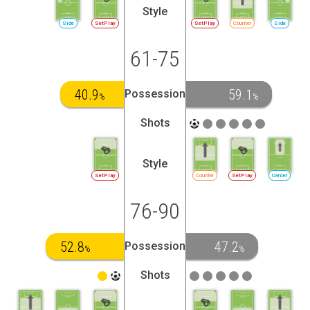
Style
Side
SetPlay
SetPlay
Counter
Side
61-75
40.9
59.1
Possession
%
%
Shots
Style
SetPlay
Counter
SetPlay
Center
76-90
52.8
47.2
Possession
%
%
Shots