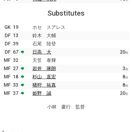
Substitutes
GK
19
ホセ スアレス
DF
13
鈴木 大輔
DF
39
石尾 陸登
DF
67
日高 大
20
分
MF
32
天笠 泰輝
MF
27
岩井 琢朗
3
分
MF
18
杉山 直宏
8
分
MF
33
猪狩 祐真
8
分
MF
37
姫野 誠
20
分
小林 慶行 監督