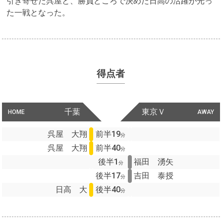
引き寄せた呉屋と、勝負どころで決めた日高の活躍が光っ
た一戦となった。
得点者
千葉
東京Ｖ
HOME
AWAY
呉屋 大翔
前半19
分
呉屋 大翔
前半40
分
後半1
福田 湧矢
分
後半17
吉田 泰授
分
日高 大
後半40
分