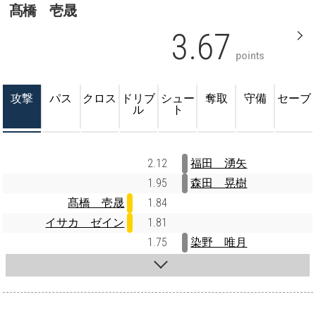
髙橋 壱晟
3.67
points
攻撃
パス
クロス
ドリブ
シュー
奪取
守備
セーブ
ル
ト
2.12
福田 湧矢
1.95
森田 晃樹
髙橋 壱晟
1.84
イサカ ゼイン
1.81
1.75
染野 唯月