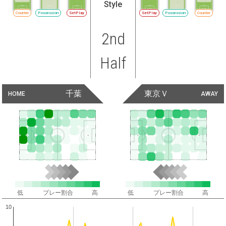
Style
Counter
Possession
SetPlay
SetPlay
Possession
Counter
2nd
Half
千葉
東京Ｖ
HOME
AWAY
低
プレー割合
高
低
プレー割合
高
10