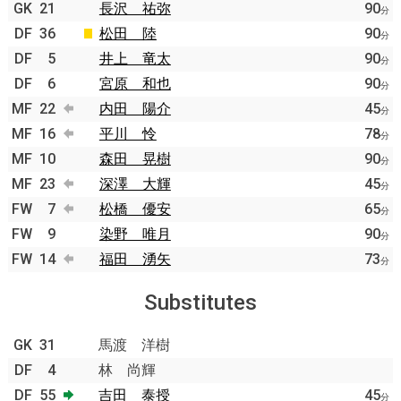
GK
21
長沢 祐弥
90
分
DF
36
松田 陸
90
分
DF
5
井上 竜太
90
分
DF
6
宮原 和也
90
分
MF
22
内田 陽介
45
分
MF
16
平川 怜
78
分
MF
10
森田 晃樹
90
分
MF
23
深澤 大輝
45
分
FW
7
松橋 優安
65
分
FW
9
染野 唯月
90
分
FW
14
福田 湧矢
73
分
Substitutes
GK
31
馬渡 洋樹
DF
4
林 尚輝
DF
55
吉田 泰授
45
分