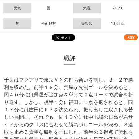
天気
曇
気温
21.2℃
芝
全面良芝
観客数
13,024
人
RSS
戦評
千葉はフクアリで東京Ｖとの打ち合いを制し、３－２で勝
利を収めた。前半１９分、呉屋が先制ゴールを決めると、
同４０分には呉屋が追加点を挙げて２点リードで試合を折
り返す。しかし、後半１分に福田に１点を返されると、同
１７分には吉田にＦＫを沈められ、振り出しに戻される苦
しい展開に。それでも、同４０分に途中出場の日高が右サ
イドからのクロスに合わせて勝ち越しゴールを決め、３連
敗を止める貴重な勝利を手にした。前半の２得点で流れを