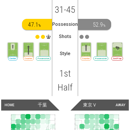
31-45
47.1
52.9
Possession
%
%
Shots
Style
Center
Counter
Possession
Counter
Possession
SetPlay
1st
Half
千葉
東京Ｖ
HOME
AWAY