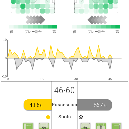
低
プレー割合
高
低
プレー割合
高
10
0
-10
0
15
30
45
46-60
43.6
56.4
Possession
%
%
Shots