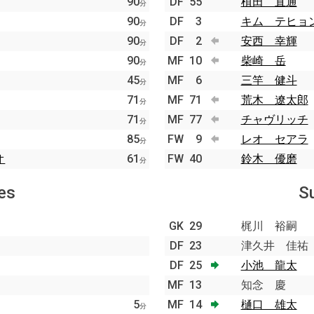
90
DF
55
植田 直通
分
90
DF
3
キム テヒョ
分
90
DF
2
安西 幸輝
分
90
MF
10
柴崎 岳
分
45
MF
6
三竿 健斗
分
71
MF
71
荒木 遼太郎
分
71
MF
77
チャヴリッチ
分
85
FW
9
レオ セアラ
分
オ
61
FW
40
鈴木 優磨
分
es
S
GK
29
梶川 裕嗣
DF
23
津久井 佳祐
DF
25
小池 龍太
MF
13
知念 慶
5
MF
14
樋口 雄太
分