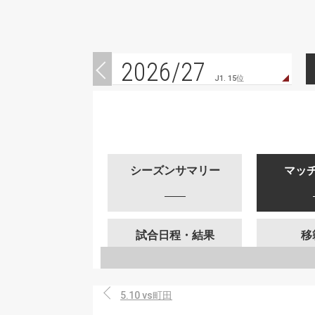
2026/27
J1. 15位
シーズンサマリー
マッ
試合日程・結果
移
5.10 vs町田