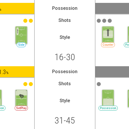
Possession
%
Shots
Style
Side
Counter
Po
16-30
1.3
Possession
%
Shots
Style
ion
SetPlay
Possession
31-45