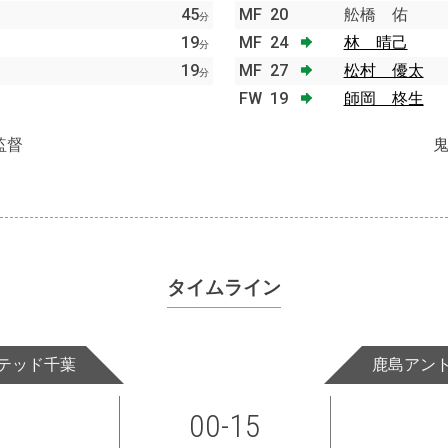
45
MF
20
舩橋 佑
分
19
MF
24
林 晴己
分
19
MF
27
松村 優太
分
FW
19
師岡 柊生
監督
タイムライン
テッド千葉
鹿島アン
00-15