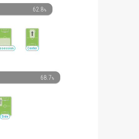
62.8
%
ssession
Center
68.7
%
Side