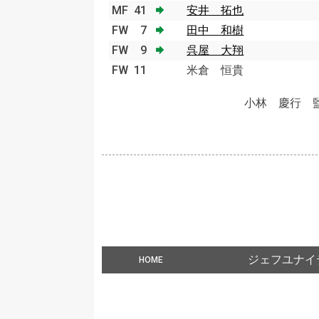
MF
41
安井 拓也
FW
7
田中 和樹
FW
9
呉屋 大翔
FW
11
米倉 恒貴
小林 慶行 
ジェフユナイ
HOME