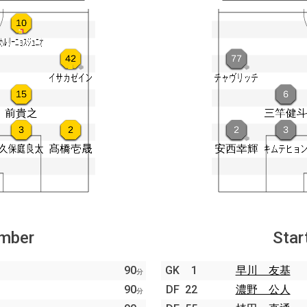
ember
Star
90
GK
1
早川 友基
分
90
DF
22
濃野 公人
分