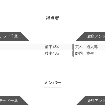
得点者
テッド千葉
鹿島アン
前半43
荒木 遼太郎
分
後半43
師岡 柊生
分
メンバー
テッド千葉
鹿島アン