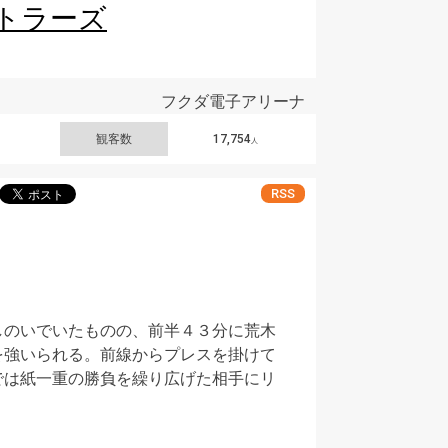
トラーズ
フクダ電子アリーナ
観客数
17,754
人
RSS
しのいでいたものの、前半４３分に荒木
を強いられる。前線からプレスを掛けて
では紙一重の勝負を繰り広げた相手にリ