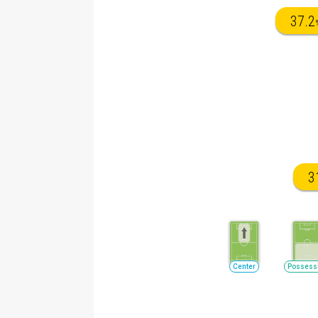
37.2
3
Center
Possess