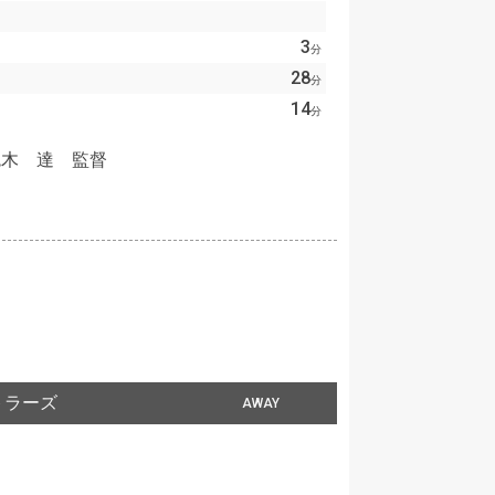
3
分
28
分
14
分
鬼木 達 監督
トラーズ
AWAY