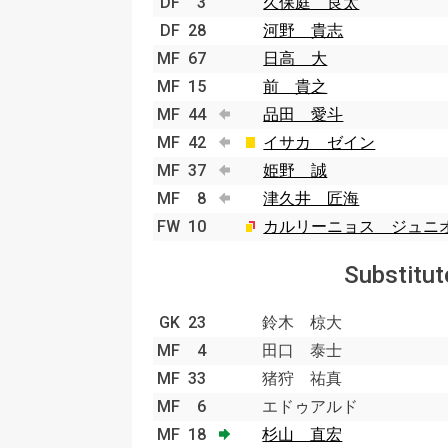
DF
3
久保庭 良太
DF
28
河野 貴志
MF
67
日高 大
MF
15
前 貴之
MF
44
品田 愛斗
MF
42
イサカ ゼイン
MF
37
姫野 誠
MF
8
津久井 匠海
FW
10
カルリーニョス ジュニ
Substitut
GK
23
鈴木 椋大
MF
4
田口 泰士
MF
33
猪狩 祐真
MF
6
エドゥアルド
MF
18
杉山 直宏