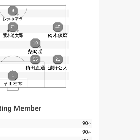
ting Member
90
分
90
分