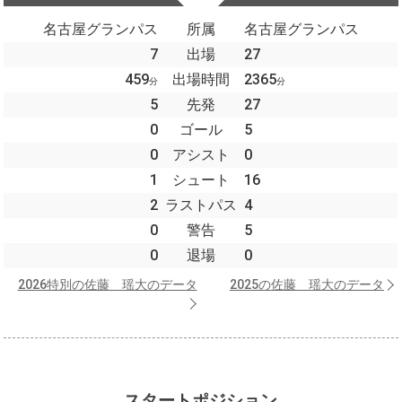
名古屋グランパス
所属
名古屋グランパス
7
出場
27
459
出場時間
2365
分
分
5
先発
27
0
ゴール
5
0
アシスト
0
1
シュート
16
2
ラストパス
4
0
警告
5
0
退場
0
2026特別の佐藤 瑶大のデータ
2025の佐藤 瑶大のデータ
スタートポジション