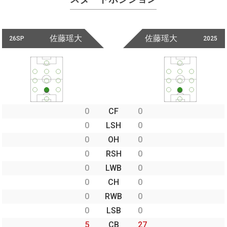
佐藤瑶大
佐藤瑶大
26SP
2025
0
CF
0
0
LSH
0
0
OH
0
0
RSH
0
0
LWB
0
0
CH
0
0
RWB
0
0
LSB
0
5
CB
27