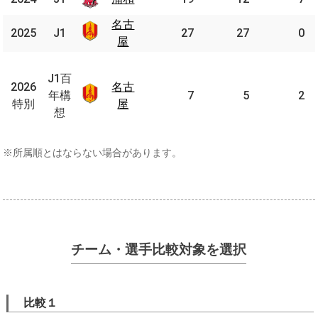
名古
名古
2025
2025
J1
J1
27
27
0
屋
屋
J1
百
J1百
2026
2026
名古
名古
年
年構
7
5
2
特別
特別
屋
屋
構
想
想
※所属順とはならない場合があります。
チーム・選手比較対象を選択
比較１