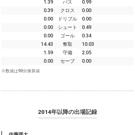
1.39
パス
0.99
0.39
クロス
0.00
0.00
ドリブル
0.00
0.00
シュート
0.49
0.00
ゴール
0.34
14.43
奪取
10.03
1.59
守備
2.05
0.00
セーブ
0.00
※数値は90分換算値
2014年以降の出場記録
佐藤瑶大