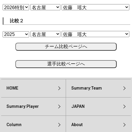
比較２
チーム比較ページへ
選手比較ページへ
HOME
Summary:Team
Summary:Player
JAPAN
Column
About