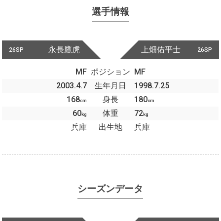
選手情報
永長鷹虎
上畑佑平士
26SP
26SP
MF
ポジション
MF
2003.4.7
生年月日
1998.7.25
168
身長
180
cm
cm
60
体重
72
kg
kg
兵庫
出生地
兵庫
シーズンデータ