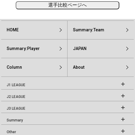
選手比較ページへ
HOME
Summary:Team
Summary:Player
JAPAN
Column
About
J1 LEAGUE
J2 LEAGUE
J3 LEAGUE
Summary
Other