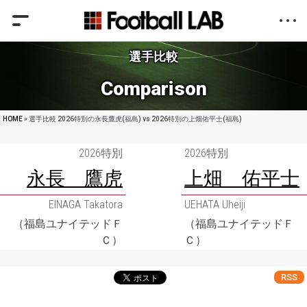
選手比較
Comparison
HOME
» 選手比較 2026特別の永長鷹虎(福島) vs 2026特別の上畑佑平士(福島)
2026特別
2026特別
永長 鷹虎
上畑 佑平士
EINAGA Takatora
UEHATA Uheiji
（福島ユナイテッドＦ
（福島ユナイテッドＦ
Ｃ）
Ｃ）
RSS