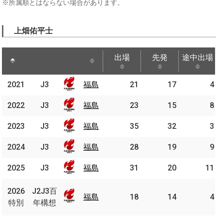
※所属順とはならない場合があります。
上畑佑平士
出場
先発
途中出場
出場
先発
途中出場
2021
2021
J3
J3
福島
福島
21
17
4
2022
2022
J3
J3
福島
福島
23
15
8
2023
2023
J3
J3
福島
福島
35
32
3
2024
2024
J3
J3
福島
福島
28
19
9
2025
2025
J3
J3
福島
福島
31
20
11
J2J3
2026
2026
J2J3百
百年
福島
福島
18
14
4
特別
特別
年構想
構想