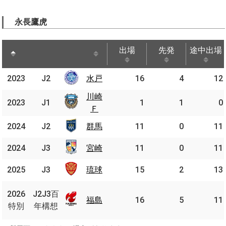
永長鷹虎
出場
先発
途中出場
出場
先発
途中出場
2023
2023
J2
J2
水戸
水戸
16
4
12
川崎
川崎
2023
2023
J1
J1
1
1
0
Ｆ
Ｆ
2024
2024
J2
J2
群馬
群馬
11
0
11
2024
2024
J3
J3
宮崎
宮崎
11
0
11
2025
2025
J3
J3
琉球
琉球
15
2
13
J2J3
2026
2026
J2J3百
百年
福島
福島
16
5
11
特別
特別
年構想
構想