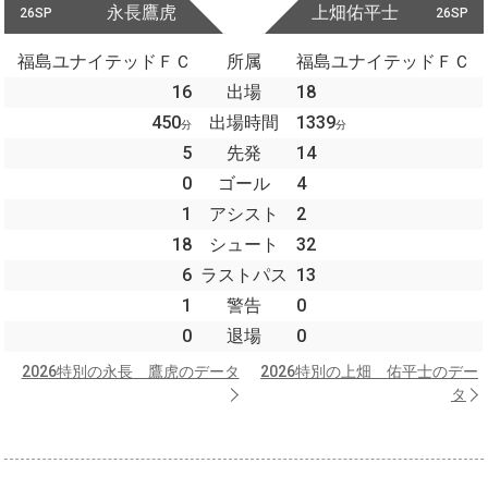
永長鷹虎
上畑佑平士
26SP
26SP
福島ユナイテッドＦＣ
所属
福島ユナイテッドＦＣ
16
出場
18
450
出場時間
1339
分
分
5
先発
14
0
ゴール
4
1
アシスト
2
18
シュート
32
6
ラストパス
13
1
警告
0
0
退場
0
2026特別の永長 鷹虎のデータ
2026特別の上畑 佑平士のデー
タ