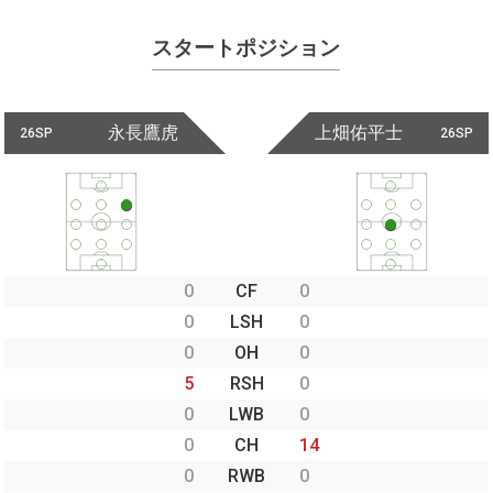
スタートポジション
永長鷹虎
上畑佑平士
26SP
26SP
0
CF
0
0
LSH
0
0
OH
0
5
RSH
0
0
LWB
0
0
CH
14
0
RWB
0