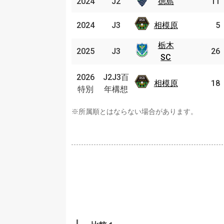
2024
2024
J2
J2
徳島
徳島
11
相模
2024
2024
J3
J3
相模原
5
原
栃木
栃木
2025
2025
J3
J3
26
SC
SC
J2J3
2026
2026
J2J3百
相模
百年
相模原
18
特別
特別
年構想
原
構想
※所属順とはならない場合があります。