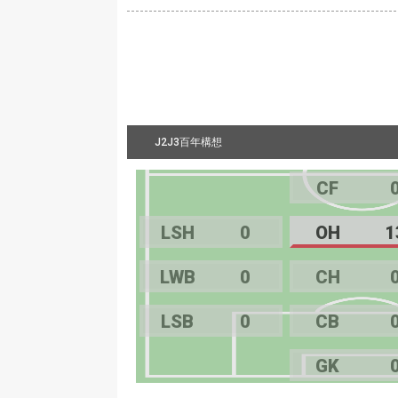
J2J3百年構想
CF
LSH
0
OH
1
LWB
0
CH
LSB
0
CB
GK