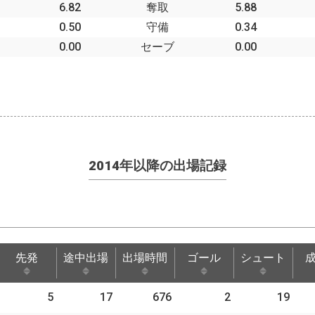
6.82
奪取
5.88
0.50
守備
0.34
0.00
セーブ
0.00
2014年以降の出場記録
先発
途中出場
出場時間
ゴール
シュート
先発
途中出場
出場時間
ゴール
シュート
5
17
676
2
19