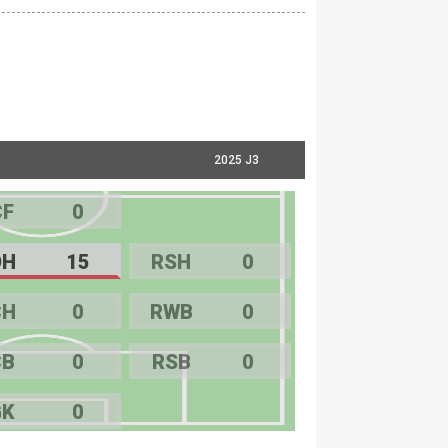
2025 J3
CF
0
OH
15
RSH
0
CH
0
RWB
0
CB
0
RSB
0
GK
0