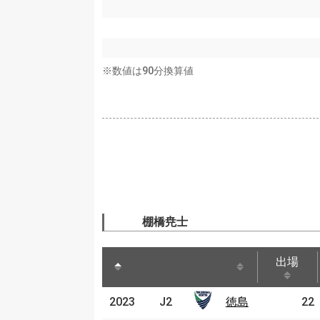
※数値は90分換算値
棚橋尭士
出場
出場
2023
2023
J2
徳島
22
J2
徳島