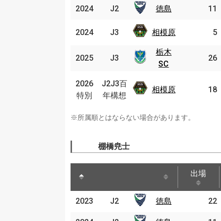
2024
2024
J2
J2
徳島
徳島
11
相模
2024
2024
J3
J3
相模原
5
原
栃木
栃木
2025
2025
J3
J3
26
SC
SC
J2J3
2026
2026
J2J3百
相模
百年
相模原
18
特別
特別
年構想
原
構想
※所属順とはならない場合があります。
棚橋尭士
出場
出場
2023
2023
J2
徳島
22
J2
徳島