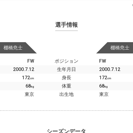
選手情報
棚橋尭士
棚橋尭士
FW
ポジション
FW
2000.7.12
生年月日
2000.7.12
172
身長
172
cm
cm
68
体重
68
kg
kg
東京
出生地
東京
シーズンデータ