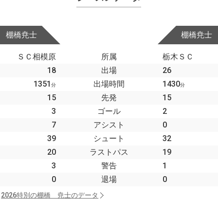
棚橋尭士
棚橋尭士
ＳＣ相模原
所属
栃木ＳＣ
18
出場
26
1351
出場時間
1430
分
分
15
先発
15
3
ゴール
2
7
アシスト
0
39
シュート
32
20
ラストパス
19
3
警告
1
0
退場
0
2026特別の棚橋 尭士のデータ