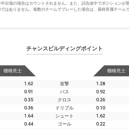
途中出場の場合はカウントされません。また、試合途中でポジションが
のではありません。複数のチームでプレーした場合は、最終所属チーム
チャンスビルディングポイント
棚橋尭士
棚橋尭士
1.62
攻撃
1.28
0.91
パス
0.92
0.35
クロス
0.26
0.36
ドリブル
0.10
1.64
シュート
1.62
0.44
ゴール
0.22