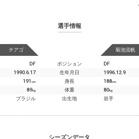
選手情報
チアゴ
菊池流帆
DF
ポジション
DF
1990.6.17
生年月日
1996.12.9
191
身長
188
cm
cm
89
体重
80
kg
kg
ブラジル
出生地
岩手
シーズンデータ