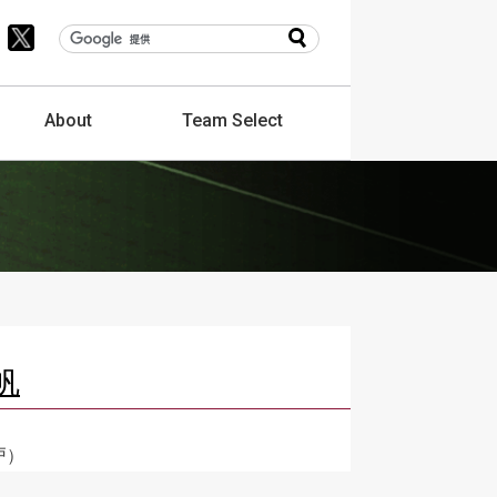
About
Team
Select
帆
戸）