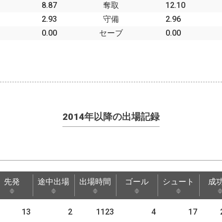
8.87
奪取
12.10
2.93
守備
2.96
0.00
セーブ
0.00
2014年以降の出場記録
先発
途中出場
出場時間
ゴール
シュート
成
先発
途中出場
出場時間
ゴール
シュート
成
13
2
1123
4
17