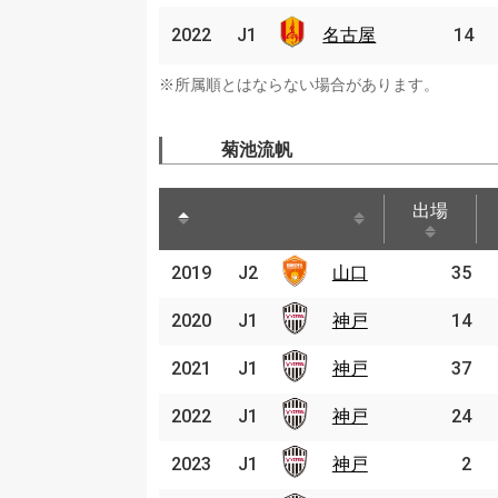
名古
2022
2022
J1
J1
名古屋
14
屋
※所属順とはならない場合があります。
菊池流帆
出場
出場
2019
2019
J2
J2
山口
山口
35
2020
2020
J1
J1
神戸
神戸
14
2021
2021
J1
J1
神戸
神戸
37
2022
2022
J1
J1
神戸
神戸
24
2023
2023
J1
J1
神戸
神戸
2