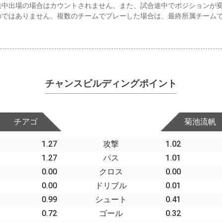
途中出場の場合はカウントされません。また、試合途中でポジションが
のではありません。複数のチームでプレーした場合は、最終所属チーム
チャンスビルディングポイント
チアゴ
菊池流帆
1.27
攻撃
1.02
1.27
パス
1.01
0.00
クロス
0.00
0.00
ドリブル
0.01
0.99
シュート
0.41
0.72
ゴール
0.32