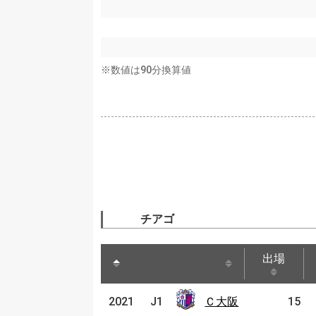
※数値は90分換算値
チアゴ
出場
出場
Ｃ大
2021
2021
J1
J1
Ｃ大阪
15
阪