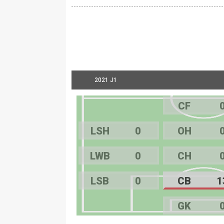
2021 J1
CF
LSH
0
OH
LWB
0
CH
LSB
0
CB
1
GK