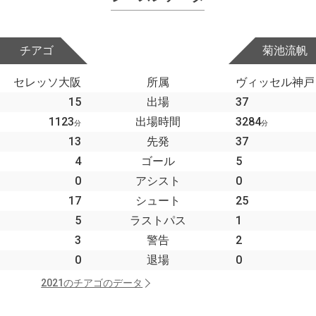
チアゴ
菊池流帆
セレッソ大阪
所属
ヴィッセル神戸
15
出場
37
1123
出場時間
3284
分
分
13
先発
37
4
ゴール
5
0
アシスト
0
17
シュート
25
5
ラストパス
1
3
警告
2
0
退場
0
2021のチアゴのデータ