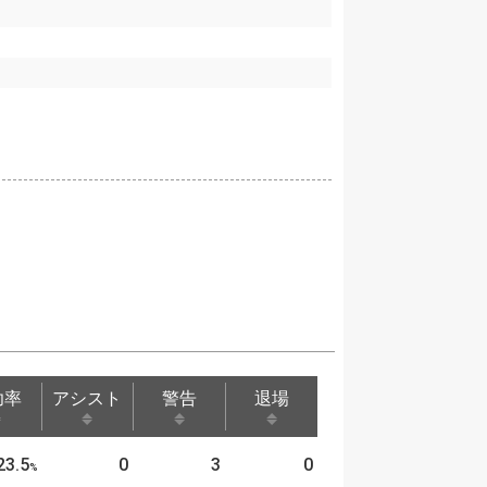
功率
アシスト
警告
退場
功率
アシスト
警告
退場
23.5
0
3
0
%