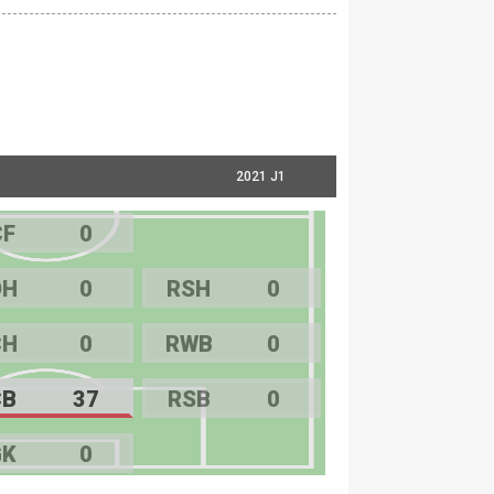
2021 J1
CF
0
OH
0
RSH
0
CH
0
RWB
0
CB
37
RSB
0
GK
0