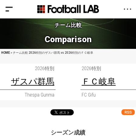
チーム比較
Comparison
HOME
» チーム比較 2026特別のザスパ群馬 vs 2026特別のＦＣ岐阜
2026特別
2026特別
ザスパ群馬
ＦＣ岐阜
Thespa Gunma
FC Gifu
RSS
シーズン成績