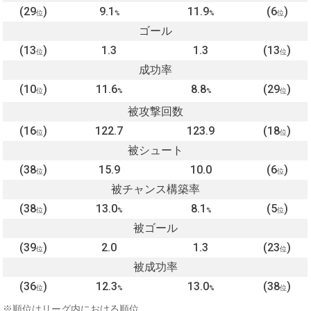
(29
)
9.1
11.9
(6
)
位
%
%
位
ゴール
(13
)
1.3
1.3
(13
)
位
位
成功率
(10
)
11.6
8.8
(29
)
位
%
%
位
被攻撃回数
(16
)
122.7
123.9
(18
)
位
位
被シュート
(38
)
15.9
10.0
(6
)
位
位
被チャンス構築率
(38
)
13.0
8.1
(5
)
位
%
%
位
被ゴール
(39
)
2.0
1.3
(23
)
位
位
被成功率
(36
)
12.3
13.0
(38
)
位
%
%
位
※順位はリーグ内における順位