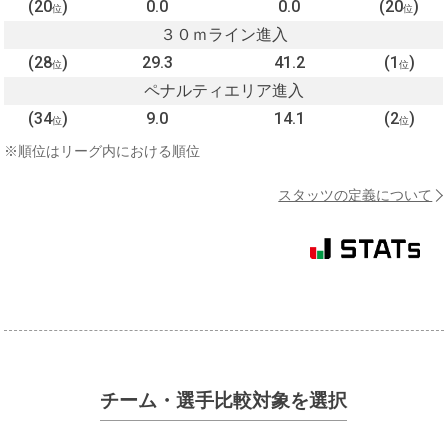
(20
)
0.0
0.0
(20
)
位
位
３０ｍライン進入
(28
)
29.3
41.2
(1
)
位
位
ペナルティエリア進入
(34
)
9.0
14.1
(2
)
位
位
※順位はリーグ内における順位
スタッツの定義について
チーム・選手比較対象を選択