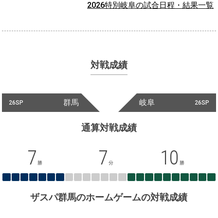
2026特別岐阜の試合日程・結果一覧
対戦成績
群馬
岐阜
26SP
26SP
通算対戦成績
7
7
10
勝
分
勝
ザスパ群馬のホームゲームの対戦成績