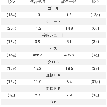
順位
試合平均
試合平均
順位
ゴール
(13
)
1.3
1.3
(13
)
位
位
シュート
(26
)
11.2
14.8
(6
)
位
位
枠内シュート
(18
)
3.9
5.1
(3
)
位
位
パス
(13
)
458.3
496.3
(7
)
位
位
クロス
(16
)
15.2
18.6
(3
)
位
位
直接ＦＫ
(16
)
11.0
8.4
(37
)
位
位
間接ＦＫ
(3
)
2.7
2.9
(1
)
位
位
ＣＫ