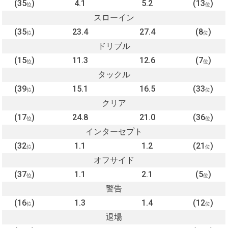
(35
)
4.1
5.2
(13
)
位
位
スローイン
(35
)
23.4
27.4
(8
)
位
位
ドリブル
(15
)
11.3
12.6
(7
)
位
位
タックル
(39
)
15.1
16.5
(33
)
位
位
クリア
(17
)
24.8
21.0
(36
)
位
位
インターセプト
(32
)
1.1
1.2
(21
)
位
位
オフサイド
(37
)
1.1
2.1
(5
)
位
位
警告
(16
)
1.3
1.4
(12
)
位
位
退場