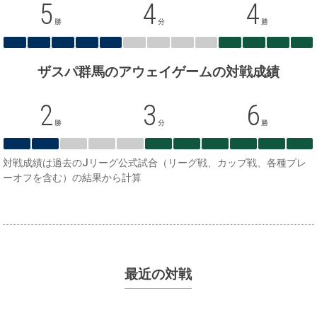
5
4
4
勝
分
勝
ザスパ群馬のアウェイゲームの対戦成績
2
3
6
勝
分
勝
対戦成績は過去のJリーグ公式試合（リーグ戦、カップ戦、各種プレ
ーオフを含む）の結果から計算
最近の対戦