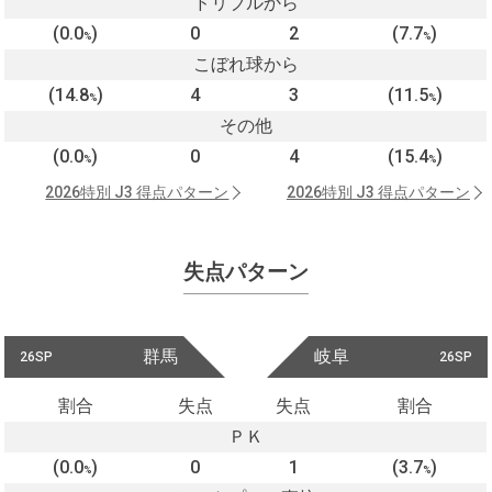
ドリブルから
(0.0
)
0
2
(7.7
)
%
%
こぼれ球から
(14.8
)
4
3
(11.5
)
%
%
その他
(0.0
)
0
4
(15.4
)
%
%
2026特別 J3 得点パターン
2026特別 J3 得点パターン
失点パターン
群馬
岐阜
26SP
26SP
割合
失点
失点
割合
ＰＫ
(0.0
)
0
1
(3.7
)
%
%