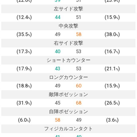
(22.0
)
39
51
(23.9
)
%
%
左サイド攻撃
(12.4
)
44
51
(15.9
)
%
%
中央攻撃
(35.5
)
49
58
(38.0
)
%
%
右サイド攻撃
(17.3
)
40
53
(16.7
)
%
%
ショートカウンター
(17.9
)
43
53
(21.1
)
%
%
ロングカウンター
(18.8
)
49
60
(15.9
)
%
%
敵陣ポゼッション
(31.9
)
45
68
(26.5
)
%
%
自陣ポゼッション
(6.0
)
58
49
(3.6
)
%
%
フィジカルコンタクト