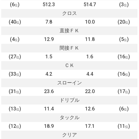
(6
)
512.3
514.7
(3
)
位
位
クロス
(40
)
7.8
10.0
(20
)
位
位
直接ＦＫ
(4
)
12.9
11.8
(5
)
位
位
間接ＦＫ
(27
)
1.5
1.6
(16
)
位
位
ＣＫ
(33
)
4.2
4.4
(16
)
位
位
スローイン
(31
)
23.6
22.0
(17
)
位
位
ドリブル
(13
)
11.4
12.6
(6
)
位
位
タックル
(12
)
18.9
17.1
(11
)
位
位
クリア