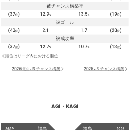
被チャンス構築率
(37
)
12.9
13.5
(19
)
位
%
%
位
被ゴール
(40
)
2.1
1.7
(20
)
位
位
被成功率
(37
)
12.7
10.7
(13
)
位
%
%
位
※順位はリーグ内における順位
2026特別 J3 チャンス構築
2025 J3 チャンス構築
AGI・KAGI
福島
福島
26SP
2026