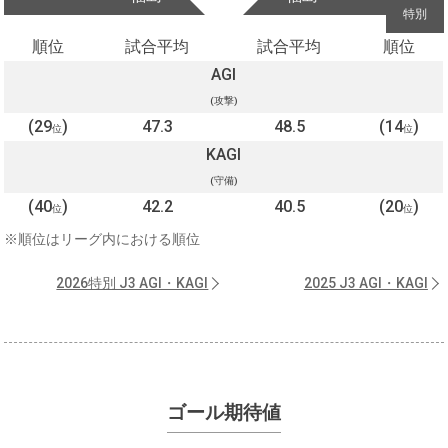
特別
順位
試合平均
試合平均
順位
AGI
(攻撃)
(29
)
47.3
48.5
(14
)
位
位
KAGI
(守備)
(40
)
42.2
40.5
(20
)
位
位
※順位はリーグ内における順位
2026特別 J3 AGI・KAGI
2025 J3 AGI・KAGI
ゴール期待値