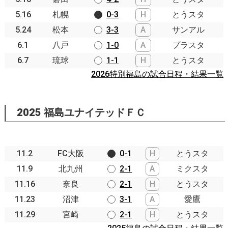
5.16
札幌
0-3
H
とうスタ
5.24
松本
3-3
A
サンアル
6.1
八戸
1-0
A
プラスタ
6.7
琉球
1-1
H
とうスタ
2026特別福島の試合日程・結果一覧
2025 福島ユナイテッドＦＣ
11.2
FC大阪
0-1
H
とうスタ
11.9
北九州
2-1
A
ミクスタ
11.16
奈良
2-1
H
とうスタ
11.23
沼津
3-1
A
愛鷹
11.29
宮崎
2-1
H
とうスタ