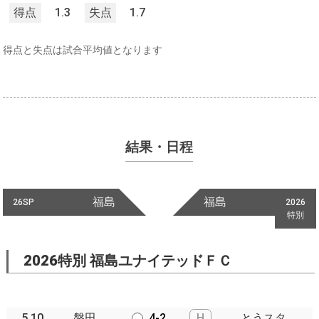
得点
1.3
失点
1.7
得点と失点は試合平均値となります
結果・日程
福島
福島
26SP
2026
特別
2026特別 福島ユナイテッドＦＣ
5.10
磐田
4-2
H
とうスタ