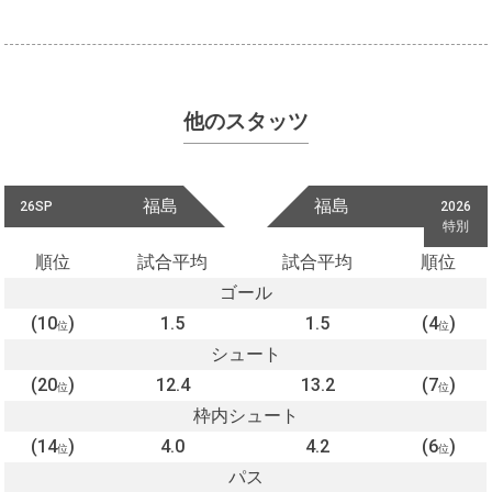
他のスタッツ
福島
福島
26SP
2026
特別
順位
試合平均
試合平均
順位
ゴール
(10
)
1.5
1.5
(4
)
位
位
シュート
(20
)
12.4
13.2
(7
)
位
位
枠内シュート
(14
)
4.0
4.2
(6
)
位
位
パス