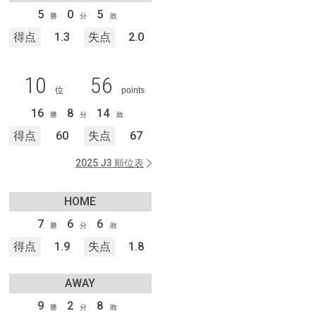
5
0
5
勝
分
敗
得点
1.3
失点
2.0
10
56
位
points
16
8
14
勝
分
敗
得点
60
失点
67
2025 J3 順位表
HOME
7
6
6
勝
分
敗
得点
1.9
失点
1.8
AWAY
9
2
8
勝
分
敗