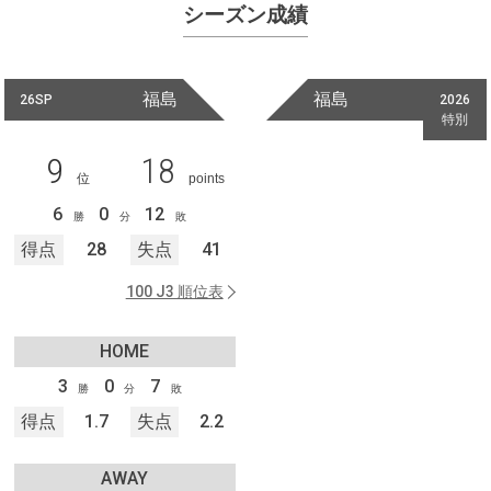
シーズン成績
福島
福島
26SP
2026
特別
9
18
位
points
6
0
12
勝
分
敗
得点
28
失点
41
100 J3 順位表
HOME
3
0
7
勝
分
敗
得点
1.7
失点
2.2
AWAY