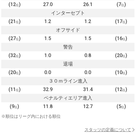
(12
)
27.0
26.1
(7
)
位
位
インターセプト
(21
)
1.2
1.2
(17
)
位
位
オフサイド
(27
)
1.5
1.5
(16
)
位
位
警告
(32
)
1.0
0.8
(20
)
位
位
退場
(20
)
0.0
0.0
(10
)
位
位
３０ｍライン進入
(11
)
32.9
31.4
(12
)
位
位
ペナルティエリア進入
(9
)
11.8
12.7
(5
)
位
位
※順位はリーグ内における順位
スタッツの定義について