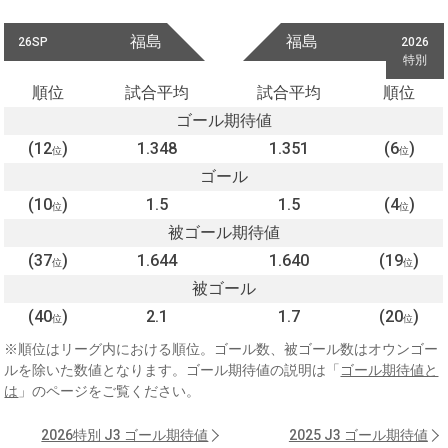
福島
福島
26SP
2026
特別
順位
試合平均
試合平均
順位
ゴール期待値
(12
)
1.348
1.351
(6
)
位
位
ゴール
(10
)
1.5
1.5
(4
)
位
位
被ゴール期待値
(37
)
1.644
1.640
(19
)
位
位
被ゴール
(40
)
2.1
1.7
(20
)
位
位
※順位はリーグ内における順位。ゴール数、被ゴール数はオウンゴー
ルを除いた数値となります。ゴール期待値の説明は「
ゴール期待値と
は
」のページをご覧ください。
2026特別 J3 ゴール期待値
2025 J3 ゴール期待値