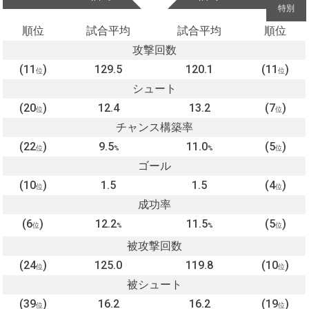
特別
順位
試合平均
試合平均
順位
攻撃回数
(11
)
129.5
120.1
(11
)
位
位
シュート
(20
)
12.4
13.2
(7
)
位
位
チャンス構築率
(22
)
9.5
11.0
(5
)
位
%
%
位
ゴール
(10
)
1.5
1.5
(4
)
位
位
成功率
(6
)
12.2
11.5
(5
)
位
%
%
位
被攻撃回数
(24
)
125.0
119.8
(10
)
位
位
被シュート
(39
)
16.2
16.2
(19
)
位
位