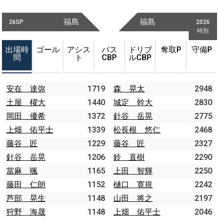
福島
福島
26SP
2026
特別
出場時
ゴール
アシス
パス
ドリブ
奪取P
守備P
間
ト
CBP
ルCBP
安在 達弥
1719
森 晃太
2948
土屋 櫂大
1440
城定 幹大
2830
岡田 優希
1372
針谷 岳晃
2775
上畑 佑平士
1339
松長根 悠仁
2468
藤谷 匠
1229
藤谷 匠
2327
針谷 岳晃
1206
鈴 直樹
2290
當麻 颯
1165
上田 智輝
2250
藤田 仁朗
1152
樋口 寛規
2242
芦部 晃生
1148
山田 将之
2197
狩野 海晟
1148
上畑 佑平士
2046