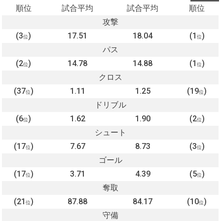
順位
試合平均
試合平均
順位
攻撃
(3
)
17.51
18.04
(1
)
位
位
パス
(2
)
14.78
14.88
(1
)
位
位
クロス
(37
)
1.11
1.25
(19
)
位
位
ドリブル
(6
)
1.62
1.90
(2
)
位
位
シュート
(17
)
7.67
8.73
(3
)
位
位
ゴール
(17
)
3.71
4.39
(5
)
位
位
奪取
(21
)
87.88
84.17
(10
)
位
位
守備