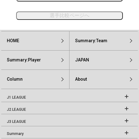
選手比較ページへ
HOME
Summary:Team
Summary:Player
JAPAN
Column
About
J1 LEAGUE
J2 LEAGUE
J3 LEAGUE
Summary