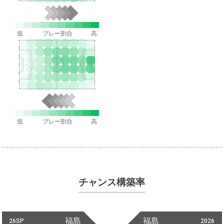
低
プレー割合
高
低
プレー割合
高
チャンス構築率
福島
福島
26SP
2026