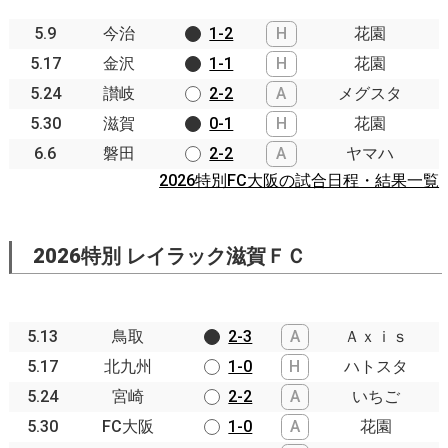
5.9
今治
1-2
H
花園
5.17
金沢
1-1
H
花園
5.24
讃岐
2-2
A
メグスタ
5.30
滋賀
0-1
H
花園
6.6
磐田
2-2
A
ヤマハ
2026特別FC大阪の試合日程・結果一覧
2026特別 レイラック滋賀ＦＣ
5.13
鳥取
2-3
A
Ａｘｉｓ
5.17
北九州
1-0
H
ハトスタ
5.24
宮崎
2-2
A
いちご
5.30
FC大阪
1-0
A
花園