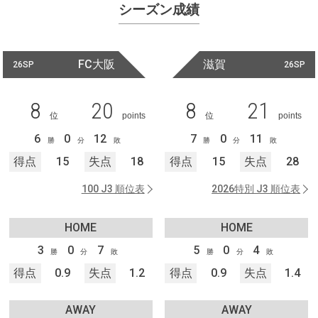
シーズン成績
FC大阪
滋賀
26SP
26SP
8
20
8
21
位
points
位
points
6
0
12
7
0
11
勝
分
敗
勝
分
敗
得点
15
失点
18
得点
15
失点
28
100 J3 順位表
2026特別 J3 順位表
HOME
HOME
3
0
7
5
0
4
勝
分
敗
勝
分
敗
得点
0.9
失点
1.2
得点
0.9
失点
1.4
AWAY
AWAY