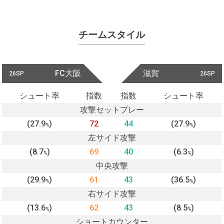
チームスタイル
FC大阪
滋賀
26SP
26SP
シュート率
指数
指数
シュート率
攻撃セットプレー
(27.9
)
72
44
(27.9
)
%
%
左サイド攻撃
(8.7
)
69
40
(6.3
)
%
%
中央攻撃
(29.9
)
61
43
(36.5
)
%
%
右サイド攻撃
(13.6
)
62
43
(8.5
)
%
%
ショートカウンター