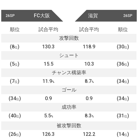
FC大阪
滋賀
26SP
26SP
順位
試合平均
試合平均
順位
攻撃回数
(8
)
130.3
118.9
(30
)
位
位
シュート
(5
)
15.5
10.3
(36
)
位
位
チャンス構築率
(7
)
11.9
8.7
(34
)
位
%
%
位
ゴール
(34
)
0.9
0.9
(34
)
位
位
成功率
(40
)
5.5
8.3
(31
)
位
%
%
位
被攻撃回数
(26
)
126.3
122.2
(14
)
位
位