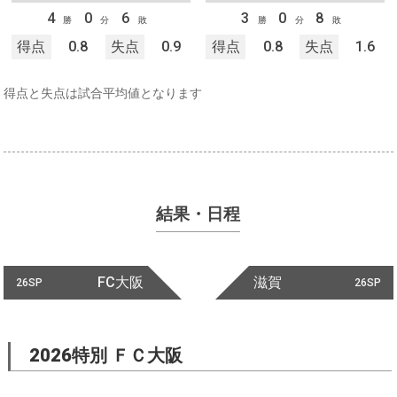
4
0
6
3
0
8
勝
分
敗
勝
分
敗
得点
0.8
失点
0.9
得点
0.8
失点
1.6
得点と失点は試合平均値となります
結果・日程
FC大阪
滋賀
26SP
26SP
2026特別 ＦＣ大阪