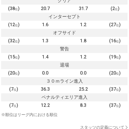
クリア
(38
)
20.7
31.7
(2
)
位
位
インターセプト
(12
)
1.6
1.2
(27
)
位
位
オフサイド
(32
)
1.3
1.8
(16
)
位
位
警告
(15
)
1.4
1.2
(19
)
位
位
退場
(20
)
0.0
0.0
(20
)
位
位
３０ｍライン進入
(7
)
36.3
25.2
(37
)
位
位
ペナルティエリア進入
(7
)
12.2
8.3
(37
)
位
位
※順位はリーグ内における順位
スタッツの定義について