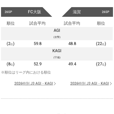
FC大阪
滋賀
26SP
26SP
順位
試合平均
試合平均
順位
AGI
(攻撃)
(2
)
59.8
48.8
(22
)
位
位
KAGI
(守備)
(8
)
52.9
49.4
(27
)
位
位
※順位はリーグ内における順位
2026特別 J3 AGI・KAGI
2026特別 J3 AGI・KAGI