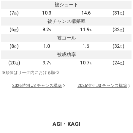
被シュート
(7
)
10.3
14.6
(31
)
位
位
被チャンス構築率
(6
)
8.2
11.9
(32
)
位
%
%
位
被ゴール
(8
)
1.0
1.6
(32
)
位
位
被成功率
(20
)
9.7
10.7
(24
)
位
%
%
位
※順位はリーグ内における順位
2026特別 J3 チャンス構築
2026特別 J3 チャンス構築
AGI・KAGI