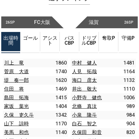
FC大阪
滋賀
26SP
26SP
出場時
ゴール
アシス
パス
ドリブ
奪取P
守備P
間
ト
CBP
ルCBP
川上 竜
1860
中村 健人
1481
菅原 大道
1740
人見 拓哉
1164
堤 奏一郎
1620
海口 彦太
1132
住田 将
1469
井出 敬大
1110
島田 拓海
1415
小野寺 健也
1006
家坂 葉光
1404
北條 真汰
989
久保 吏久斗
1342
小泉 隆斗
984
山下 諒時
1170
白石 智之
904
美馬 和也
1140
久保田 和音
820