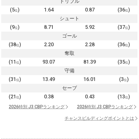
ドリブル
(5
)
1.64
0.87
(36
)
位
位
シュート
(9
)
8.71
5.92
(37
)
位
位
ゴール
(38
)
2.20
2.28
(36
)
位
位
奪取
(11
)
93.07
81.39
(35
)
位
位
守備
(31
)
13.49
16.01
(3
)
位
位
セーブ
(21
)
0.38
0.43
(13
)
位
位
2026特別 J3 CBPランキング
2026特別 J3 CBPランキング
チャンスビルディングポイントとは