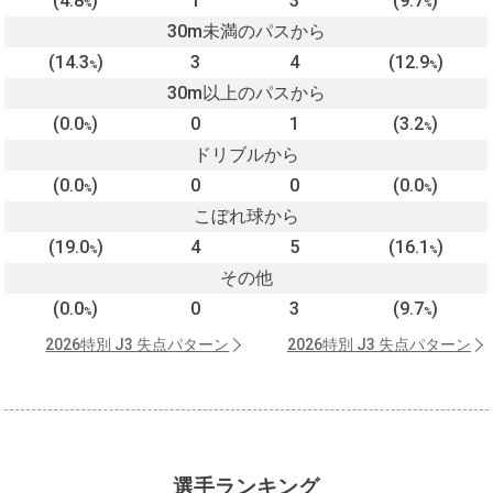
(4.8
)
1
3
(9.7
)
%
%
30m未満のパスから
(14.3
)
3
4
(12.9
)
%
%
30m以上のパスから
(0.0
)
0
1
(3.2
)
%
%
ドリブルから
(0.0
)
0
0
(0.0
)
%
%
こぼれ球から
(19.0
)
4
5
(16.1
)
%
%
その他
(0.0
)
0
3
(9.7
)
%
%
2026特別 J3 失点パターン
2026特別 J3 失点パターン
選手ランキング