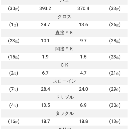
パス
(30
)
393.2
370.4
(33
)
位
位
クロス
(1
)
24.7
13.6
(25
)
位
位
直接ＦＫ
(23
)
10.1
9.7
(28
)
位
位
間接ＦＫ
(15
)
1.9
1.5
(23
)
位
位
ＣＫ
(2
)
6.7
4.7
(21
)
位
位
スローイン
(7
)
28.4
24.0
(29
)
位
位
ドリブル
(4
)
13.5
8.9
(30
)
位
位
タックル
(16
)
18.7
18.8
(13
)
位
位