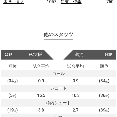
木匠 貴大
1057
伊東 倖希
750
他のスタッツ
FC大阪
滋賀
26SP
26SP
順位
試合平均
試合平均
順位
ゴール
(34
)
0.9
0.9
(34
)
位
位
シュート
(5
)
15.5
10.3
(36
)
位
位
枠内シュート
(19
)
3.8
2.7
(39
)
位
位