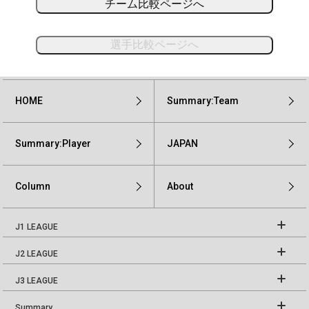
チーム比較ページへ
選手比較ページへ
HOME
Summary:Team
Summary:Player
JAPAN
Column
About
J1 LEAGUE
J2 LEAGUE
J3 LEAGUE
Summary