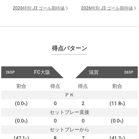
2026特別 J3 ゴール期待値
2026特別 J3 ゴール期待値
得点パターン
FC大阪
滋賀
26SP
26SP
割合
得点
得点
割合
ＰＫ
(0.0
)
0
2
(11.8
)
%
%
セットプレー直接
(0.0
)
0
0
(0.0
)
%
%
セットプレーから
(47.1
)
8
7
(41.2
)
%
%