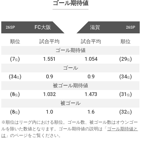
ゴール期待値
FC大阪
滋賀
26SP
26SP
順位
試合平均
試合平均
順位
ゴール期待値
(7
)
1.551
1.054
(29
)
位
位
ゴール
(34
)
0.9
0.9
(34
)
位
位
被ゴール期待値
(8
)
1.032
1.473
(31
)
位
位
被ゴール
(8
)
1.0
1.6
(32
)
位
位
※順位はリーグ内における順位。ゴール数、被ゴール数はオウンゴー
ルを除いた数値となります。ゴール期待値の説明は「
ゴール期待値と
は
」のページをご覧ください。