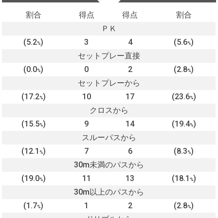
割合
得点
得点
割合
ＰＫ
(5.2
)
3
4
(5.6
)
%
%
セットプレー直接
(0.0
)
0
2
(2.8
)
%
%
セットプレーから
(17.2
)
10
17
(23.6
)
%
%
クロスから
(15.5
)
9
14
(19.4
)
%
%
スルーパスから
(12.1
)
7
6
(8.3
)
%
%
30m未満のパスから
(19.0
)
11
13
(18.1
)
%
%
30m以上のパスから
(1.7
)
1
2
(2.8
)
%
%