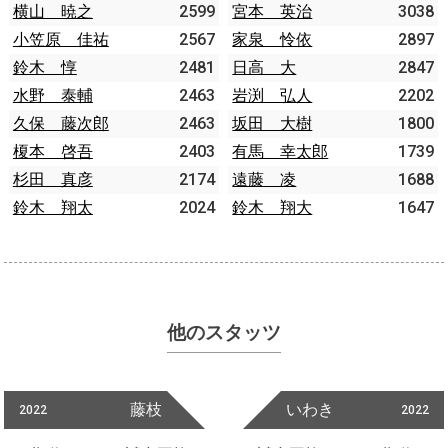
横山 暁之
2599
宮本 英治
3038
小笠原 佳祐
2567
家泉 怜依
2897
鈴木 惇
2481
日高 大
2847
水野 泰輔
2463
岩渕 弘人
2202
久保 藤次郎
2463
坂田 大樹
1800
榎本 啓吾
2403
有馬 幸太郎
1739
杉田 真彦
2174
遠藤 凌
1688
鈴木 翔太
2024
鈴木 翔大
1647
他のスタッツ
藤枝
いわき
2022
2022