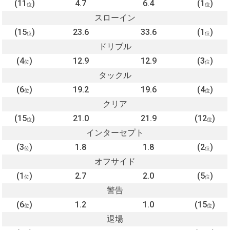
(11
)
4.7
6.4
(1
)
位
位
スローイン
(15
)
23.6
33.6
(1
)
位
位
ドリブル
(4
)
12.9
12.9
(3
)
位
位
タックル
(6
)
19.2
19.6
(4
)
位
位
クリア
(15
)
21.0
21.9
(12
)
位
位
インターセプト
(3
)
1.8
1.8
(2
)
位
位
オフサイド
(1
)
2.7
2.0
(5
)
位
位
警告
(6
)
1.2
1.0
(15
)
位
位
退場