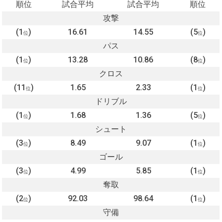
順位
試合平均
試合平均
順位
攻撃
(1
)
16.61
14.55
(5
)
位
位
パス
(1
)
13.28
10.86
(8
)
位
位
クロス
(11
)
1.65
2.33
(1
)
位
位
ドリブル
(1
)
1.68
1.36
(5
)
位
位
シュート
(3
)
8.49
9.07
(1
)
位
位
ゴール
(3
)
4.99
5.85
(1
)
位
位
奪取
(2
)
92.03
98.64
(1
)
位
位
守備