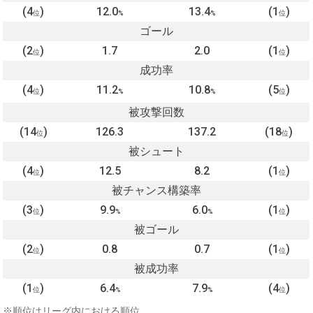
(4
)
12.0
13.4
(1
)
位
%
%
位
ゴール
(2
)
1.7
2.0
(1
)
位
位
成功率
(4
)
11.2
10.8
(5
)
位
%
%
位
被攻撃回数
(14
)
126.3
137.2
(18
)
位
位
被シュート
(4
)
12.5
8.2
(1
)
位
位
被チャンス構築率
(3
)
9.9
6.0
(1
)
位
%
%
位
被ゴール
(2
)
0.8
0.7
(1
)
位
位
被成功率
(1
)
6.4
7.9
(4
)
位
%
%
位
※順位はリーグ内における順位