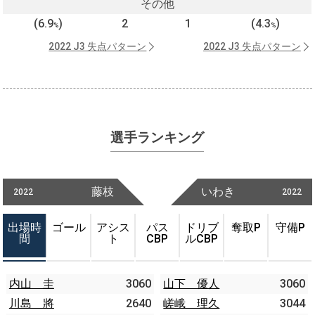
その他
(6.9
)
2
1
(4.3
)
%
%
2022 J3 失点パターン
2022 J3 失点パターン
選手ランキング
藤枝
いわき
2022
2022
出場時
ゴール
アシス
パス
ドリブ
奪取P
守備P
間
ト
CBP
ルCBP
内山 圭
3060
山下 優人
3060
川島 將
2640
嵯峨 理久
3044