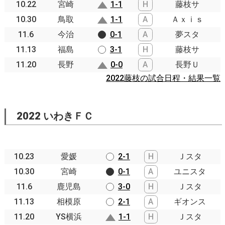
10.22
宮崎
1-1
H
藤枝サ
10.30
鳥取
1-1
A
Ａｘｉｓ
11.6
今治
0-1
A
夢スタ
11.13
福島
3-1
H
藤枝サ
11.20
長野
0-0
A
長野Ｕ
2022藤枝の試合日程・結果一覧
2022 いわきＦＣ
10.23
愛媛
2-1
H
Ｊスタ
10.30
宮崎
0-1
A
ユニスタ
11.6
鹿児島
3-0
H
Ｊスタ
11.13
相模原
2-1
A
ギオンス
11.20
YS横浜
1-1
H
Ｊスタ