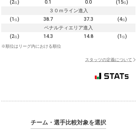
(2
)
0.1
0.0
(15
)
位
位
３０ｍライン進入
(1
)
38.7
37.3
(4
)
位
位
ペナルティエリア進入
(2
)
14.3
14.8
(1
)
位
位
※順位はリーグ内における順位
スタッツの定義について
チーム・選手比較対象を選択