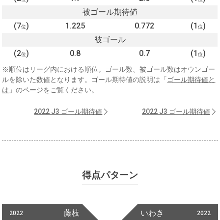
被ゴール期待値
(7
)
1.225
0.772
(1
)
位
位
被ゴール
(2
)
0.8
0.7
(1
)
位
位
※順位はリーグ内における順位。ゴール数、被ゴール数はオウンゴー
ルを除いた数値となります。ゴール期待値の説明は「
ゴール期待値と
は
」のページをご覧ください。
2022 J3 ゴール期待値
2022 J3 ゴール期待値
得点パターン
藤枝
いわき
2022
2022