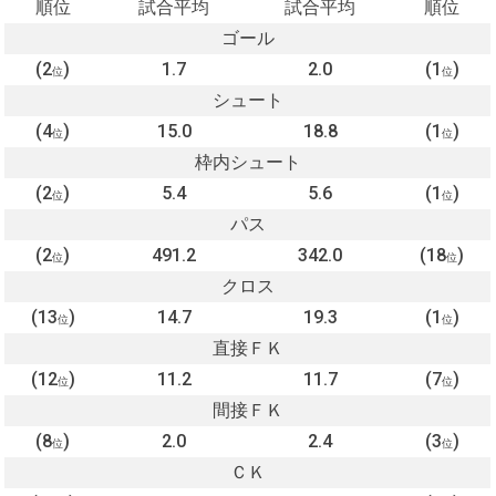
順位
試合平均
試合平均
順位
ゴール
(2
)
1.7
2.0
(1
)
位
位
シュート
(4
)
15.0
18.8
(1
)
位
位
枠内シュート
(2
)
5.4
5.6
(1
)
位
位
パス
(2
)
491.2
342.0
(18
)
位
位
クロス
(13
)
14.7
19.3
(1
)
位
位
直接ＦＫ
(12
)
11.2
11.7
(7
)
位
位
間接ＦＫ
(8
)
2.0
2.4
(3
)
位
位
ＣＫ