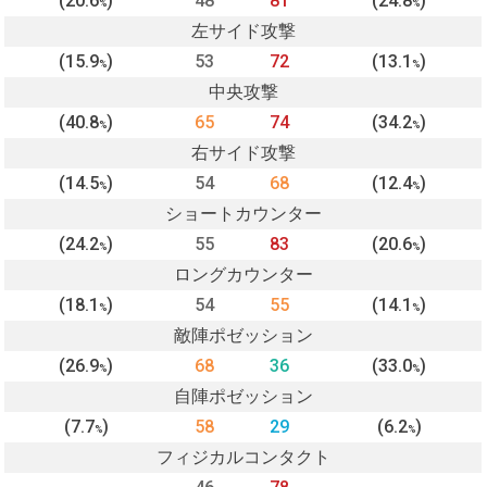
(20.6
)
48
81
(24.8
)
%
%
左サイド攻撃
(15.9
)
53
72
(13.1
)
%
%
中央攻撃
(40.8
)
65
74
(34.2
)
%
%
右サイド攻撃
(14.5
)
54
68
(12.4
)
%
%
ショートカウンター
(24.2
)
55
83
(20.6
)
%
%
ロングカウンター
(18.1
)
54
55
(14.1
)
%
%
敵陣ポゼッション
(26.9
)
68
36
(33.0
)
%
%
自陣ポゼッション
(7.7
)
58
29
(6.2
)
%
%
フィジカルコンタクト