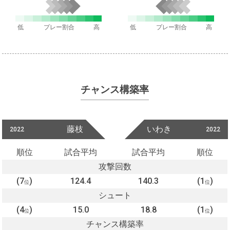
低
プレー割合
高
低
プレー割合
高
チャンス構築率
藤枝
いわき
2022
2022
順位
試合平均
試合平均
順位
攻撃回数
(7
)
124.4
140.3
(1
)
位
位
シュート
(4
)
15.0
18.8
(1
)
位
位
チャンス構築率