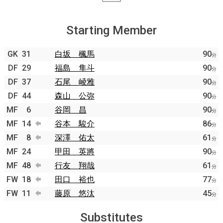
Starting Member
GK
31
白坂 楓馬
90
分
DF
29
福島 隼斗
90
分
DF
37
石尾 崚雅
90
分
DF
44
森山 公弥
90
分
MF
6
谷岡 昌
90
分
MF
14
谷本 駿介
86
分
MF
8
深澤 佑太
61
分
MF
24
甲田 英將
90
分
MF
48
行友 翔哉
61
分
FW
18
田口 裕也
77
分
FW
11
藤原 悠汰
45
分
Substitutes