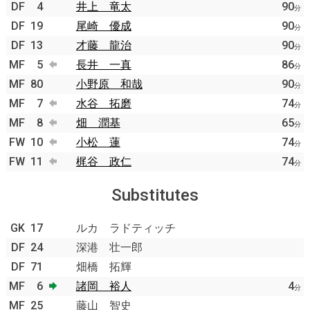
DF
4
井上 竜太
90
分
DF
19
尾崎 優成
90
分
DF
13
才藤 龍治
90
分
MF
5
長井 一真
86
分
MF
80
小野原 和哉
90
分
MF
7
水谷 拓磨
74
分
MF
8
畑 潤基
65
分
FW
10
小松 蓮
74
分
FW
11
梶谷 政仁
74
分
Substitutes
GK
17
ルカ ラドティッチ
DF
24
深港 壮一郎
DF
71
畑橋 拓輝
MF
6
諸岡 裕人
4
分
MF
25
藤山 智史