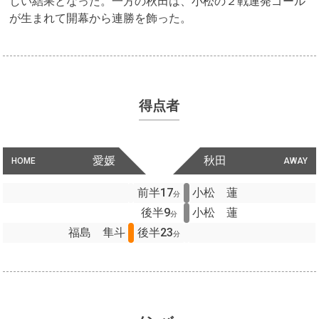
しい結果となった。一方の秋田は、小松の２戦連発ゴール
が生まれて開幕から連勝を飾った。
得点者
愛媛
秋田
HOME
AWAY
前半17
小松 蓮
分
後半9
小松 蓮
分
福島 隼斗
後半23
分