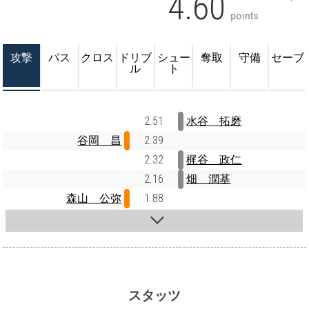
4.60
points
攻撃
パス
クロス
ドリブ
シュー
奪取
守備
セーブ
ル
ト
2.51
水谷 拓磨
谷岡 昌
2.39
2.32
梶谷 政仁
2.16
畑 潤基
森山 公弥
1.88
スタッツ