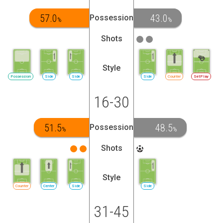
57.0
43.0
Possession
%
%
Shots
Style
Possession
Side
Side
Side
Counter
SetPlay
16-30
51.5
48.5
Possession
%
%
Shots
Style
Counter
Center
Side
Side
31-45