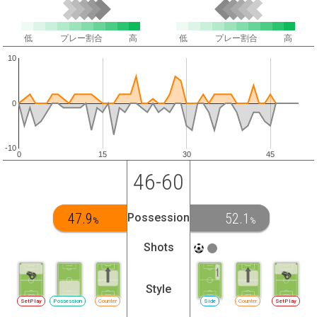
低
プレー割合
高
低
プレー割合
高
10
0
-10
0
15
30
45
46-60
47.9
52.1
Possession
%
%
Shots
Style
SetPlay
Possession
Counter
Side
Counter
SetPlay