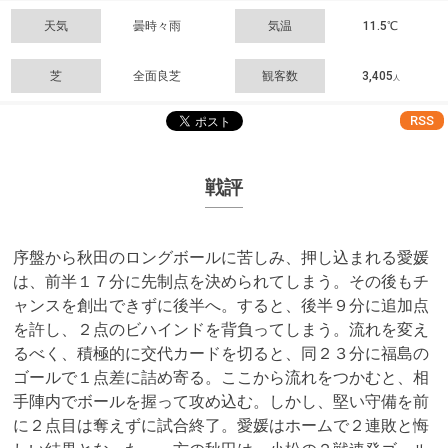
天気
曇時々雨
気温
11.5℃
芝
全面良芝
観客数
3,405
人
RSS
戦評
序盤から秋田のロングボールに苦しみ、押し込まれる愛媛
は、前半１７分に先制点を決められてしまう。その後もチ
ャンスを創出できずに後半へ。すると、後半９分に追加点
を許し、２点のビハインドを背負ってしまう。流れを変え
るべく、積極的に交代カードを切ると、同２３分に福島の
ゴールで１点差に詰め寄る。ここから流れをつかむと、相
手陣内でボールを握って攻め込む。しかし、堅い守備を前
に２点目は奪えずに試合終了。愛媛はホームで２連敗と悔