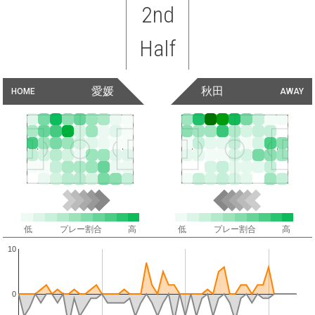
2nd
Half
愛媛
秋田
HOME
AWAY
低
プレー割合
高
低
プレー割合
高
10
0