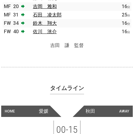
MF
20
吉岡 雅和
16
分
MF
31
石田 凌太郎
25
分
FW
34
鈴木 翔大
16
分
FW
40
佐川 洸介
16
分
吉田 謙 監督
タイムライン
愛媛
秋田
HOME
AWAY
00-15