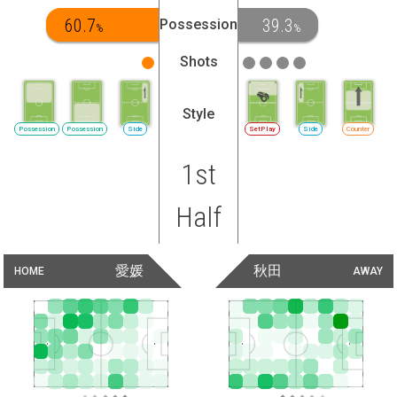
60.7
39.3
Possession
%
%
Shots
Style
Possession
Possession
Side
SetPlay
Side
Counter
1st
Half
愛媛
秋田
HOME
AWAY