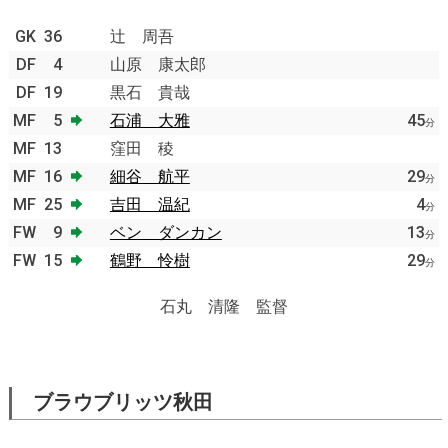
GK
36
辻 周吾
DF
4
山原 康太郎
DF
19
黒石 貴哉
MF
5
石浦 大雅
45
分
MF
13
窪田 稜
MF
16
細谷 航平
29
分
MF
25
吉田 温紀
4
分
FW
9
ベン ダンカン
13
分
FW
15
鶴野 怜樹
29
分
石丸 清隆 監督
ブラウブリッツ秋田