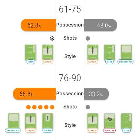
61-75
52.0
48.0
Possession
%
%
Shots
Style
Side
Counter
Counter
Side
Possession
76-90
66.8
33.2
Possession
%
%
Shots
Style
Possession
Counter
Center
Counter
SetPlay
Side