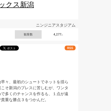
ックス新潟
ニンジニアスタジアム
観客数
4,277
人
RSS
始早々、最初のシュートでネットを揺ら
盤こそ新潟のプレスに苦しむが、ワンタ
めで多くのチャンスを作るも、１点が遠
で貴重な勝点３をつかんだ。