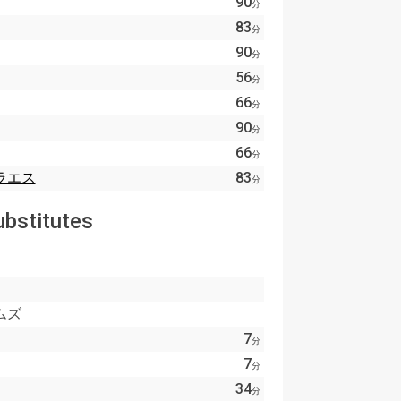
90
分
83
分
90
分
56
分
66
分
90
分
66
分
ラエス
83
分
ubstitutes
ムズ
7
分
7
分
34
分