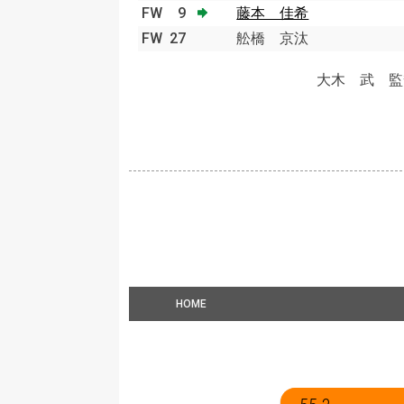
FW
9
藤本 佳希
FW
27
舩橋 京汰
大木 武 監
HOME