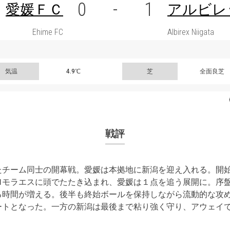
0
-
1
愛媛ＦＣ
アルビレ
Ehime FC
Albirex Niigata
気温
4.9℃
芝
全面良芝
戦評
たチーム同士の開幕戦。愛媛は本拠地に新潟を迎え入れる。開
Ｍモラエスに頭でたたき込まれ、愛媛は１点を追う展開に。序
る時間が増える。後半も終始ボールを保持しながら流動的な攻
ートとなった。一方の新潟は最後まで粘り強く守り、アウェイ