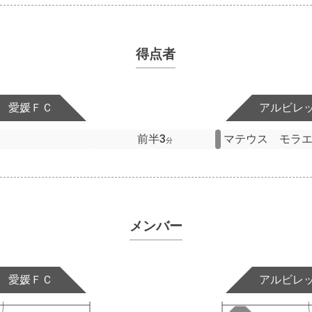
得点者
愛媛ＦＣ
アルビレ
前半3
マテウス モラ
分
メンバー
愛媛ＦＣ
アルビレ