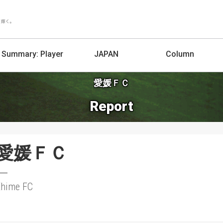
Summary:
Player
JAPAN
Column
愛媛ＦＣ
Report
愛媛ＦＣ
Ehime FC