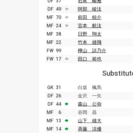
DF
37
石尾 崚雅
DF
49
阿部 稜汰
MF
70
前田 椋介
MF
24
宮本 航汰
MF
38
日野 翔太
MF
22
竹本 雄飛
FW
99
樺山 諒乃介
FW
17
田口 裕也
Substitut
GK
31
白坂 楓馬
DF
26
金沢 一矢
DF
44
森山 公弥
MF
6
谷岡 昌
MF
13
山下 雄大
MF
14
斉藤 涼優