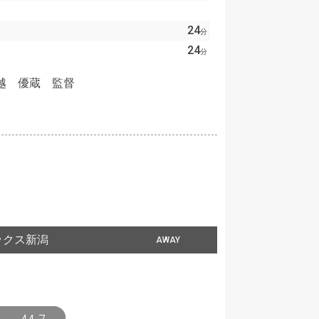
24
分
24
分
越 優蔵 監督
ックス新潟
AWAY