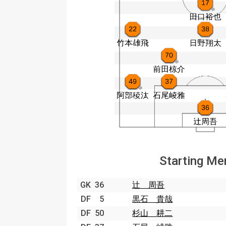
Starting M
GK
36
辻 周吾
DF
5
黒石 貴哉
DF
50
杉山 耕二