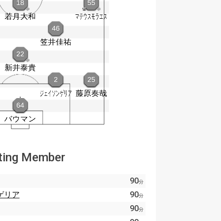
ting Member
90
分
ゲリア
90
分
90
分