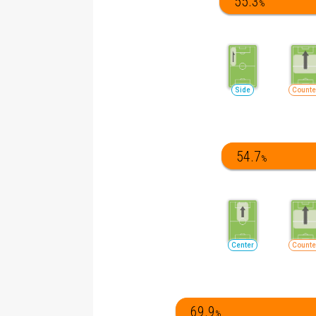
55.3
%
Side
Counte
54.7
%
Center
Counte
69.9
%