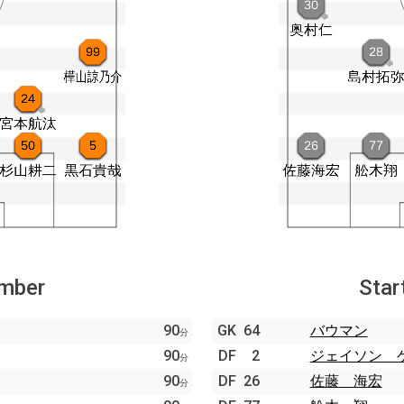
ember
Star
90
GK
64
バウマン
分
90
DF
2
ジェイソン 
分
90
DF
26
佐藤 海宏
分