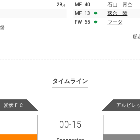
28
MF
40
石山 青空
分
MF
13
落合 陸
FW
65
ブーダ
督
船
タイムライン
愛媛ＦＣ
アルビレ
00-15