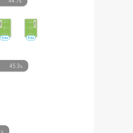
44.7
%
Side
Side
45.3
%
1
%