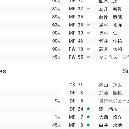
90
DF
77
舩木 翔
分
81
MF
22
新井 泰貴
分
89
MF
25
藤原 奏哉
分
62
MF
28
島村 拓弥
分
90
MF
30
奥村 仁
分
90
MF
46
笠井 佳祐
分
90
FW
18
若月 大和
分
45
FW
55
マテウス モ
分
es
S
GK
71
内山 翔太
DF
3
加藤 徹也
9
DF
5
舞行龍ジェー
分
DF
24
森 璃太
1
MF
7
大西 悠介
分
45
MF
8
白井 永地
分