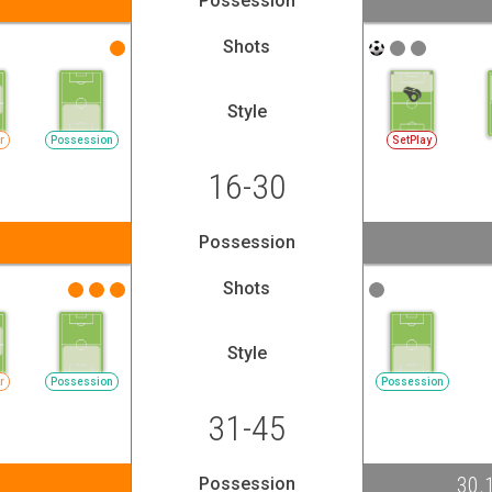
Possession
Shots
Style
r
Possession
SetPlay
16-30
Possession
Shots
Style
r
Possession
Possession
31-45
30.
Possession