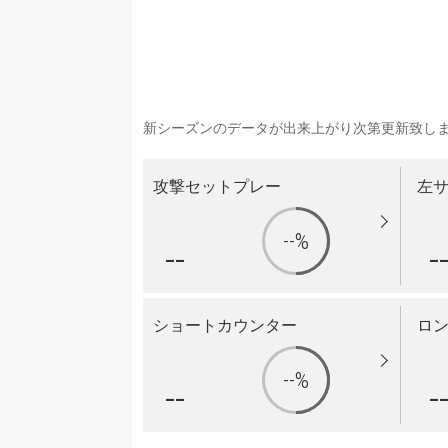
新シーズンのデータが出来上がり次第更新致し
攻撃セットプレー
左
--%
--
-
ショートカウンター
ロ
--%
--
-