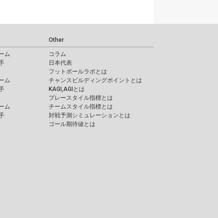
Other
ーム
コラム
手
日本代表
フットボールラボとは
ーム
チャンスビルディングポイントとは
手
KAGI,AGIとは
プレースタイル指標とは
ーム
チームスタイル指標とは
手
対戦予測シミュレーションとは
ゴール期待値とは