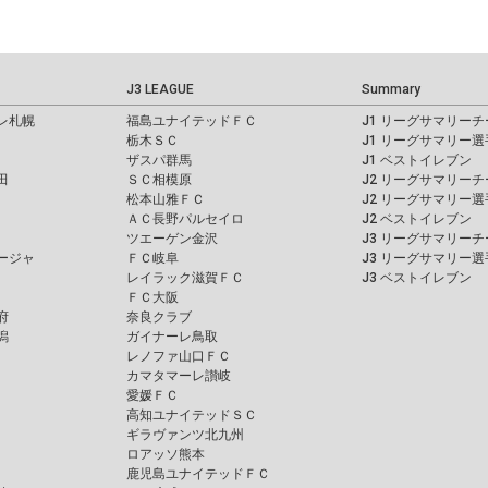
J3 LEAGUE
Summary
レ札幌
福島ユナイテッドＦＣ
J1 リーグサマリーチ
栃木ＳＣ
J1 リーグサマリー選
ザスパ群馬
J1 ベストイレブン
田
ＳＣ相模原
J2 リーグサマリーチ
松本山雅ＦＣ
J2 リーグサマリー選
ＡＣ長野パルセイロ
J2 ベストイレブン
ツエーゲン金沢
J3 リーグサマリーチ
ージャ
ＦＣ岐阜
J3 リーグサマリー選
レイラック滋賀ＦＣ
J3 ベストイレブン
ＦＣ大阪
府
奈良クラブ
潟
ガイナーレ鳥取
レノファ山口ＦＣ
カマタマーレ讃岐
愛媛ＦＣ
高知ユナイテッドＳＣ
ギラヴァンツ北九州
ロアッソ熊本
鹿児島ユナイテッドＦＣ