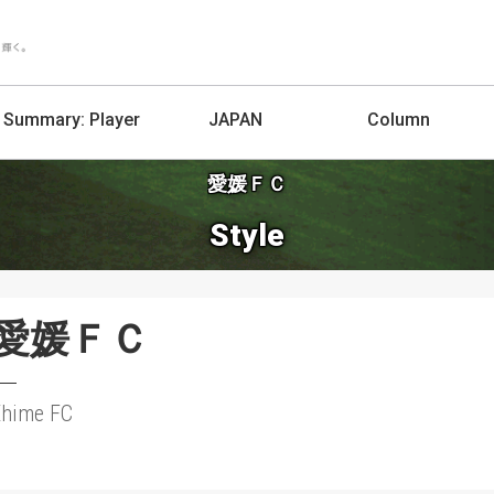
Summary:
Player
JAPAN
Column
愛媛ＦＣ
Style
愛媛ＦＣ
Ehime FC