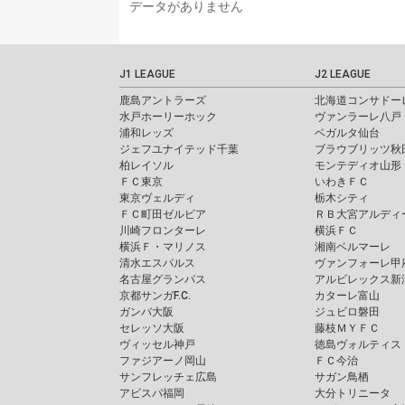
データがありません
J1 LEAGUE
J2 LEAGUE
鹿島アントラーズ
北海道コンサドー
水戸ホーリーホック
ヴァンラーレ八戸
浦和レッズ
ベガルタ仙台
ジェフユナイテッド千葉
ブラウブリッツ秋
柏レイソル
モンテディオ山形
ＦＣ東京
いわきＦＣ
東京ヴェルディ
栃木シティ
ＦＣ町田ゼルビア
ＲＢ大宮アルディ
川崎フロンターレ
横浜ＦＣ
横浜Ｆ・マリノス
湘南ベルマーレ
清水エスパルス
ヴァンフォーレ甲
名古屋グランパス
アルビレックス新
京都サンガF.C.
カターレ富山
ガンバ大阪
ジュビロ磐田
セレッソ大阪
藤枝ＭＹＦＣ
ヴィッセル神戸
徳島ヴォルティス
ファジアーノ岡山
ＦＣ今治
サンフレッチェ広島
サガン鳥栖
アビスパ福岡
大分トリニータ