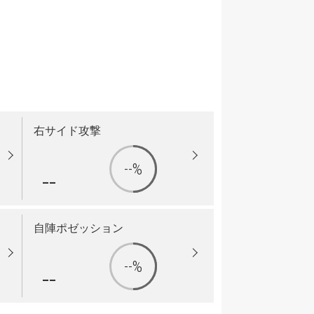
右サイド攻撃
--%
--
自陣ポゼッション
--%
--