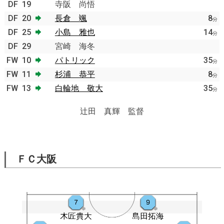
DF
19
寺阪 尚悟
DF
20
長倉 颯
8
分
DF
25
小島 雅也
14
分
DF
29
宮崎 海冬
FW
10
パトリック
35
分
FW
11
杉浦 恭平
8
分
FW
13
白輪地 敬大
35
分
辻田 真輝 監督
ＦＣ大阪