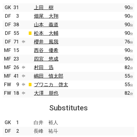
GK
31
上田 樹
90
分
DF
3
畑尾 大翔
90
分
DF
38
山本 義道
90
分
DF
55
松本 大輔
90
分
DF
71
櫻井 風我
76
分
MF
15
西谷 優希
90
分
MF
23
四宮 悠成
90
分
MF
26
村田 迅
82
分
MF
41
嶋田 慎太郎
55
分
FW
9
ブワニカ 啓太
55
分
FW
18
大澤 朋也
82
分
Substitutes
GK
1
白井 裕人
DF
2
長峰 祐斗