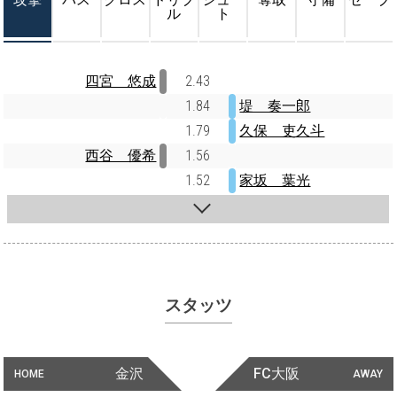
ル
ト
四宮 悠成
2.43
1.84
堤 奏一郎
1.79
久保 吏久斗
西谷 優希
1.56
1.52
家坂 葉光
スタッツ
金沢
FC大阪
HOME
AWAY