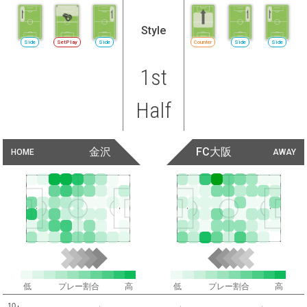
Style
Side
SetPlay
Side
Counter
Side
Side
1st
Half
金沢
FC大阪
HOME
AWAY
低
プレー割合
高
低
プレー割合
高
10