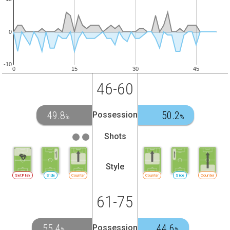
0
-10
0
15
30
45
46-60
49.8
50.2
Possession
%
%
Shots
Style
SetPlay
Side
Counter
Counter
Side
Counter
61-75
55.4
44.6
Possession
%
%