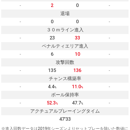
-
2
0
-
退場
-
0
0
-
３０ｍライン進入
-
23
33
-
ペナルティエリア進入
-
6
10
-
攻撃回数
-
135
136
-
チャンス構築率
-
4.4
11.0
-
%
%
ボール保持率
-
52.3
47.7
-
%
%
アクチュアルプレーイングタイム
47'33
※進入回数データは2019年シーズンよりセットプレーを除いた数値に