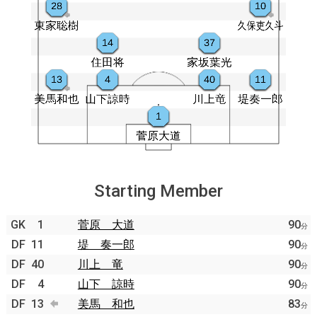
Starting Member
GK
1
菅原 大道
90
分
DF
11
堤 奏一郎
90
分
DF
40
川上 竜
90
分
DF
4
山下 諒時
90
分
DF
13
美馬 和也
83
分