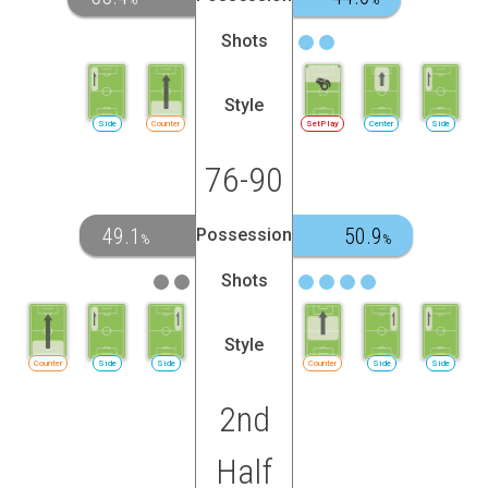
Shots
Style
Side
Counter
SetPlay
Center
Side
76-90
49.1
50.9
Possession
%
%
Shots
Style
Counter
Side
Side
Counter
Side
Side
2nd
Half