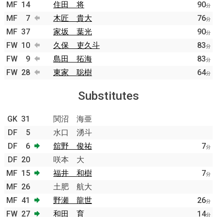
MF
14
住田 将
90
分
MF
7
木匠 貴大
76
分
MF
37
家坂 葉光
90
分
FW
10
久保 吏久斗
83
分
FW
9
島田 拓海
83
分
FW
28
東家 聡樹
64
分
Substitutes
GK
31
関沼 海亜
DF
5
水口 湧斗
DF
6
舘野 俊祐
7
分
DF
20
咲本 大
MF
15
福井 和樹
7
分
MF
26
土肥 航大
MF
41
野瀬 龍世
26
分
FW
27
和田 育
14
分