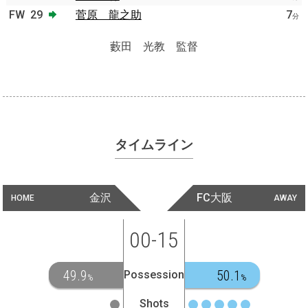
FW
29
菅原 龍之助
7
分
藪田 光教 監督
タイムライン
金沢
FC大阪
HOME
AWAY
00-15
49.9
50.1
Possession
%
%
Shots