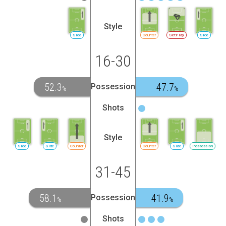
Style
Side
Counter
SetPlay
Side
16-30
52.3
47.7
Possession
%
%
Shots
Style
Side
Side
Counter
Counter
Side
Possession
31-45
58.1
41.9
Possession
%
%
Shots