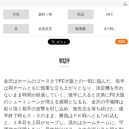
ム
天気
曇時々晴
気温
16℃
芝
全面良芝
観客数
4,135
人
RSS
戦評
金沢はホームのゴースタでFC大阪との一戦に臨んだ。前半
は両チームともに慎重な立ち上がりとなり、決定機を作れ
ないまま時間が経過していく。後半に入ると次第にFC大阪
のシュートシーンが増える展開となるも、金沢の守備陣は
粘り強く相手の攻撃を封じ込め、無失点を保ち続けた。後
半終了時も０－０のまま、勝負はＰＫ戦へともつれ込む
と、１本目を上田がセーブし、流れはホームチームに。守