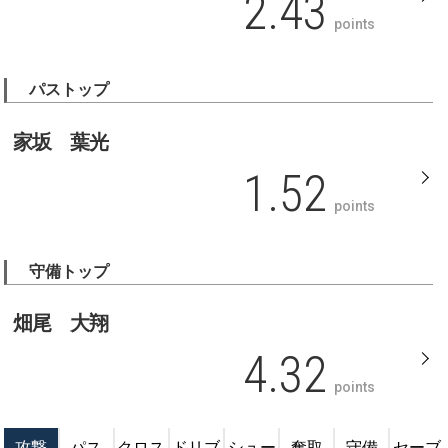
2.43
points
パストップ
家坂 葉光
1.52
points
守備トップ
畑尾 大翔
4.32
points
攻撃
パス
クロス
ドリブ
シュー
奪取
守備
セーブ