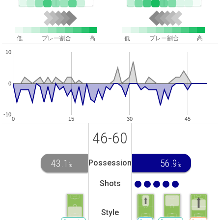
低
プレー割合
高
低
プレー割合
高
10
0
-10
0
15
30
45
46-60
43.1
56.9
Possession
%
%
Shots
Style