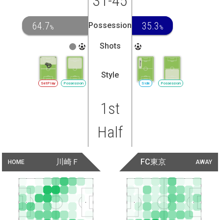
31-45
64.7
35.3
Possession
%
%
Shots
Style
SetPlay
Possession
Side
Possession
1st
Half
川崎Ｆ
FC東京
HOME
AWAY