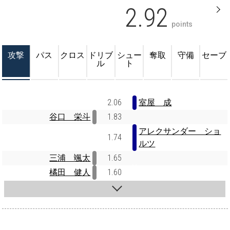
2.92
points
攻撃
パス
クロス
ドリブ
シュー
奪取
守備
セーブ
ル
ト
2.06
室屋 成
谷口 栄斗
1.83
アレクサンダー ショ
1.74
ルツ
三浦 颯太
1.65
橘田 健人
1.60