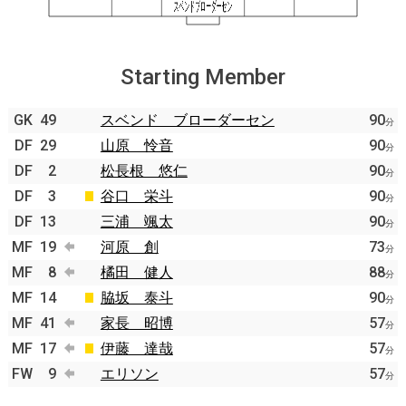
Starting Member
GK
49
スベンド ブローダーセン
90
分
DF
29
山原 怜音
90
分
DF
2
松長根 悠仁
90
分
DF
3
谷口 栄斗
90
分
DF
13
三浦 颯太
90
分
MF
19
河原 創
73
分
MF
8
橘田 健人
88
分
MF
14
脇坂 泰斗
90
分
MF
41
家長 昭博
57
分
MF
17
伊藤 達哉
57
分
FW
9
エリソン
57
分