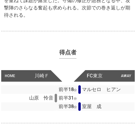
を重ねて課題が露呈した。守備の修正が急務となる中、攻
撃陣のさらなる奮起も求められる。次節での巻き返しが期
待される。
得点者
川崎Ｆ
FC東京
HOME
AWAY
前半18
マルセロ ヒアン
分
山原 怜音
前半31
分
前半38
室屋 成
分