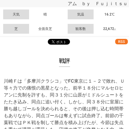
アム ｂｙ Ｆｕｊｉｔｓｕ
天気
晴
気温
16.2℃
芝
全面良芝
観客数
22,672
人
RSS
戦評
川崎Ｆは「多摩川クラシコ」でFC東京に１－２で敗れ、Ｕ
等々力での痛恨の黒星となった。前半１８分にマルセロヒ
アンに先制を許すも、同３１分に山原がミドルシュートを
たたき込み、同点に追い付く。しかし、同３８分に室屋に
勝ち越しゴールを決められると、その後は押し込む時間帯
もありながら、同点ゴールは奪えずに試合終了。前節の千
葉戦ではＰＫ戦を制して勝点を積み上げたが、今節は失点