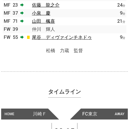
MF
23
佐藤 龍之介
24
分
MF
37
小泉 慶
9
分
MF
71
山田 楓喜
21
分
FW
39
仲川 輝人
FW
55
尾谷 ディヴァインチネドゥ
9
分
松橋 力蔵 監督
タイムライン
川崎Ｆ
FC東京
HOME
AWAY