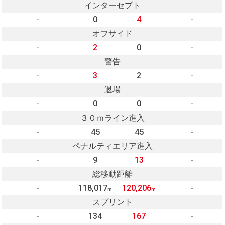
インターセプト
-
0
4
-
オフサイド
-
2
0
-
警告
-
3
2
-
退場
-
0
0
-
３０ｍライン進入
-
45
45
-
ペナルティエリア進入
-
9
13
-
総移動距離
-
118,017
120,206
-
m
m
スプリント
-
134
167
-