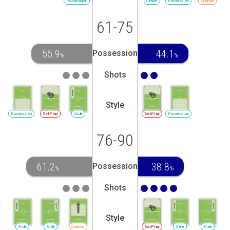
Possession
Center
Possession
Counter
61-75
55.9
44.1
Possession
%
%
Shots
Style
Possession
SetPlay
Side
SetPlay
Possession
76-90
61.2
38.8
Possession
%
%
Shots
Style
Side
Side
Counter
SetPlay
Side
Side