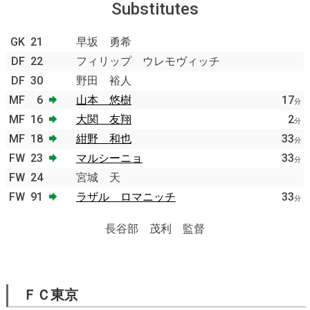
Substitutes
GK
21
早坂 勇希
DF
22
フィリップ ウレモヴィッチ
DF
30
野田 裕人
MF
6
山本 悠樹
17
分
MF
16
大関 友翔
2
分
MF
18
紺野 和也
33
分
FW
23
マルシーニョ
33
分
FW
24
宮城 天
FW
91
ラザル ロマニッチ
33
分
長谷部 茂利 監督
ＦＣ東京