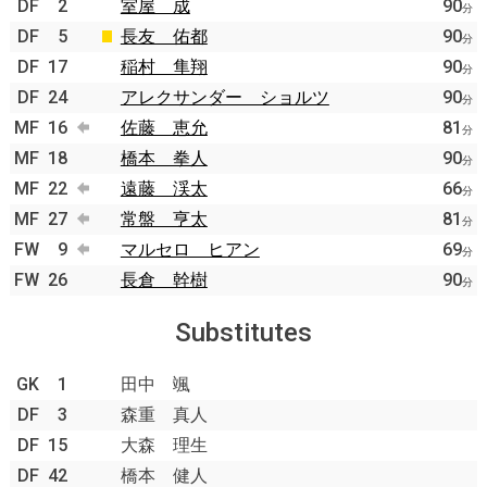
DF
2
室屋 成
90
分
DF
5
長友 佑都
90
分
DF
17
稲村 隼翔
90
分
DF
24
アレクサンダー ショルツ
90
分
MF
16
佐藤 恵允
81
分
MF
18
橋本 拳人
90
分
MF
22
遠藤 渓太
66
分
MF
27
常盤 亨太
81
分
FW
9
マルセロ ヒアン
69
分
FW
26
長倉 幹樹
90
分
Substitutes
GK
1
田中 颯
DF
3
森重 真人
DF
15
大森 理生
DF
42
橋本 健人