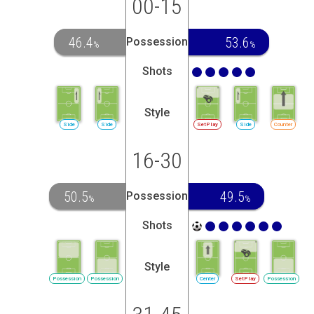
00-15
46.4
53.6
Possession
%
%
Shots
Style
Side
Side
SetPlay
Side
Counter
16-30
50.5
49.5
Possession
%
%
Shots
Style
Possession
Possession
Center
SetPlay
Possession