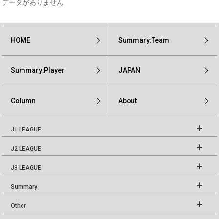
データがありません
HOME
Summary:Team
Summary:Player
JAPAN
Column
About
J1 LEAGUE
J2 LEAGUE
J3 LEAGUE
Summary
Other