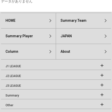
データがありません
HOME
Summary:Team
Summary:Player
JAPAN
Column
About
J1 LEAGUE
J2 LEAGUE
J3 LEAGUE
Summary
Other