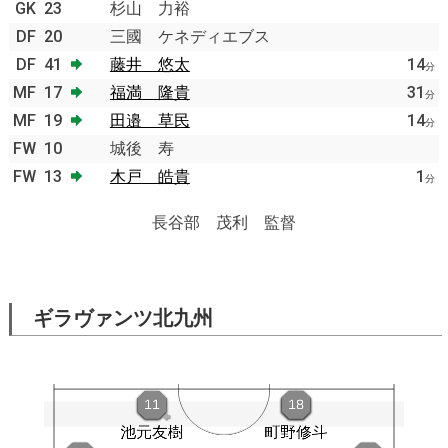
GK
23
杉山 力裕
DF
20
三國 ケネディエブス
DF
41
藤井 悠太
14
分
MF
17
福満 隆貴
31
分
MF
19
田邉 草民
14
分
FW
10
城後 寿
FW
13
木戸 皓貴
1
分
長谷部 茂利 監督
ギラヴァンツ北九州