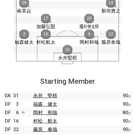
Starting Member
GK
31
永井 堅梧
90
分
DF
3
福森 健太
90
分
DF
6
岡村 和哉
80
分
DF
16
村松 航太
90
分
DF
22
藤原 奏哉
90
分