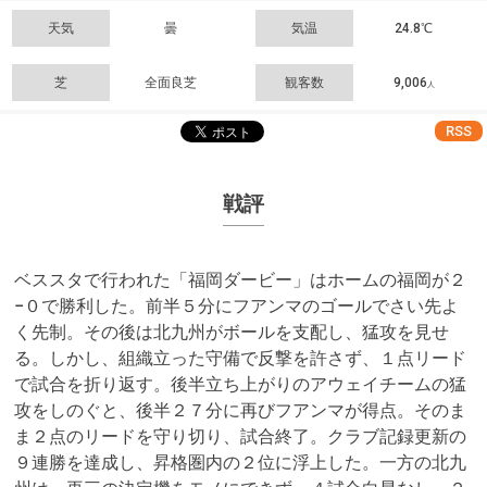
天気
曇
気温
24.8℃
芝
全面良芝
観客数
9,006
人
RSS
戦評
ベススタで行われた「福岡ダービー」はホームの福岡が２
−０で勝利した。前半５分にフアンマのゴールでさい先よ
く先制。その後は北九州がボールを支配し、猛攻を見せ
る。しかし、組織立った守備で反撃を許さず、１点リード
で試合を折り返す。後半立ち上がりのアウェイチームの猛
攻をしのぐと、後半２７分に再びフアンマが得点。そのま
ま２点のリードを守り切り、試合終了。クラブ記録更新の
９連勝を達成し、昇格圏内の２位に浮上した。一方の北九