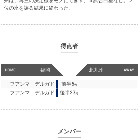
州は、再三の決定機をモノにできず、４試合白星なし。２
位の座を譲る結果に終わった。
得点者
福岡
北九州
HOME
AWAY
フアンマ デルガド
前半5
分
フアンマ デルガド
後半27
分
メンバー