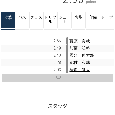
points
攻撃
パス
クロス
ドリブ
シュー
奪取
守備
セーブ
ル
ト
2.66
藤原 奏哉
2.49
加藤 弘堅
2.43
國分 伸太郎
2.28
岡村 和哉
2.03
福森 健太
スタッツ