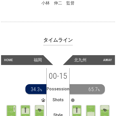
小林 伸二 監督
タイムライン
福岡
北九州
HOME
AWAY
00-15
34.3
65.7
Possession
%
%
Shots
Style