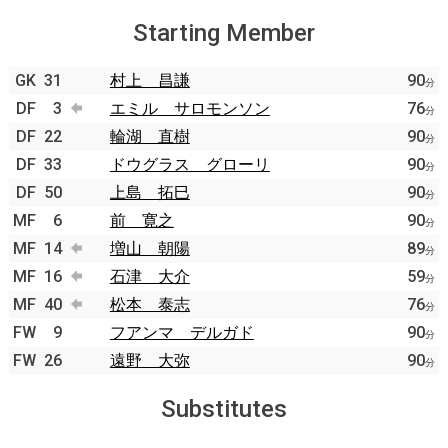
Starting Member
GK
31
村上 昌謙
90
分
DF
3
エミル サロモンソン
76
分
DF
22
輪湖 直樹
90
分
DF
33
ドウグラス グローリ
90
分
DF
50
上島 拓巳
90
分
MF
6
前 寛之
90
分
MF
14
増山 朝陽
89
分
MF
16
石津 大介
59
分
MF
40
松本 泰志
76
分
FW
9
フアンマ デルガド
90
分
FW
26
遠野 大弥
90
分
Substitutes