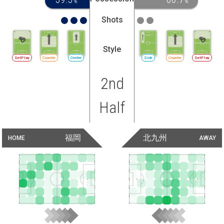
%
%
Shots
Style
SetPlay
Counter
Center
Side
Counter
SetPlay
2nd
Half
福岡
北九州
HOME
AWAY