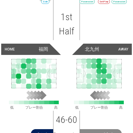
Side
Possession
SetPlay
Possession
1st
Half
福岡
北九州
HOME
AWAY
低
プレー割合
高
低
プレー割合
高
46-60