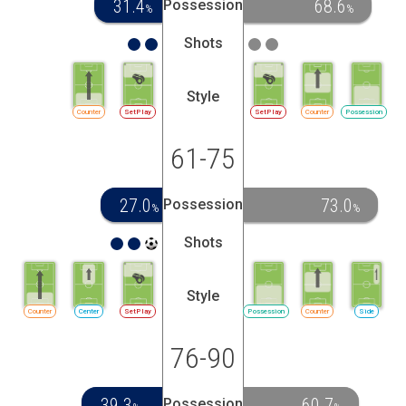
31.4
68.6
Possession
%
%
Shots
Style
Counter
SetPlay
SetPlay
Counter
Possession
61-75
27.0
73.0
Possession
%
%
Shots
Style
Counter
Center
SetPlay
Possession
Counter
Side
76-90
39.3
60.7
Possession