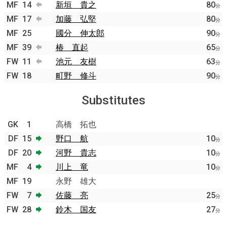
MF
14
新垣 貴之
80
分
MF
17
加藤 弘堅
80
分
MF
25
國分 伸太郎
90
分
MF
39
椿 直起
65
分
FW
11
池元 友樹
63
分
FW
18
町野 修斗
90
分
Substitutes
GK
1
高橋 拓也
DF
15
野口 航
10
分
DF
20
河野 貴志
10
分
MF
4
川上 竜
10
分
MF
19
永野 雄大
FW
7
佐藤 亮
25
分
FW
28
鈴木 国友
27
分