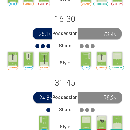
Side
Counter
SetPlay
Counter
Possession
SetPlay
16-30
26.1
73.9
Possession
%
%
Shots
Style
Counter
Center
Counter
Side
Counter
Possession
31-45
24.8
75.2
Possession
%
%
Shots
Style