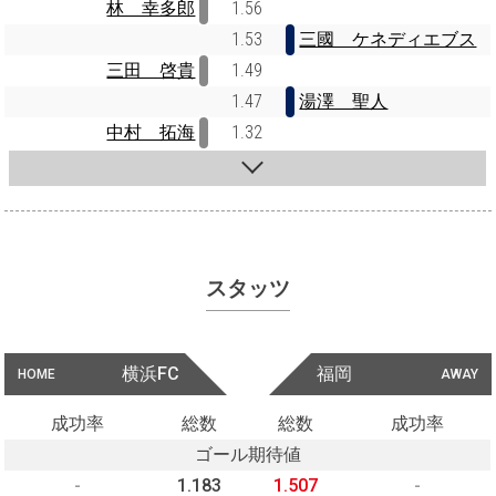
林 幸多郎
1.56
1.53
三國 ケネディエブス
三田 啓貴
1.49
1.47
湯澤 聖人
中村 拓海
1.32
スタッツ
横浜FC
福岡
HOME
AWAY
成功率
総数
総数
成功率
ゴール期待値
-
1.183
1.507
-