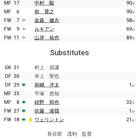
MF
17
中村 駿
90
分
MF
6
前 寛之
90
分
FW
7
金森 健志
58
分
FW
9
ルキアン
69
分
FW
11
山岸 祐也
89
分
Substitutes
GK
31
村上 昌謙
DF
26
井上 聖也
DF
29
前嶋 洋太
1
分
MF
35
平塚 悠知
MF
8
紺野 和也
32
分
FW
27
佐藤 凌我
1
分
FW
18
ウェリントン
21
分
長谷部 茂利 監督