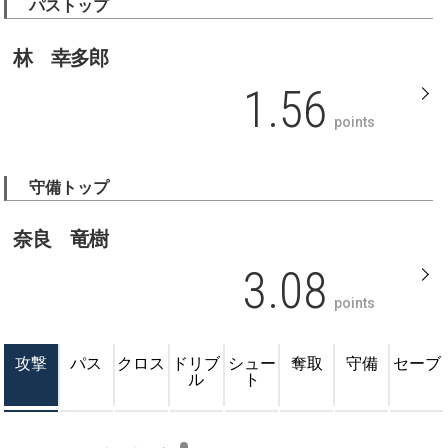
パストップ
林 幸多郎
1.56
points
守備トップ
奈良 竜樹
3.08
points
攻撃
パス
クロス
ドリブ
シュー
奪取
守備
セーブ
ル
ト