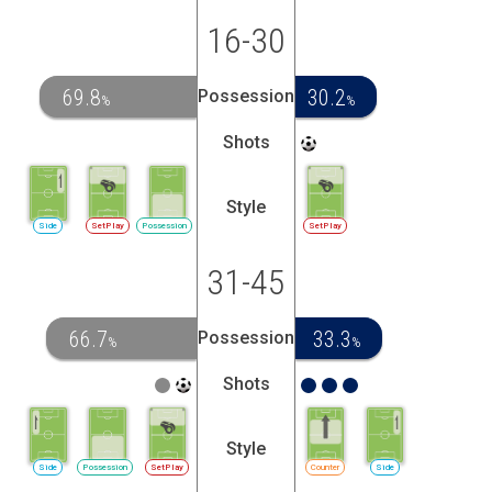
16-30
69.8
30.2
Possession
%
%
Shots
Style
Side
SetPlay
Possession
SetPlay
31-45
66.7
33.3
Possession
%
%
Shots
Style
Side
Possession
SetPlay
Counter
Side