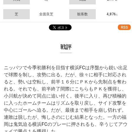
芝
全面良芝
観客数
4,876
人
RSS
戦評
ニッパツで今季初勝利を目指す横浜FCは序盤から鋭い出足
で球際を制し、攻勢に出る。だが、徐々に相手に対応され
ると、勢いは空転し、前半１６分にＰＫから先制点を奪わ
れる。それでも、前半終了間際にこちらもＰＫを獲得し、
小川航が決めて同点に追い付く。後半に入り、再び積極的
に入ったホームチームはリズムを取り戻し、サイド攻撃を
中心にゴールへ迫る。だが、最後まで相手を崩し切れず。
連敗は脱したが、悔しさのにじむ結果となった。一方の福
岡は鬼気迫る横浜FCのプレーに押されるも、辛うじてアウ
ェイで勝点１を獲得した。