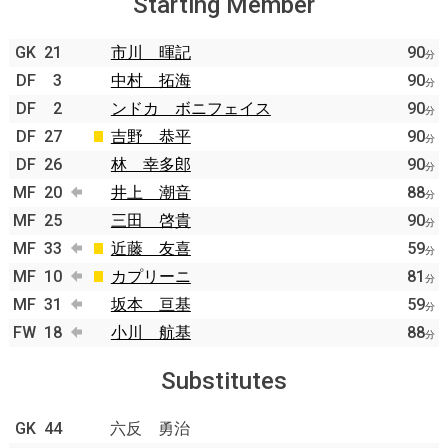
Starting Member
GK
21
市川 暉記
90
分
DF
3
中村 拓海
90
分
DF
2
ンドカ ボニフェイス
90
分
DF
27
吉野 恭平
90
分
DF
26
林 幸多郎
90
分
MF
20
井上 潮音
88
分
MF
25
三田 啓貴
90
分
MF
33
近藤 友喜
59
分
MF
10
カプリーニ
81
分
MF
31
坂本 亘基
59
分
FW
18
小川 航基
88
分
Substitutes
GK
44
六反 勇治