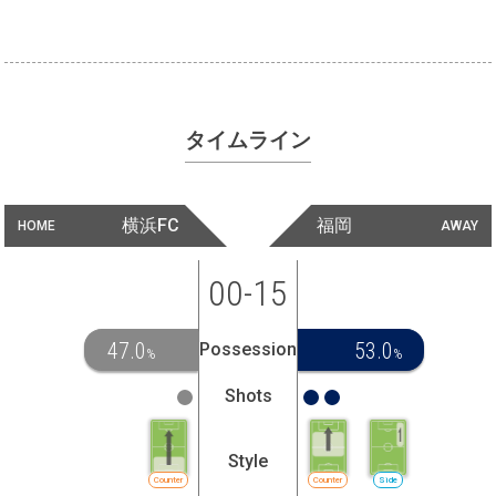
タイムライン
横浜FC
福岡
HOME
AWAY
00-15
47.0
53.0
Possession
%
%
Shots
Style
Counter
Counter
Side