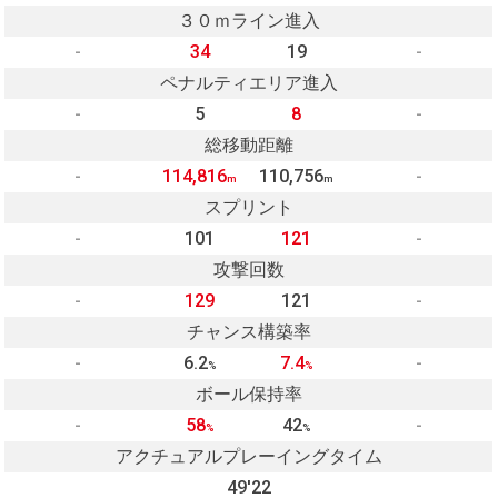
３０ｍライン進入
-
34
19
-
ペナルティエリア進入
-
5
8
-
総移動距離
-
114,816
110,756
-
m
m
スプリント
-
101
121
-
攻撃回数
-
129
121
-
チャンス構築率
-
6.2
7.4
-
%
%
ボール保持率
-
58
42
-
%
%
アクチュアルプレーイングタイム
49'22