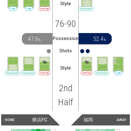
Style
Side
Side
SetPlay
Possession
76-90
47.6
52.4
Possession
%
%
Shots
Style
Possession
Possession
SetPlay
SetPlay
Possession
Side
2nd
Half
横浜FC
福岡
HOME
AWAY