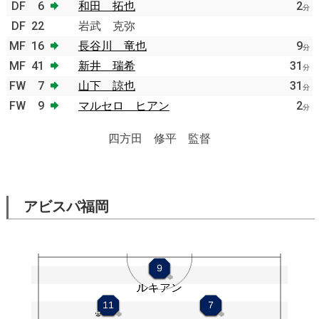
DF
6
和田 拓也
2
分
DF
22
岩武 克弥
MF
16
長谷川 竜也
9
分
MF
41
新井 瑞希
31
分
FW
7
山下 諒也
31
分
FW
9
マルセロ ヒアン
2
分
四方田 修平 監督
アビスパ福岡