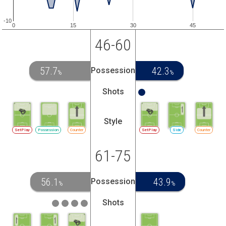
-10
0
15
30
45
46-60
57.7
42.3
Possession
%
%
Shots
Style
SetPlay
Possession
Counter
SetPlay
Side
Counter
61-75
56.1
43.9
Possession
%
%
Shots