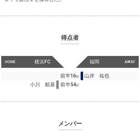
得点者
横浜FC
福岡
HOME
AWAY
前半16
山岸 祐也
分
小川 航基
前半54
分
メンバー