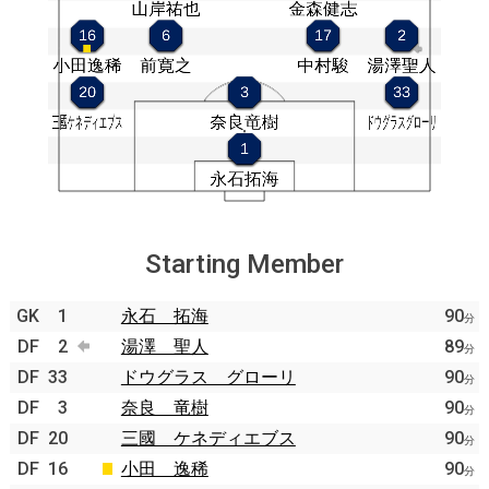
Starting Member
GK
1
永石 拓海
90
分
DF
2
湯澤 聖人
89
分
DF
33
ドウグラス グローリ
90
分
DF
3
奈良 竜樹
90
分
DF
20
三國 ケネディエブス
90
分
DF
16
小田 逸稀
90
分