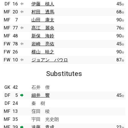
DF
16
伊藤 槙人
45
分
MF
20
村田 透馬
68
分
MF
7
山田 康太
90
分
MF
77
髙江 麗央
76
分
MF
48
新保 海鈴
90
分
FW
78
岩崎 亮佑
45
分
FW
26
横山 暁之
90
分
FW
10
ジョアン パウロ
87
分
Substitutes
GK
42
石井 僚
DF
5
細井 響
45
分
DF
24
秦 樹
MF
13
窪田 稜
MF
35
宇田 光史朗
MF
39
遠藤 貴成
22
分