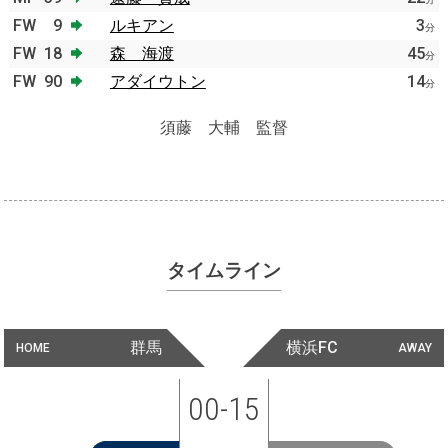
FW
9
ルキアン
3
分
FW
18
森 海渡
45
分
FW
90
アダイウトン
14
分
須藤 大輔 監督
タイムライン
群馬
横浜FC
HOME
AWAY
00-15