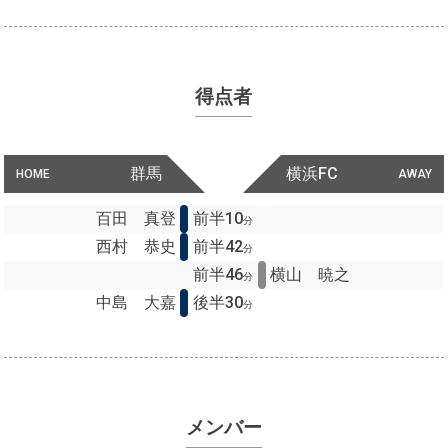
得点者
群馬
横浜FC
HOME
AWAY
百田 真登
前半10
分
西村 恭史
前半42
分
前半46
横山 暁之
分
中島 大嘉
後半30
分
メンバー