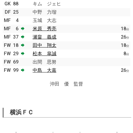
GK
88
キム ジェヒ
DF
25
中野 力瑠
MF
4
玉城 大志
MF
6
米原 秀亮
18
分
MF
37
瀬畠 義成
26
分
FW
18
田中 翔太
18
分
FW
29
松本 皐誠
8
分
FW
69
出間 思努
FW
99
中島 大嘉
26
分
沖田 優 監督
横浜ＦＣ