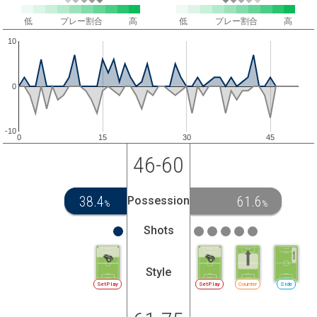
低
プレー割合
高
低
プレー割合
高
10
0
-10
0
15
30
45
46-60
38.4
61.6
Possession
%
%
Shots
Style
SetPlay
SetPlay
Counter
Side