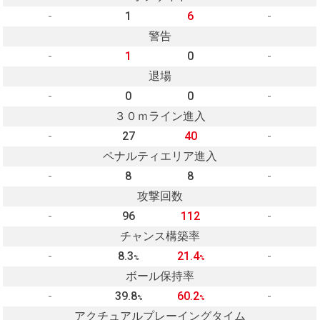
-
1
6
-
警告
-
1
0
-
退場
-
0
0
-
３０ｍライン進入
-
27
40
-
ペナルティエリア進入
-
8
8
-
攻撃回数
-
96
112
-
チャンス構築率
-
8.3
21.4
-
%
%
ボール保持率
-
39.8
60.2
-
%
%
アクチュアルプレーイングタイム