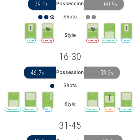
39.1
60.9
Possession
%
%
Shots
Style
Center
SetPlay
SetPlay
Possession
Center
16-30
46.7
53.3
Possession
%
%
Shots
Style
Possession
Possession
Side
Possession
Counter
Possession
31-45