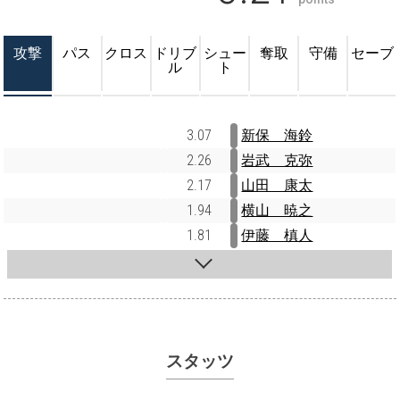
攻撃
パス
クロス
ドリブ
シュー
奪取
守備
セーブ
ル
ト
3.07
新保 海鈴
2.26
岩武 克弥
2.17
山田 康太
1.94
横山 暁之
1.81
伊藤 槙人
スタッツ