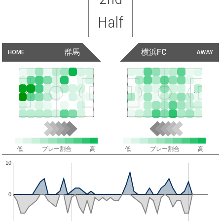
Half
群馬
横浜FC
HOME
AWAY
低
プレー割合
高
低
プレー割合
高
10
0