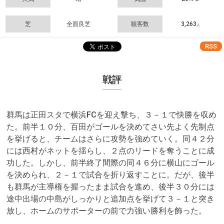
芝
全面良芝
観客数
3,263
人
RSS
戦評
群馬は正田スタで横浜FCを迎え撃ち、３－１で快勝を収め
た。前半１０分、百田がゴールを決めてさい先よく先制点
を挙げると、チームはさらに攻勢を強めていく。同４２分
には西村がネットを揺らし、２点のリードを奪うことに成
功した。しかし、前半終了間際の同４６分に横山にゴール
を決められ、２－１で試合を折り返すことに。だが、後半
も群馬が主導権を握ったまま試合を進め、後半３０分には
途中出場の中島がしっかりと追加点を挙げて３－１と突き
放し、ホームのサポーターの前で力強い勝利を飾った。