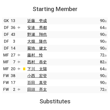
Starting Member
GK
13
近藤 壱成
90
分
DF
36
安達 秀都
64
分
DF
43
野瀬 翔也
90
分
DF
3
大畑 隆也
90
分
DF
14
菊地 健太
90
分
MF
27
藤村 怜
72
分
MF
7
西村 恭史
82
分
MF
20
下川 太陽
64
分
FW
38
小西 宏登
90
分
FW
17
百田 真登
90
分
FW
2
田頭 亮太
72
分
Substitutes