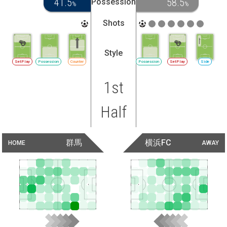
41.5
58.5
Possession
%
%
Shots
Style
SetPlay
Possession
Counter
Possession
SetPlay
Side
1st
Half
群馬
横浜FC
HOME
AWAY