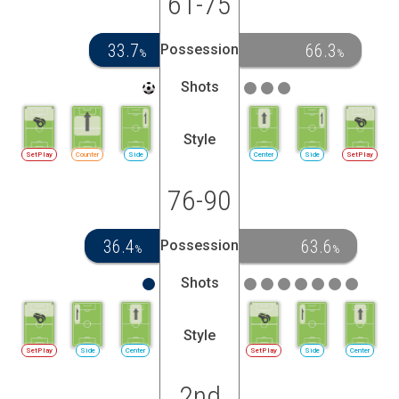
61-75
33.7
66.3
Possession
%
%
Shots
Style
SetPlay
Counter
Side
Center
Side
SetPlay
76-90
36.4
63.6
Possession
%
%
Shots
Style
SetPlay
Side
Center
SetPlay
Side
Center
2nd