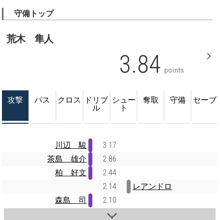
守備トップ
荒木 隼人
3.84
points
攻撃
パス
クロス
ドリブ
シュー
奪取
守備
セーブ
ル
ト
川辺 駿
3.17
茶島 雄介
2.86
柏 好文
2.44
2.14
レアンドロ
森島 司
2.10