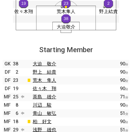
Starting Member
GK
38
大迫 敬介
90
分
DF
2
野上 結貴
90
分
DF
23
荒木 隼人
90
分
DF
19
佐々木 翔
90
分
MF
25
茶島 雄介
71
分
MF
8
川辺 駿
90
分
MF
6
青山 敏弘
51
分
MF
18
柏 好文
90
分
MF
29
浅野 雄也
51
分