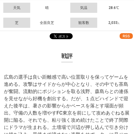
天気
晴
気温
28.6℃
芝
全面良芝
観客数
2,033
人
RSS
戦評
広島の選手は良い距離感で高い位置取りを保ってゲームを
進める。攻撃はサイドからが中心となり、その中でも茶島
が奮闘。流動的にポジションを取る浅野、森島らとの連係
を見せながら好機を創出する。だが、１点ビハインドで迎
えた後半は、暑さの影響からかペースを落とす場面が頻
出。守備の人数を増やすFC東京を前にして攻めあぐねる展
開に陥る。それでも、粘り強く攻め続けたことで終了間際
にドラマが生まれる。土壇場で川辺が押し込んで引き分け