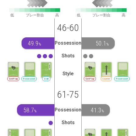
低
プレー割合
高
低
プレー割合
高
46-60
49.9
50.1
Possession
%
%
Shots
Style
SetPlay
Possession
Side
SetPlay
Counter
Possession
61-75
58.7
41.3
Possession
%
%
Shots