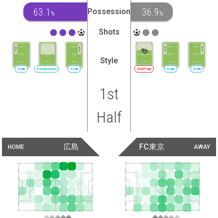
63.1
36.9
Possession
%
%
Shots
Style
Side
Possession
Side
SetPlay
Side
Side
1st
Half
広島
FC東京
HOME
AWAY