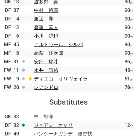
GK
13
波多野 豪
90
分
DF
37
中村 帆高
90
分
DF
4
渡辺 剛
90
分
DF
3
森重 真人
90
分
DF
6
小川 諒也
90
分
MF
45
アルトゥール シルバ
90
分
MF
8
高萩 洋次郎
90
分
MF
31
安部 柊斗
86
分
FW
11
永井 謙佑
45
分
FW
9
ディエゴ オリヴェイラ
61
分
FW
20
レアンドロ
78
分
Substitutes
GK
33
林 彰洋
DF
32
ジョアン オマリ
12
分
DF
49
バングーナガンデ 佳史扶