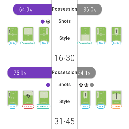
64.0
36.0
Possession
%
%
Shots
Style
Side
Possession
Side
Possession
Side
Center
16-30
75.9
24.1
Possession
%
%
Shots
Style
Side
SetPlay
Possession
Center
Side
Counter
31-45