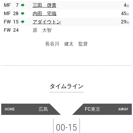
MF
7
三田 啓貴
4
分
MF
28
内田 宅哉
45
分
FW
15
アダイウトン
29
分
FW
24
原 大智
長谷川 健太 監督
タイムライン
広島
FC東京
HOME
AWAY
00-15