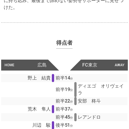
に持ち込み、最後まで諦めない姿勢をサポーターに見せつ
けた。
得点者
広島
FC東京
HOME
AWAY
野上 結貴
前半14
分
ディエゴ オリヴェイ
前半19
分
ラ
前半22
安部 柊斗
分
荒木 隼人
前半37
分
前半45
レアンドロ
分
川辺 駿
後半51
分