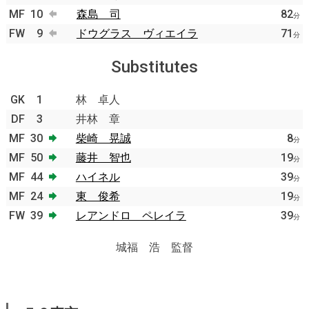
MF
10
森島 司
82
分
FW
9
ドウグラス ヴィエイラ
71
分
Substitutes
GK
1
林 卓人
DF
3
井林 章
MF
30
柴崎 晃誠
8
分
MF
50
藤井 智也
19
分
MF
44
ハイネル
39
分
MF
24
東 俊希
19
分
FW
39
レアンドロ ペレイラ
39
分
城福 浩 監督