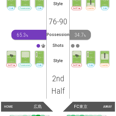
Style
Side
Possession
Side
SetPlay
Counter
Side
76-90
65.3
34.7
Possession
%
%
Shots
Style
SetPlay
Possession
Side
SetPlay
Side
Counter
2nd
Half
広島
FC東京
HOME
AWAY