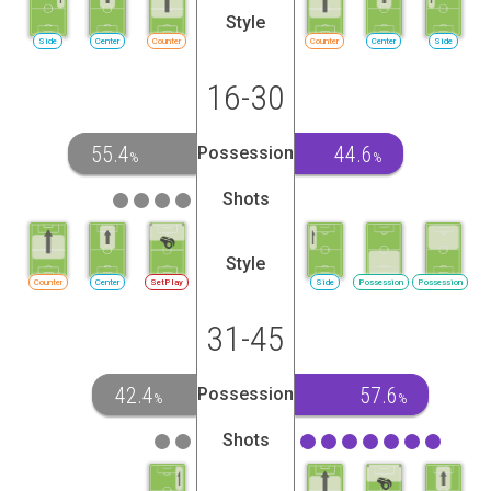
Style
Side
Center
Counter
Counter
Center
Side
16-30
55.4
44.6
Possession
%
%
Shots
Style
Counter
Center
SetPlay
Side
Possession
Possession
31-45
42.4
57.6
Possession
%
%
Shots