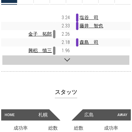
3.24
塩谷 司
2.33
藤井 智也
金子 拓郎
2.26
2.18
森島 司
興梠 慎三
1.96
スタッツ
札幌
広島
HOME
AWAY
成功率
総数
総数
成功率