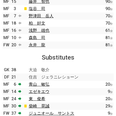
MF
15
藤井 智也
90
分
MF
3
塩谷 司
90
分
MF
7
野津田 岳人
70
分
MF
18
柏 好文
70
分
MF
16
浅野 雄也
61
分
MF
10
森島 司
81
分
FW
20
永井 龍
81
分
Substitutes
GK
38
大迫 敬介
DF
21
住吉 ジェラニレショーン
MF
6
青山 敏弘
20
分
MF
14
エゼキエウ
9
分
MF
24
東 俊希
20
分
MF
30
柴崎 晃誠
29
分
FW
37
ジュニオール サントス
9
分