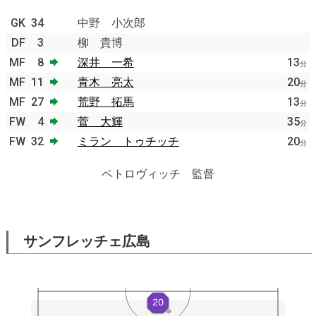
GK
34
中野 小次郎
DF
3
柳 貴博
MF
8
深井 一希
13
分
MF
11
青木 亮太
20
分
MF
27
荒野 拓馬
13
分
FW
4
菅 大輝
35
分
FW
32
ミラン トゥチッチ
20
分
ペトロヴィッチ 監督
サンフレッチェ広島