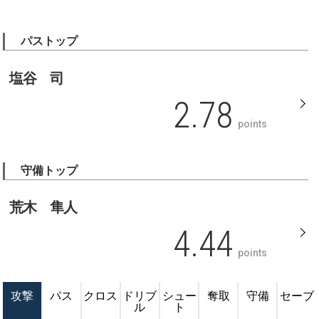
パストップ
塩谷 司
2.78
points
守備トップ
荒木 隼人
4.44
points
攻撃
パス
クロス
ドリブ
シュー
奪取
守備
セーブ
ル
ト