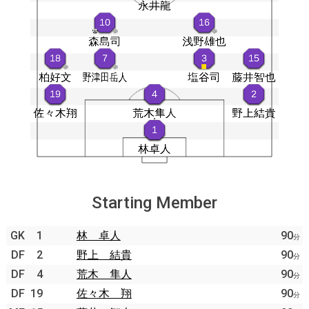
Starting Member
GK
1
林 卓人
90
分
DF
2
野上 結貴
90
分
DF
4
荒木 隼人
90
分
DF
19
佐々木 翔
90
分