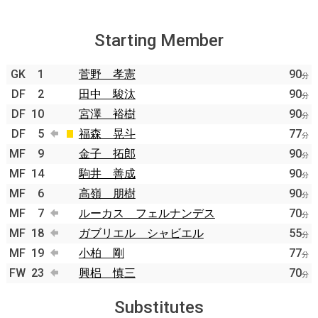
Starting Member
GK
1
菅野 孝憲
90
分
DF
2
田中 駿汰
90
分
DF
10
宮澤 裕樹
90
分
DF
5
福森 晃斗
77
分
MF
9
金子 拓郎
90
分
MF
14
駒井 善成
90
分
MF
6
高嶺 朋樹
90
分
MF
7
ルーカス フェルナンデス
70
分
MF
18
ガブリエル シャビエル
55
分
MF
19
小柏 剛
77
分
FW
23
興梠 慎三
70
分
Substitutes