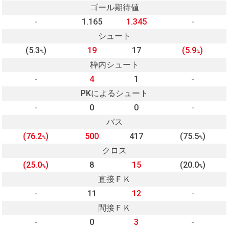
ゴール期待値
-
1.165
1.345
-
シュート
(5.3
)
19
17
(5.9
)
%
%
枠内シュート
-
4
1
-
PKによるシュート
-
0
0
-
パス
(76.2
)
500
417
(75.5
)
%
%
クロス
(25.0
)
8
15
(20.0
)
%
%
直接ＦＫ
-
11
12
-
間接ＦＫ
-
0
3
-