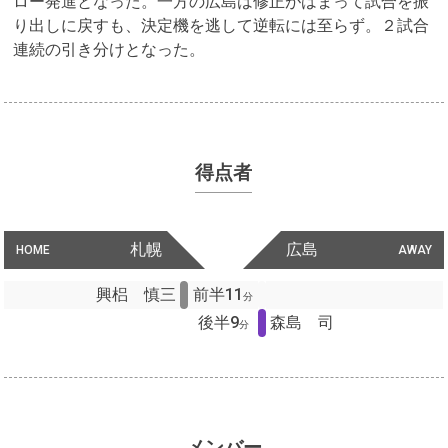
ロー発進となった。一方の広島は修正がはまって試合を振
り出しに戻すも、決定機を逃して逆転には至らず。２試合
連続の引き分けとなった。
得点者
札幌
広島
HOME
AWAY
興梠 慎三
前半11
分
後半9
森島 司
分
メンバー