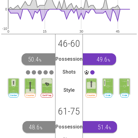
0
-10
0
15
30
45
46-60
50.4
49.6
Possession
%
%
Shots
Style
Center
Counter
SetPlay
Counter
Side
Side
61-75
48.6
51.4
Possession
%
%