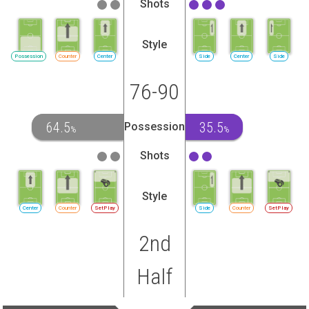
Shots
Style
Possession
Counter
Center
Side
Center
Side
76-90
64.5
35.5
Possession
%
%
Shots
Style
Center
Counter
SetPlay
Side
Counter
SetPlay
2nd
Half