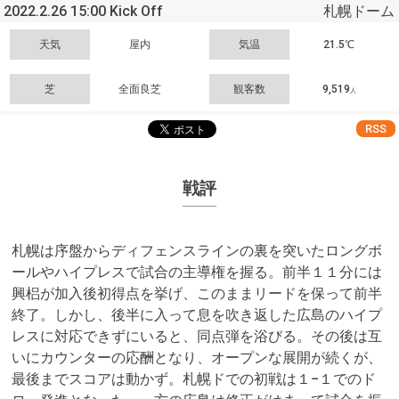
2022.2.26 15:00 Kick Off
札幌ドーム
天気
屋内
気温
21.5℃
芝
全面良芝
観客数
9,519
人
RSS
戦評
札幌は序盤からディフェンスラインの裏を突いたロングボ
ールやハイプレスで試合の主導権を握る。前半１１分には
興梠が加入後初得点を挙げ、このままリードを保って前半
終了。しかし、後半に入って息を吹き返した広島のハイプ
レスに対応できずにいると、同点弾を浴びる。その後は互
いにカウンターの応酬となり、オープンな展開が続くが、
最後までスコアは動かず。札幌ドでの初戦は１−１でのド