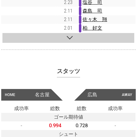
2.23
塩谷 司
2.11
森島 司
2.11
佐々木 翔
2.01
柏 好文
スタッツ
名古屋
広島
HOME
AWAY
成功率
総数
総数
成功率
ゴール期待値
-
0.994
0.728
-
シュート