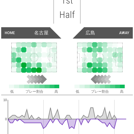
1st
Half
名古屋
広島
HOME
AWAY
低
プレー割合
高
低
プレー割合
高
10
0