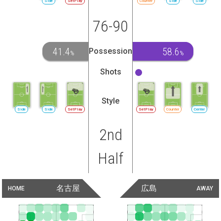
Side
SetPlay
Counter
Side
Side
76-90
41.4
58.6
Possession
%
%
Shots
Style
Side
Side
SetPlay
SetPlay
Counter
Center
2nd
Half
名古屋
広島
HOME
AWAY