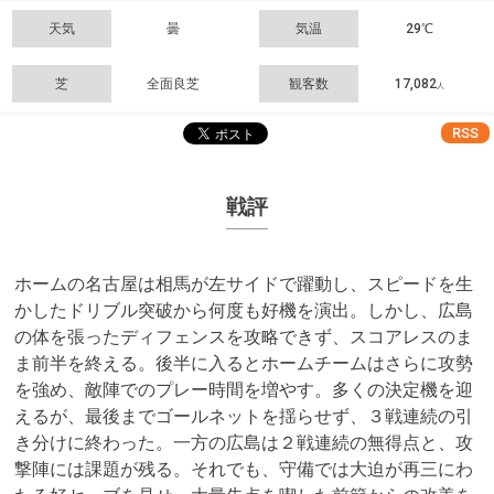
天気
曇
気温
29℃
芝
全面良芝
観客数
17,082
人
RSS
戦評
ホームの名古屋は相馬が左サイドで躍動し、スピードを生
かしたドリブル突破から何度も好機を演出。しかし、広島
の体を張ったディフェンスを攻略できず、スコアレスのま
ま前半を終える。後半に入るとホームチームはさらに攻勢
を強め、敵陣でのプレー時間を増やす。多くの決定機を迎
えるが、最後までゴールネットを揺らせず、３戦連続の引
き分けに終わった。一方の広島は２戦連続の無得点と、攻
撃陣には課題が残る。それでも、守備では大迫が再三にわ