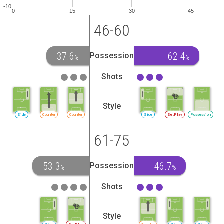
-10
0
15
30
45
46-60
37.6
62.4
Possession
%
%
Shots
Style
Side
Counter
Counter
Side
SetPlay
Possession
61-75
53.3
46.7
Possession
%
%
Shots
Style