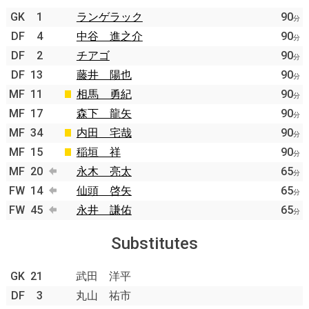
GK
1
ランゲラック
90
分
DF
4
中谷 進之介
90
分
DF
2
チアゴ
90
分
DF
13
藤井 陽也
90
分
MF
11
相馬 勇紀
90
分
MF
17
森下 龍矢
90
分
MF
34
内田 宅哉
90
分
MF
15
稲垣 祥
90
分
MF
20
永木 亮太
65
分
FW
14
仙頭 啓矢
65
分
FW
45
永井 謙佑
65
分
Substitutes
GK
21
武田 洋平
DF
3
丸山 祐市