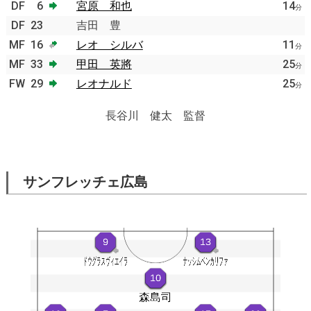
DF
6
宮原 和也
14
分
DF
23
吉田 豊
MF
16
レオ シルバ
11
分
MF
33
甲田 英將
25
分
FW
29
レオナルド
25
分
長谷川 健太 監督
サンフレッチェ広島