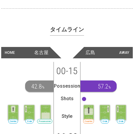
タイムライン
名古屋
広島
HOME
AWAY
00-15
42.8
57.2
Possession
%
%
Shots
Style
Center
Side
Possession
Counter
Side
Side