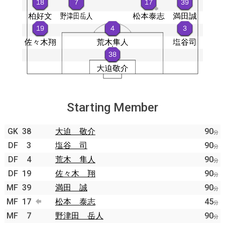
Starting Member
GK
38
大迫 敬介
90
分
DF
3
塩谷 司
90
分
DF
4
荒木 隼人
90
分
DF
19
佐々木 翔
90
分
MF
39
満田 誠
90
分
MF
17
松本 泰志
45
分
MF
7
野津田 岳人
90
分