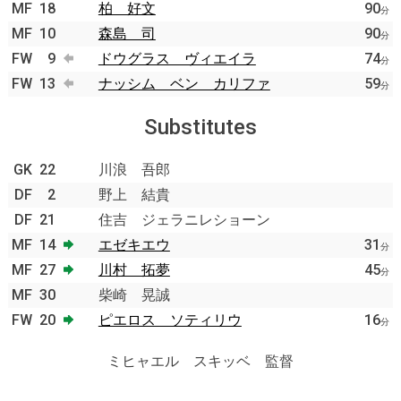
MF
18
柏 好文
90
分
MF
10
森島 司
90
分
FW
9
ドウグラス ヴィエイラ
74
分
FW
13
ナッシム ベン カリファ
59
分
Substitutes
GK
22
川浪 吾郎
DF
2
野上 結貴
DF
21
住吉 ジェラニレショーン
MF
14
エゼキエウ
31
分
MF
27
川村 拓夢
45
分
MF
30
柴崎 晃誠
FW
20
ピエロス ソティリウ
16
分
ミヒャエル スキッベ 監督