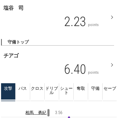
塩谷 司
2.23
points
守備トップ
チアゴ
6.40
points
攻撃
パス
クロス
ドリブ
シュー
奪取
守備
セーブ
ル
ト
相馬 勇紀
3.56