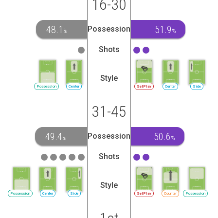
16-30
48.1
51.9
Possession
%
%
Shots
Style
Possession
Center
SetPlay
Center
Side
31-45
49.4
50.6
Possession
%
%
Shots
Style
Possession
Center
Side
SetPlay
Counter
Possession