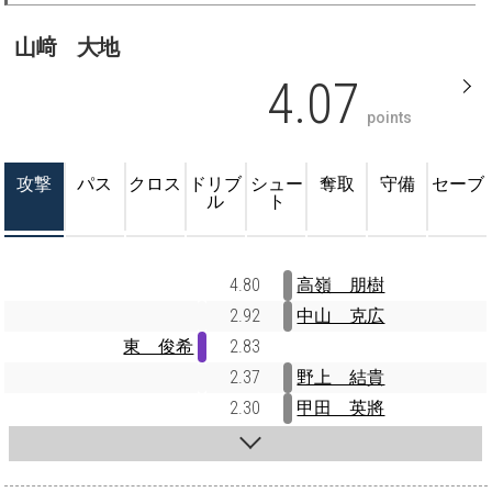
山﨑 大地
4.07
points
攻撃
パス
クロス
ドリブ
シュー
奪取
守備
セーブ
ル
ト
4.80
高嶺 朋樹
2.92
中山 克広
東 俊希
2.83
2.37
野上 結貴
2.30
甲田 英將