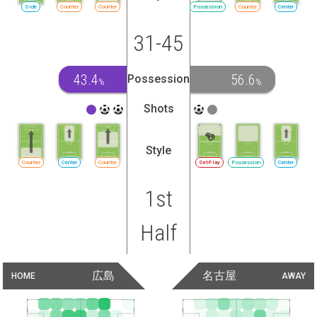
Side
Counter
Counter
Possession
Counter
Center
31-45
43.4
56.6
Possession
%
%
Shots
Style
Counter
Center
Counter
SetPlay
Possession
Center
1st
Half
広島
名古屋
HOME
AWAY