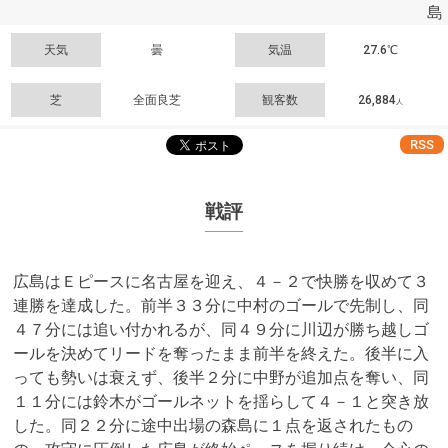
島
天気
曇
気温
27.6℃
芝
全面良芝
観客数
26,884
人
RSS
戦評
広島はＥピースに名古屋を迎え、４－２で快勝を収めて３
連勝を達成した。前半３３分に中村のゴールで先制し、同
４７分には追い付かれるが、同４９分に川辺が勝ち越しゴ
ールを決めてリードを奪ったまま前半を終えた。後半に入
っても勢いは衰えず、後半２分に中野が追加点を奪い、同
１１分には鈴木がゴールネットを揺らして４－１と突き放
した。同２２分に途中出場の森島に１点を返されたもの