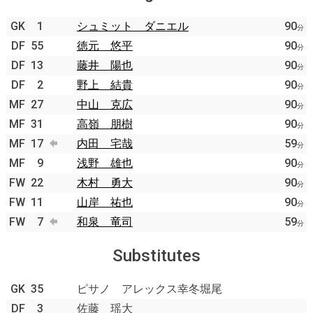
GK
1
シュミット ダニエル
90
分
DF
55
徳元 悠平
90
分
DF
13
藤井 陽也
90
分
DF
2
野上 結貴
90
分
MF
27
中山 克広
90
分
MF
31
高嶺 朋樹
90
分
MF
17
内田 宅哉
59
分
MF
9
浅野 雄也
90
分
FW
22
木村 勇大
90
分
FW
11
山岸 祐也
90
分
FW
7
和泉 竜司
59
分
Substitutes
GK
35
ピサノ アレックス幸冬堀尾
DF
3
佐藤 瑶大