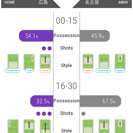
広島
名古屋
HOME
AWAY
00-15
54.1
45.9
Possession
%
%
Shots
Style
Possession
Side
Counter
Counter
Possession
Center
16-30
32.5
67.5
Possession
%
%
Shots
Style