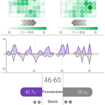
低
プレー割合
高
低
プレー割合
高
10
0
-10
0
15
30
45
46-60
40.7
59.3
Possession
%
%
Shots