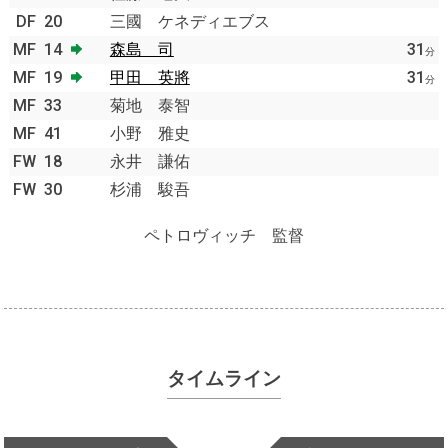
DF
20
三國 ケネディエブス
MF
14
森島 司
31
分
MF
19
甲田 英將
31
分
MF
33
菊地 泰智
MF
41
小野 雅史
FW
18
永井 謙佑
FW
30
杉浦 駿吾
ペトロヴィッチ 監督
タイムライン