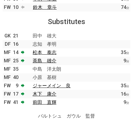
FW
10
鈴木 章斗
74
分
Substitutes
GK
21
田中 雄大
DF
16
志知 孝明
MF
14
松本 泰志
35
分
MF
25
茶島 雄介
9
分
MF
35
中島 洋太朗
MF
40
小原 基樹
FW
9
ジャーメイン 良
35
分
FW
17
木下 康介
16
分
FW
41
前田 直輝
9
分
バルトシュ ガウル 監督