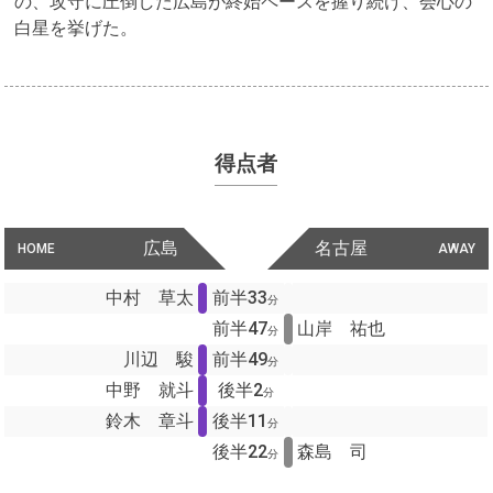
の、攻守に圧倒した広島が終始ペースを握り続け、会心の
白星を挙げた。
得点者
広島
名古屋
HOME
AWAY
中村 草太
前半33
分
前半47
山岸 祐也
分
川辺 駿
前半49
分
中野 就斗
後半2
分
鈴木 章斗
後半11
分
後半22
森島 司
分