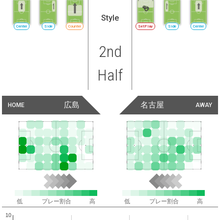
Style
Center
Side
Counter
SetPlay
Side
Center
2nd
Half
広島
名古屋
HOME
AWAY
低
プレー割合
高
低
プレー割合
高
10