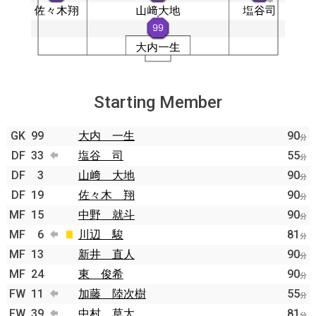
Starting Member
GK
99
大内 一生
90
分
DF
33
塩谷 司
55
分
DF
3
山﨑 大地
90
分
DF
19
佐々木 翔
90
分
MF
15
中野 就斗
90
分
MF
6
川辺 駿
81
分
MF
13
新井 直人
90
分
MF
24
東 俊希
90
分
FW
11
加藤 陸次樹
55
分
FW
39
中村 草太
81
分