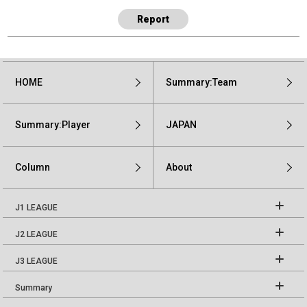
Report
HOME
Summary:Team
Summary:Player
JAPAN
Column
About
J1 LEAGUE
J2 LEAGUE
J3 LEAGUE
Summary