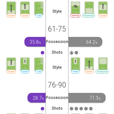
Style
Counter
Counter
Side
SetPlay
Possession
Counter
61-75
35.8
64.2
Possession
%
%
Shots
Style
Counter
Center
Side
Center
Counter
Possession
76-90
28.7
71.3
Possession
%
%
Shots