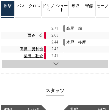
攻撃
パス
クロス
ドリブ
シュー
奪取
守備
セーブ
ル
ト
2.71
髙尾 瑠
西谷 亮
2.63
2.44
木戸 柊摩
高橋 勇利也
2.42
柴田 壮介
2.41
スタッツ
いわき
札幌
HOME
AWAY