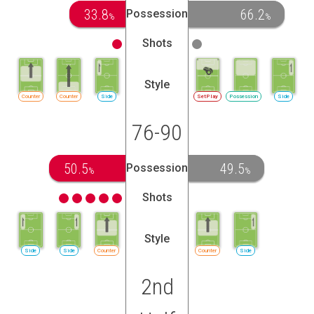
33.8
66.2
Possession
%
%
Shots
Style
Counter
Counter
Side
SetPlay
Possession
Side
76-90
50.5
49.5
Possession
%
%
Shots
Style
Side
Side
Counter
Counter
Side
2nd