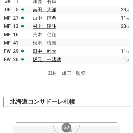
GK
1
加藤 有輝
DF
5
桒田 大誠
23
分
MF
27
山中 惇希
11
分
MF
13
村上 陽斗
23
分
MF
16
荒木 仁翔
MF
41
松本 琉雅
FW
29
田中 幹大
11
分
FW
26
坂元 一渚璃
1
分
田村 雄三 監督
北海道コンサドーレ札幌