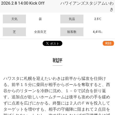
2026.2.8 14:00 Kick Off
ハワイアンズスタジアムいわ
き
天気
曇
気温
2.5℃
芝
全面良芝
観客数
4,415
人
RSS
戦評
ハワスタに札幌を迎えたいわきは前半から猛攻を仕掛け
る。前半１５分に柴田が相手からボールを奪取すると、西
谷からのリターンを冷静に沈め、１－０で試合を折り返
す。追加点が欲しいホームチームは後半も攻めの手を緩め
ずに点差を広げにかかる。終盤には２人のＦＷを投入して
ターゲットを増やすも、相手の守備陣に阻まれて２点目を