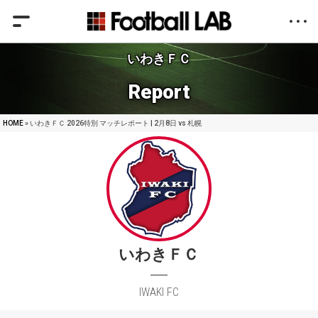
いわきＦＣ
Report
HOME
» いわきＦＣ 2026特別 マッチレポート | 2月8日 vs 札幌
いわきＦＣ
IWAKI FC