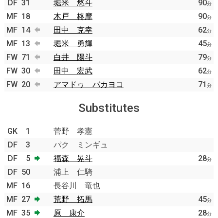
DF
31
堀米 悠斗
90
分
MF
18
木戸 柊摩
90
分
MF
14
田中 克幸
62
分
MF
13
堀米 勇輝
45
分
FW
71
白井 陽斗
79
分
FW
30
田中 宏武
62
分
FW
20
アマドゥ バカヨコ
71
分
Substitutes
GK
1
菅野 孝憲
DF
3
パク ミンギュ
DF
5
福森 晃斗
28
分
DF
50
浦上 仁騎
MF
16
長谷川 竜也
MF
27
荒野 拓馬
45
分
MF
35
原 康介
28
分