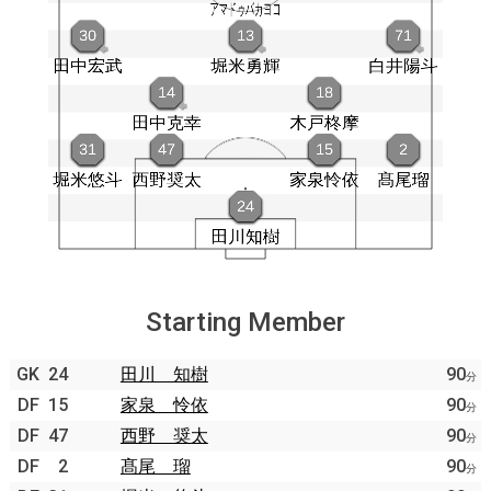
Starting Member
GK
24
田川 知樹
90
分
DF
15
家泉 怜依
90
分
DF
47
西野 奨太
90
分
DF
2
髙尾 瑠
90
分