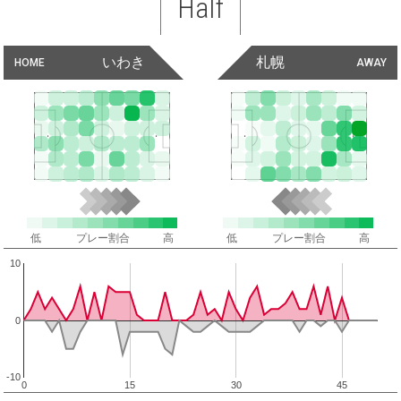
Half
いわき
札幌
HOME
AWAY
低
プレー割合
高
低
プレー割合
高
10
0
-10
0
15
30
45