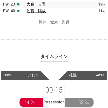
FW
23
大森 真吾
19
分
FW
40
佐藤 陽成
11
分
川井 健太 監督
タイムライン
いわき
札幌
HOME
AWAY
00-15
44.2
55.8
Possession
%
%