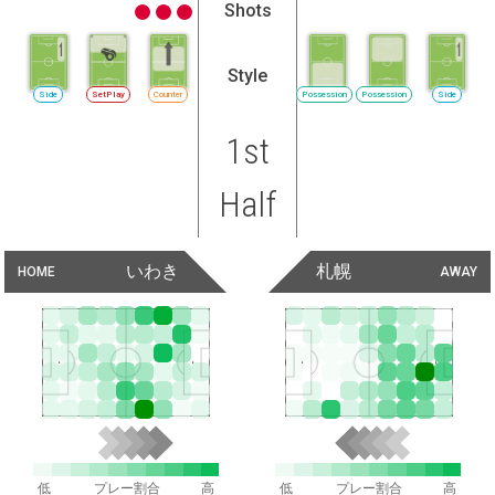
Shots
Style
Side
SetPlay
Counter
Possession
Possession
Side
1st
Half
いわき
札幌
HOME
AWAY
低
プレー割合
高
低
プレー割合
高