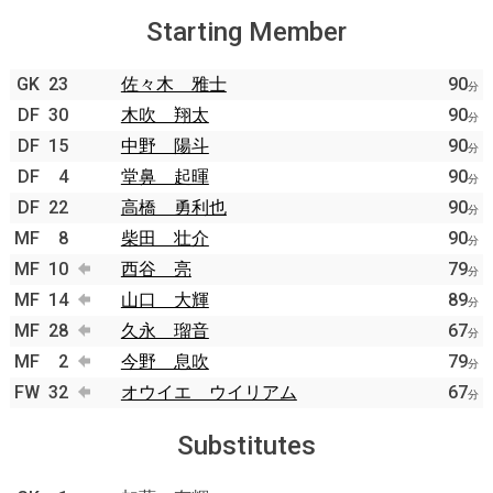
Starting Member
GK
23
佐々木 雅士
90
分
DF
30
木吹 翔太
90
分
DF
15
中野 陽斗
90
分
DF
4
堂鼻 起暉
90
分
DF
22
高橋 勇利也
90
分
MF
8
柴田 壮介
90
分
MF
10
西谷 亮
79
分
MF
14
山口 大輝
89
分
MF
28
久永 瑠音
67
分
MF
2
今野 息吹
79
分
FW
32
オウイエ ウイリアム
67
分
Substitutes