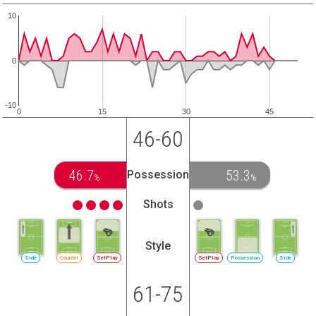
10
0
-10
0
15
30
45
46-60
46.7
53.3
Possession
%
%
Shots
Style
Side
Counter
SetPlay
SetPlay
Possession
Side
61-75