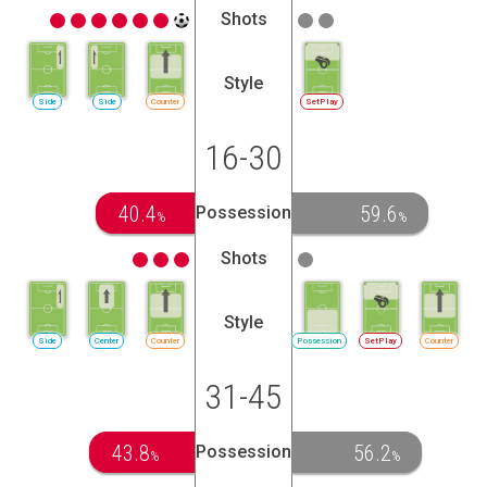
Shots
Style
Side
Side
Counter
SetPlay
16-30
40.4
59.6
Possession
%
%
Shots
Style
Side
Center
Counter
Possession
SetPlay
Counter
31-45
43.8
56.2
Possession
%
%