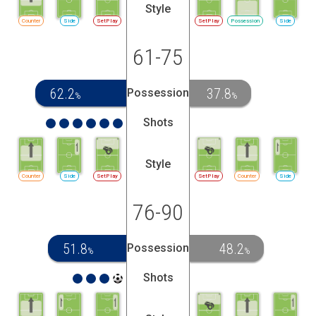
Style
Counter
Side
SetPlay
SetPlay
Possession
Side
61-75
62.2
37.8
Possession
%
%
Shots
Style
Counter
Side
SetPlay
SetPlay
Counter
Side
76-90
51.8
48.2
Possession
%
%
Shots