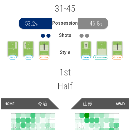
31-45
53.2
46.8
Possession
%
%
Shots
Style
Side
Side
Counter
Center
Possession
Counter
1st
Half
今治
山形
HOME
AWAY