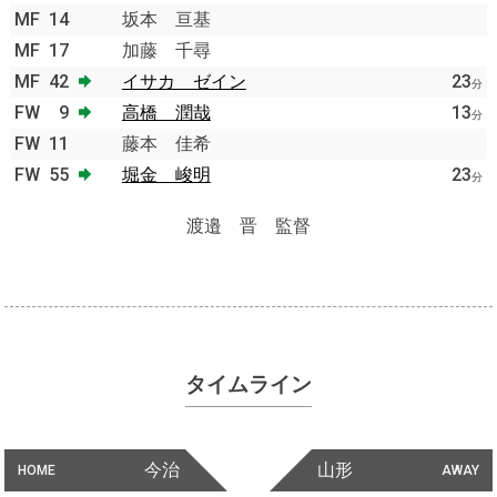
MF
14
坂本 亘基
MF
17
加藤 千尋
MF
42
イサカ ゼイン
23
分
FW
9
高橋 潤哉
13
分
FW
11
藤本 佳希
FW
55
堀金 峻明
23
分
渡邉 晋 監督
タイムライン
今治
山形
HOME
AWAY