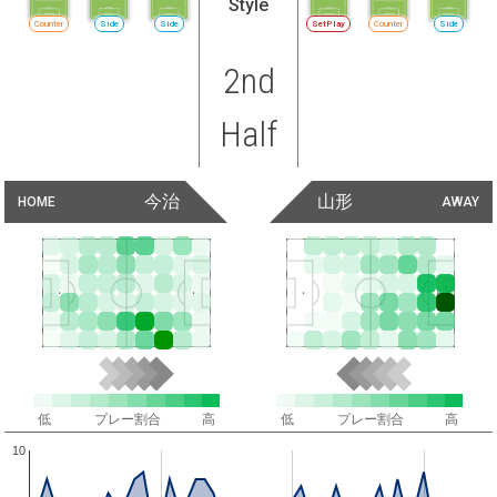
Style
Counter
Side
Side
SetPlay
Counter
Side
2nd
Half
今治
山形
HOME
AWAY
低
プレー割合
高
低
プレー割合
高
10