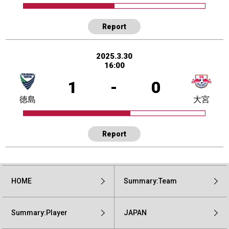
Report
2025.3.30
16:00
1
-
0
徳島
大宮
Report
HOME
Summary:Team
Summary:Player
JAPAN