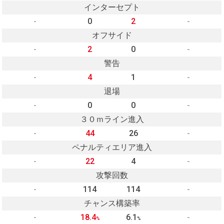
インターセプト
-
0
2
-
オフサイド
-
2
0
-
警告
-
4
1
-
退場
-
0
0
-
３０ｍライン進入
-
44
26
-
ペナルティエリア進入
-
22
4
-
攻撃回数
-
114
114
-
チャンス構築率
-
18.4
6.1
-
%
%