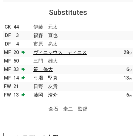
Substitutes
GK
44
伊藤 元太
DF
3
福森 直也
DF
4
市原 亮太
MF
20
ヴィニシウス ディニス
28
分
MF
50
三門 雄大
MF
33
笹 修大
6
分
MF
14
弓場 堅真
13
分
FW
21
日野 友貴
FW
13
藤岡 浩介
6
分
倉石 圭二 監督