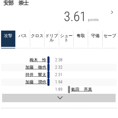
安部 崇士
3.61
points
攻撃
パス
クロス
ドリブ
シュー
奪取
守備
セーブ
ル
ト
梅木 怜
2.38
加藤 徹也
2.32
持井 響太
2.31
加藤 潤也
1.94
1.89
氣田 亮真