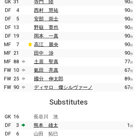
GK
31
寺門 陸
90
分
DF
4
西村 慧祐
90
分
DF
5
安部 崇士
90
分
DF
13
野嶽 寛也
90
分
DF
19
岡本 一真
90
分
MF
7
高江 麗央
90
分
MF
21
田中 渉
90
分
MF
88
土居 聖真
77
分
FW
10
氣田 亮真
67
分
FW
25
國分 伸太郎
89
分
FW
90
ディサロ 燦シルヴァーノ
67
分
Substitutes
GK
16
長谷川 洸
DF
3
熊本 雄太
1
分
DF
6
山田 拓巳