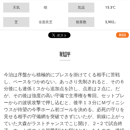
天気
晴
気温
15.3℃
芝
全面良芝
観客数
3,902
人
RSS
戦評
今治は序盤から積極的にプレスを掛けてくる相手に苦戦
し、ペースをつかめない。あっさり先制されると、その６
分後にも連係ミスから追加点を許し、点差は２点に。だ
が、その後は強度の高い守備で主導権を奪回。セットプレ
ーからの波状攻撃で押し込むと、後半１３分にＭヴィニシ
ウスが待望の今季ホーム初ゴールを決める。必死の守りを
見せる相手の守備網を突破できずにいたが、前線に上がっ
ていた大森がラストチャンスでこじ開け、２−２で試合終