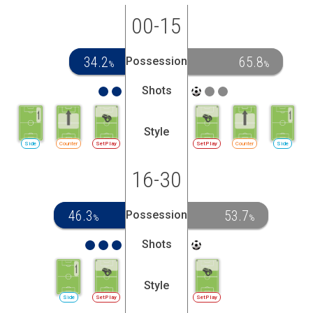
00-15
34.2
65.8
Possession
%
%
Shots
Style
Side
Counter
SetPlay
SetPlay
Counter
Side
16-30
46.3
53.7
Possession
%
%
Shots
Style
Side
SetPlay
SetPlay