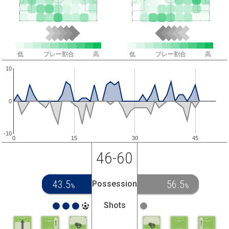
低
プレー割合
高
低
プレー割合
高
10
0
-10
0
15
30
45
46-60
43.5
56.5
Possession
%
%
Shots