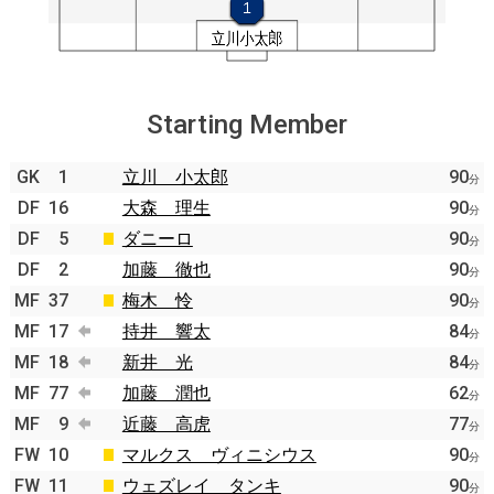
Starting Member
GK
1
立川 小太郎
90
分
DF
16
大森 理生
90
分
DF
5
ダニーロ
90
分
DF
2
加藤 徹也
90
分
MF
37
梅木 怜
90
分
MF
17
持井 響太
84
分
MF
18
新井 光
84
分
MF
77
加藤 潤也
62
分
MF
9
近藤 高虎
77
分
FW
10
マルクス ヴィニシウス
90
分
FW
11
ウェズレイ タンキ
90
分