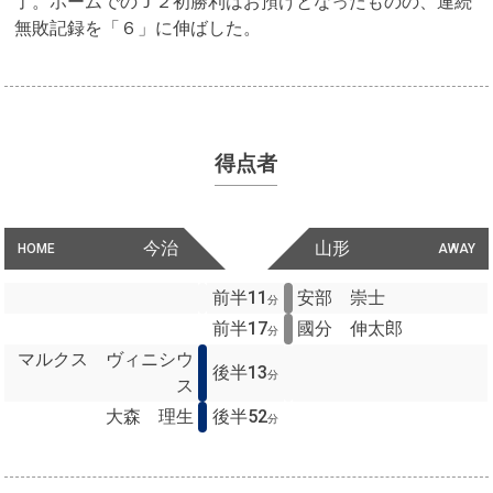
了。ホームでのＪ２初勝利はお預けとなったものの、連続
無敗記録を「６」に伸ばした。
得点者
今治
山形
HOME
AWAY
前半11
安部 崇士
分
前半17
國分 伸太郎
分
マルクス ヴィニシウ
後半13
分
ス
大森 理生
後半52
分