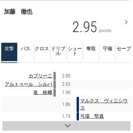
加藤 徹也
2.95
points
攻撃
パス
クロス
ドリブ
シュー
奪取
守備
セーブ
ル
ト
カプリーニ
2.80
アルトゥール シルバ
2.65
泉 柊椰
1.96
マルクス ヴィニシウ
1.86
ス
1.74
弓場 堅真