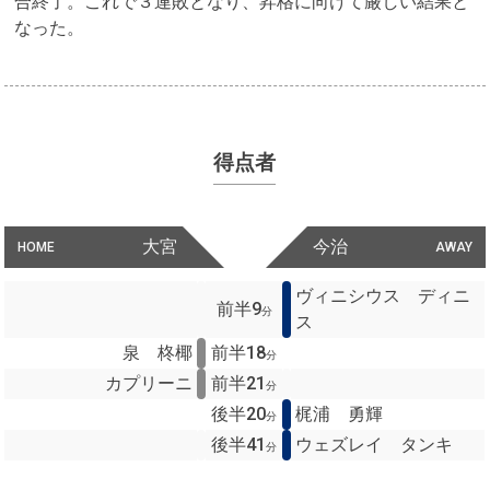
合終了。これで３連敗となり、昇格に向けて厳しい結果と
なった。
得点者
大宮
今治
HOME
AWAY
ヴィニシウス ディニ
前半9
分
ス
泉 柊椰
前半18
分
カプリーニ
前半21
分
後半20
梶浦 勇輝
分
後半41
ウェズレイ タンキ
分