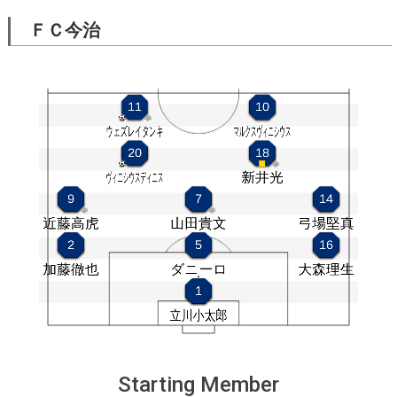
ＦＣ今治
Starting Member