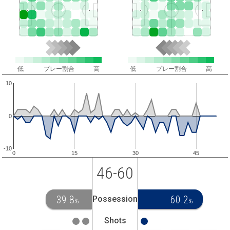
低
プレー割合
高
低
プレー割合
高
10
0
-10
0
15
30
45
46-60
39.8
60.2
Possession
%
%
Shots