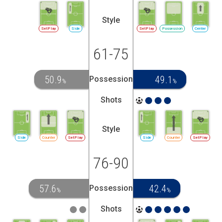
Style
SetPlay
Side
SetPlay
Possession
Center
61-75
50.9
49.1
Possession
%
%
Shots
Style
Side
Counter
SetPlay
Side
Counter
SetPlay
76-90
57.6
42.4
Possession
%
%
Shots