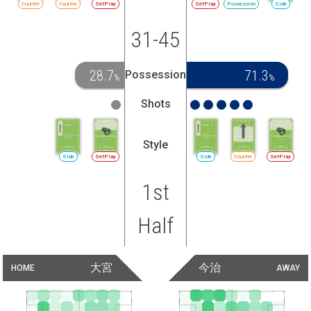
Counter
Counter
SetPlay
SetPlay
Possession
Side
31-45
28.7
71.3
Possession
%
%
Shots
Style
Side
SetPlay
Side
Counter
SetPlay
1st
Half
大宮
今治
HOME
AWAY