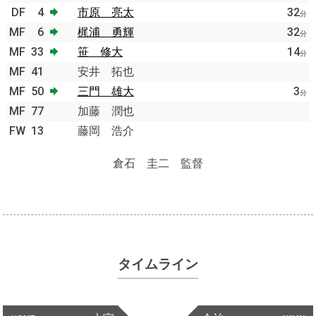
DF
4
市原 亮太
32
分
MF
6
梶浦 勇輝
32
分
MF
33
笹 修大
14
分
MF
41
安井 拓也
MF
50
三門 雄大
3
分
MF
77
加藤 潤也
FW
13
藤岡 浩介
倉石 圭二 監督
タイムライン