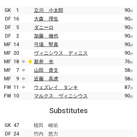
GK
1
立川 小太郎
90
分
DF
16
大森 理生
90
分
DF
5
ダニーロ
90
分
DF
2
加藤 徹也
90
分
MF
14
弓場 堅真
90
分
MF
20
ヴィニシウス ディニス
90
分
MF
18
新井 光
76
分
MF
7
山田 貴文
58
分
MF
9
近藤 高虎
58
分
FW
11
ウェズレイ タンキ
87
分
FW
10
マルクス ヴィニシウス
90
分
Substitutes
GK
47
植田 峻佑
DF
24
竹内 悠力