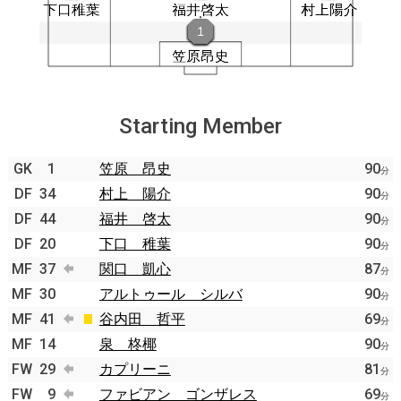
Starting Member
GK
1
笠原 昂史
90
分
DF
34
村上 陽介
90
分
DF
44
福井 啓太
90
分
DF
20
下口 稚葉
90
分
MF
37
関口 凱心
87
分
MF
30
アルトゥール シルバ
90
分
MF
41
谷内田 哲平
69
分
MF
14
泉 柊椰
90
分
FW
29
カプリーニ
81
分
FW
9
ファビアン ゴンザレス
69
分