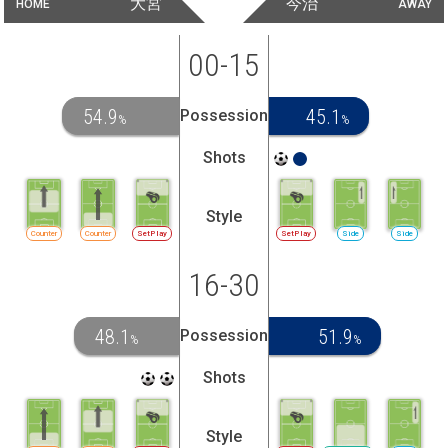
大宮
今治
HOME
AWAY
00-15
54.9
45.1
Possession
%
%
Shots
Style
Counter
Counter
SetPlay
SetPlay
Side
Side
16-30
48.1
51.9
Possession
%
%
Shots
Style