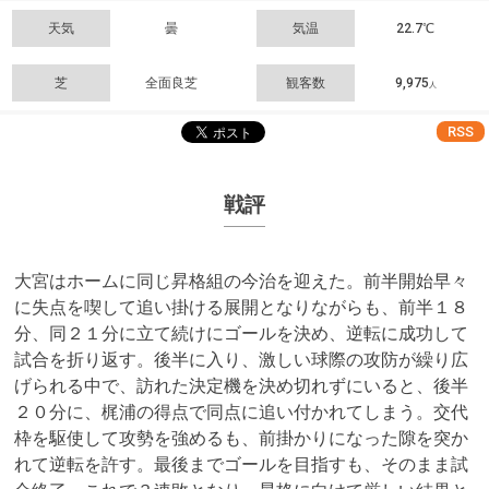
天気
曇
気温
22.7℃
芝
全面良芝
観客数
9,975
人
RSS
戦評
大宮はホームに同じ昇格組の今治を迎えた。前半開始早々
に失点を喫して追い掛ける展開となりながらも、前半１８
分、同２１分に立て続けにゴールを決め、逆転に成功して
試合を折り返す。後半に入り、激しい球際の攻防が繰り広
げられる中で、訪れた決定機を決め切れずにいると、後半
２０分に、梶浦の得点で同点に追い付かれてしまう。交代
枠を駆使して攻勢を強めるも、前掛かりになった隙を突か
れて逆転を許す。最後までゴールを目指すも、そのまま試