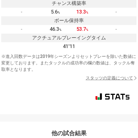
チャンス構築率
-
5.6
13.3
-
%
%
ボール保持率
-
46.3
53.7
-
%
%
アクチュアルプレーイングタイム
41'11
※進入回数データは2019年シーズンよりセットプレーを除いた数値に
変更しております。またタックルの成功率の欄の数値は、タックル奪
取率となります。
スタッツの定義について
他の試合結果