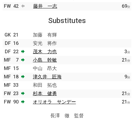
FW
42
藤井 一志
69
分
Substitutes
GK
21
加藤 有輝
DF
16
安光 将作
DF
22
茂木 力也
3
分
MF
7
小島 幹敏
21
分
MF
15
中山 昂大
MF
18
津久井 匠海
9
分
MF
33
和田 拓也
FW
23
杉本 健勇
21
分
FW
90
オリオラ サンデー
21
分
長澤 徹 監督