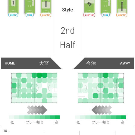
Style
Center
Side
Counter
SetPlay
Side
Counter
2nd
Half
大宮
今治
HOME
AWAY
低
プレー割合
高
低
プレー割合
高
10