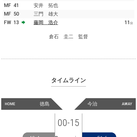
MF
41
安井 拓也
MF
50
三門 雄大
FW
13
藤岡 浩介
11
分
倉石 圭二 監督
タイムライン
徳島
今治
HOME
AWAY
00-15