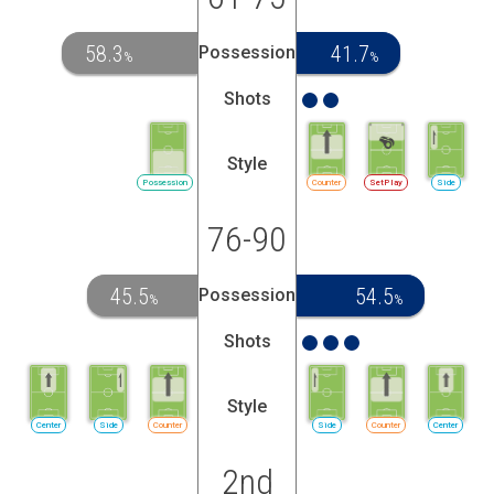
58.3
41.7
Possession
%
%
Shots
Style
Possession
Counter
SetPlay
Side
76-90
45.5
54.5
Possession
%
%
Shots
Style
Center
Side
Counter
Side
Counter
Center
2nd