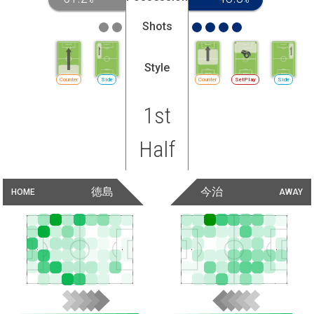
Shots
Style
Counter
Side
Counter
SetPlay
Side
1st
Half
徳島
今治
HOME
AWAY