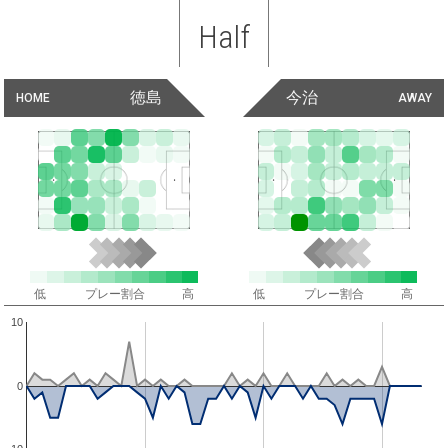
Half
徳島
今治
HOME
AWAY
低
プレー割合
高
低
プレー割合
高
10
0