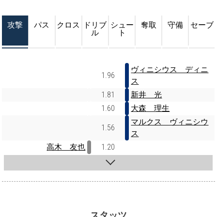
攻撃
パス
クロス
ドリブ
シュー
奪取
守備
セーブ
ル
ト
ヴィニシウス ディニ
1.96
ス
1.81
新井 光
1.60
大森 理生
マルクス ヴィニシウ
1.56
ス
高木 友也
1.20
スタッツ