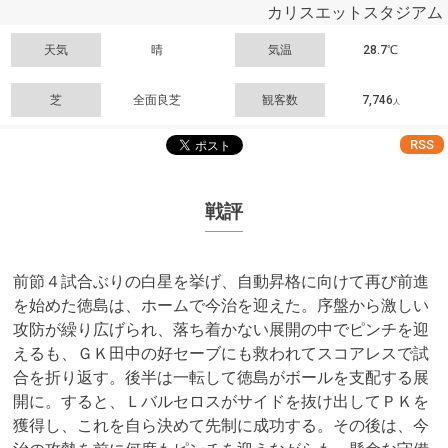
カリスエットスタジアム
天気
晴
気温
28.7℃
芝
全面良芝
観客数
7,746
人
RSS
戦評
前節４試合ぶりの白星を挙げ、自動昇格に向けて再び前進
を始めた徳島は、ホームで今治を迎えた。序盤から激しい
攻防が繰り広げられ、落ち着かない展開の中でピンチを迎
えるも、ＧＫ田中の好セーブにも救われてスコアレスで試
合を折り返す。後半は一転して徳島がボールを支配する展
開に。すると、Ｌバルセロスがサイドを抜け出してＰＫを
獲得し、これを自ら決めて先制に成功する。その後は、今