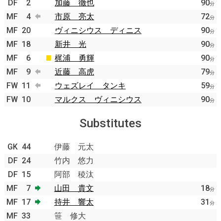
DF
2
加藤 徹也
90
分
MF
4
市原 亮太
72
分
MF
20
ヴィニシウス ディニス
90
分
MF
18
新井 光
90
分
MF
6
梶浦 勇輝
90
分
MF
9
近藤 高虎
79
分
FW
11
ウェズレイ タンキ
59
分
FW
10
マルクス ヴィニシウス
90
分
Substitutes
GK
44
伊藤 元太
DF
24
竹内 悠力
DF
15
阿部 稜汰
MF
7
山田 貴文
18
分
MF
17
持井 響太
31
分
MF
33
笹 修大