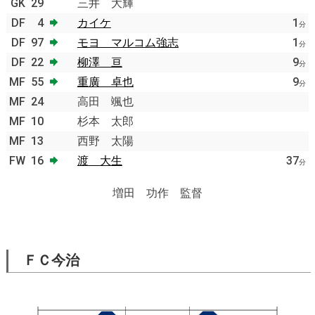
GK
29
三井 大輝
DF
4
カイケ
1
分
DF
97
モヨ マルコム強志
1
分
DF
22
柳澤 亘
9
分
MF
55
重廣 卓也
9
分
MF
24
高田 颯也
MF
10
杉本 太郎
MF
13
西野 太陽
FW
16
渡 大生
37
分
増田 功作 監督
ＦＣ今治