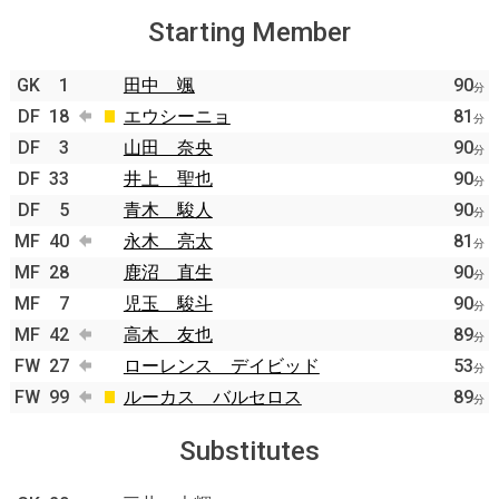
Starting Member
GK
1
田中 颯
90
分
DF
18
エウシーニョ
81
分
DF
3
山田 奈央
90
分
DF
33
井上 聖也
90
分
DF
5
青木 駿人
90
分
MF
40
永木 亮太
81
分
MF
28
鹿沼 直生
90
分
MF
7
児玉 駿斗
90
分
MF
42
高木 友也
89
分
FW
27
ローレンス デイビッド
53
分
FW
99
ルーカス バルセロス
89
分
Substitutes