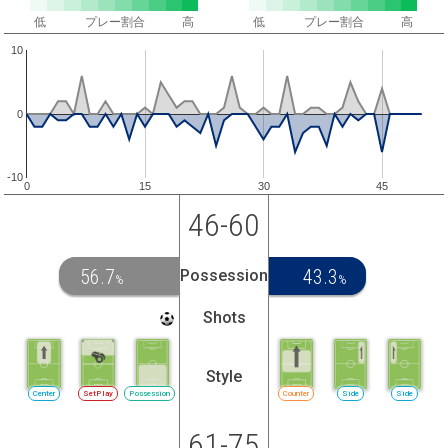
低
プレー割合
高
低
プレー割合
高
10
0
-10
0
15
30
45
46-60
56.7
43.3
Possession
%
%
Shots
Style
Center
SetPlay
Possession
Counter
Side
Side
61-75