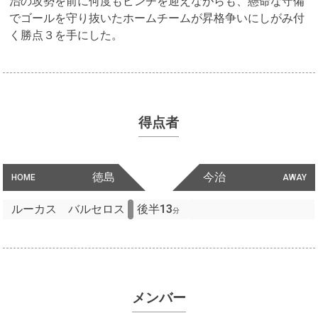
治の攻勢を前に何度もピンチを迎えながらも、懸命な守備
でゴールを守り抜いたホームチームが昇格争いにしがみ付
く勝点３を手にした。
得点者
徳島
今治
HOME
AWAY
ルーカス バルセロス
後半13
分
メンバー