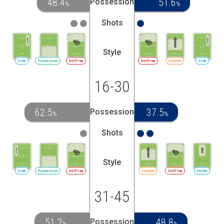
48.4
51.6
Possession
%
%
Shots
Style
Side
Possession
SetPlay
SetPlay
Counter
Side
16-30
62.5
37.5
Possession
%
%
Shots
Style
Side
Possession
SetPlay
Counter
SetPlay
Center
31-45
51.2
48.8
Possession
%
%