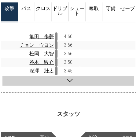
攻撃
パス
クロス
ドリブ
シュー
奪取
守備
セーブ
ル
ト
亀田 歩夢
4.60
チョン ウヨン
3.66
松岡 大智
3.66
谷本 駿介
3.50
深澤 壯太
3.45
スタッツ