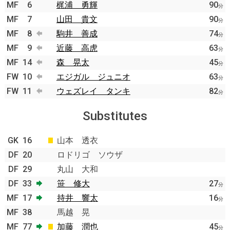
MF
6
梶浦 勇輝
90
分
MF
7
山田 貴文
90
分
MF
8
駒井 善成
74
分
MF
9
近藤 高虎
63
分
MF
14
森 晃太
45
分
FW
10
エジガル ジュニオ
63
分
FW
11
ウェズレイ タンキ
82
分
Substitutes
GK
16
山本 透衣
DF
20
ロドリゴ ソウザ
DF
29
丸山 大和
DF
33
笹 修大
27
分
MF
17
持井 響太
16
分
MF
38
馬越 晃
MF
77
加藤 潤也
45
分