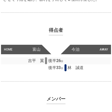
得点者
富山
今治
HOME
AWAY
吉平 翼
後半26
分
後半33
林 誠道
分
メンバー