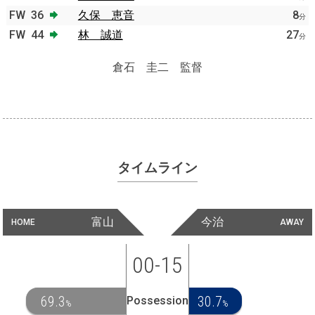
FW
36
久保 恵音
8
分
FW
44
林 誠道
27
分
倉石 圭二 監督
タイムライン
富山
今治
HOME
AWAY
00-15
69.3
30.7
Possession
%
%