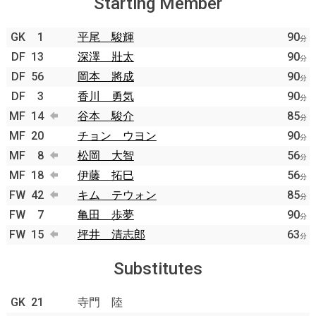
Starting Member
GK
1
平尾 駿輝
90
分
DF
13
深澤 壯太
90
分
DF
56
岡本 將成
90
分
DF
3
香川 勇気
90
分
MF
14
谷本 駿介
85
分
MF
20
チョン ウヨン
90
分
MF
8
松岡 大智
56
分
MF
18
伊藤 拓巳
56
分
FW
42
キム テウォン
85
分
FW
7
亀田 歩夢
90
分
FW
15
坪井 清志郎
63
分
Substitutes
GK
21
寺門 陸