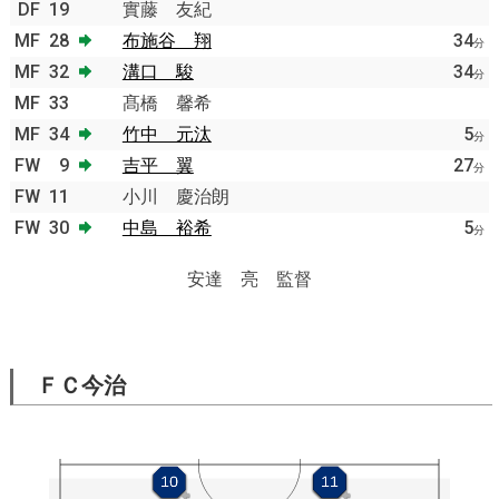
DF
19
實藤 友紀
MF
28
布施谷 翔
34
分
MF
32
溝口 駿
34
分
MF
33
髙橋 馨希
MF
34
竹中 元汰
5
分
FW
9
吉平 翼
27
分
FW
11
小川 慶治朗
FW
30
中島 裕希
5
分
安達 亮 監督
ＦＣ今治