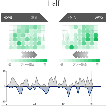
Half
富山
今治
HOME
AWAY
低
プレー割合
高
低
プレー割合
高
10
0
-10
0
15
30
45