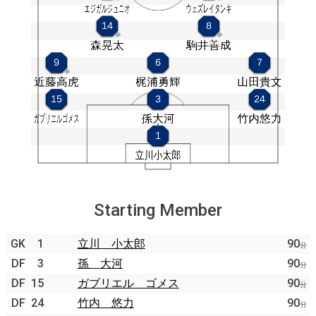
Starting Member
GK
1
立川 小太郎
90
分
DF
3
孫 大河
90
分
DF
15
ガブリエル ゴメス
90
分
DF
24
竹内 悠力
90
分