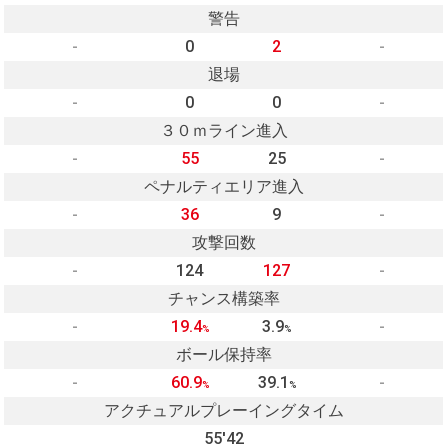
警告
-
0
2
-
退場
-
0
0
-
３０ｍライン進入
-
55
25
-
ペナルティエリア進入
-
36
9
-
攻撃回数
-
124
127
-
チャンス構築率
-
19.4
3.9
-
%
%
ボール保持率
-
60.9
39.1
-
%
%
アクチュアルプレーイングタイム
55'42