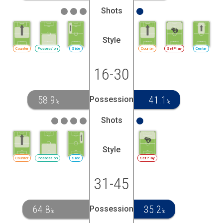
Shots
Style
Counter
Possession
Side
Counter
SetPlay
Center
16-30
58.9
41.1
Possession
%
%
Shots
Style
Counter
Possession
Side
SetPlay
31-45
64.8
35.2
Possession
%
%