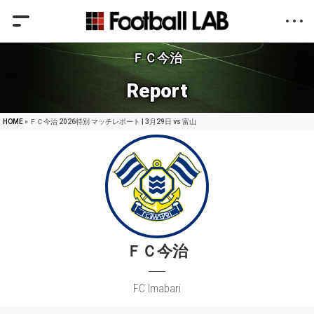
ＦＣ今治
Report
HOME
» ＦＣ今治 2026特別 マッチレポート | 3月29日 vs 富山
ＦＣ今治
FC Imabari