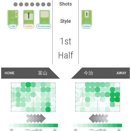
Shots
Style
Side
Counter
Possession
Center
1st
Half
富山
今治
HOME
AWAY
低
プレー割合
高
低
プレー割合
高