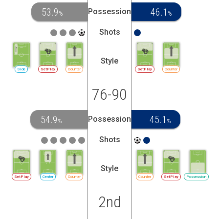
53.9
46.1
Possession
%
%
Shots
Style
Side
SetPlay
Counter
SetPlay
Counter
76-90
54.9
45.1
Possession
%
%
Shots
Style
SetPlay
Center
Counter
Counter
SetPlay
Possession
2nd