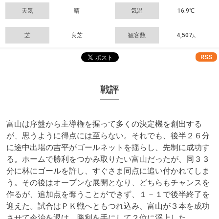
天気
晴
気温
16.9℃
芝
良芝
観客数
4,507
人
RSS
戦評
富山は序盤から主導権を握って多くの決定機を創出する
が、思うように得点には至らない。それでも、後半２６分
に途中出場の吉平がゴールネットを揺らし、先制に成功す
る。ホームで勝利をつかみ取りたい富山だったが、同３３
分に林にゴールを許し、すぐさま同点に追い付かれてしま
う。その後はオープンな展開となり、どちらもチャンスを
作るが、追加点を奪うことができず、１－１で後半終了を
迎えた。試合はＰＫ戦へともつれ込み、富山が３本を成功
させて今治を退け、勝利を手にして２位に浮上した。