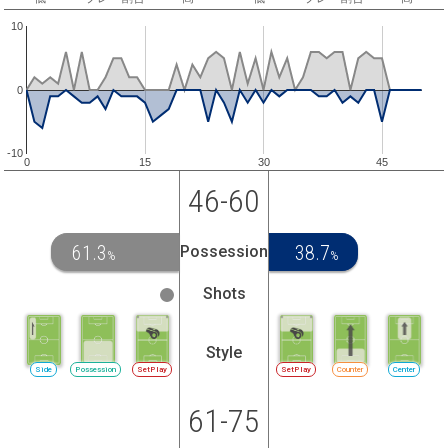
10
0
-10
0
15
30
45
46-60
61.3
38.7
Possession
%
%
Shots
Style
Side
Possession
SetPlay
SetPlay
Counter
Center
61-75