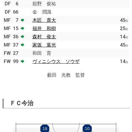
DF
6
舘野 俊祐
DF
66
金 潤識
MF
7
木匠 貴大
45
分
MF
15
福井 和樹
25
分
MF
36
森村 俊太
14
分
MF
37
家坂 葉光
45
分
FW
27
和田 育
FW
99
ヴィニシウス ソウザ
14
分
藪田 光教 監督
ＦＣ今治