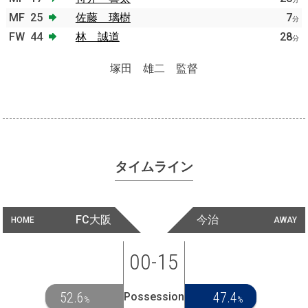
MF
25
佐藤 璃樹
7
分
FW
44
林 誠道
28
分
塚田 雄二 監督
タイムライン
FC大阪
今治
HOME
AWAY
00-15
52.6
47.4
Possession
%
%