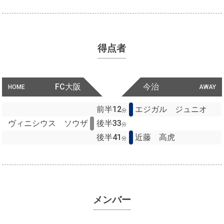
得点者
FC大阪
今治
HOME
AWAY
前半12
エジガル ジュニオ
分
ヴィニシウス ソウザ
後半33
分
後半41
近藤 高虎
分
メンバー