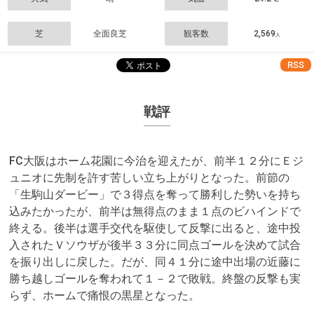
芝
全面良芝
観客数
2,569
人
RSS
戦評
FC大阪はホーム花園に今治を迎えたが、前半１２分にＥジ
ュニオに先制を許す苦しい立ち上がりとなった。前節の
「生駒山ダービー」で３得点を奪って勝利した勢いを持ち
込みたかったが、前半は無得点のまま１点のビハインドで
終える。後半は選手交代を駆使して反撃に出ると、途中投
入されたＶソウザが後半３３分に同点ゴールを決めて試合
を振り出しに戻した。だが、同４１分に途中出場の近藤に
勝ち越しゴールを奪われて１－２で敗戦。終盤の反撃も実
らず、ホームで痛恨の黒星となった。