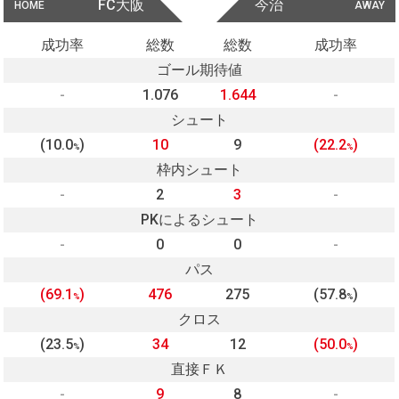
FC大阪
今治
HOME
AWAY
成功率
総数
総数
成功率
ゴール期待値
-
1.076
1.644
-
シュート
(10.0
)
10
9
(22.2
)
%
%
枠内シュート
-
2
3
-
PKによるシュート
-
0
0
-
パス
(69.1
)
476
275
(57.8
)
%
%
クロス
(23.5
)
34
12
(50.0
)
%
%
直接ＦＫ
-
9
8
-