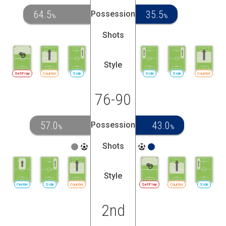
64.5
35.5
Possession
%
%
Shots
Style
SetPlay
Counter
Side
Side
Side
Counter
76-90
57.0
43.0
Possession
%
%
Shots
Style
Center
Side
Counter
SetPlay
Counter
Side
2nd