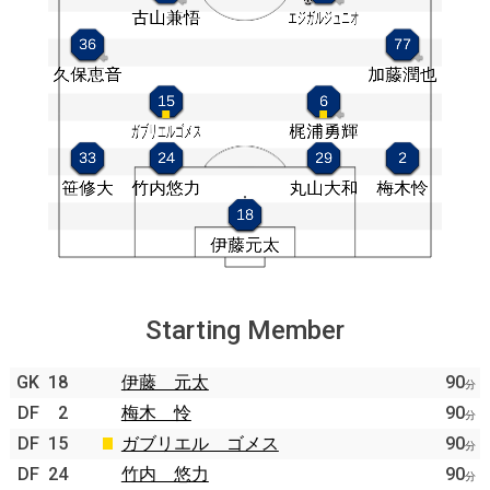
Starting Member
GK
18
伊藤 元太
90
分
DF
2
梅木 怜
90
分
DF
15
ガブリエル ゴメス
90
分
DF
24
竹内 悠力
90
分