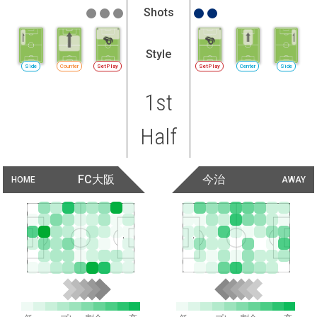
Shots
Style
Side
Counter
SetPlay
SetPlay
Center
Side
1st
Half
FC大阪
今治
HOME
AWAY