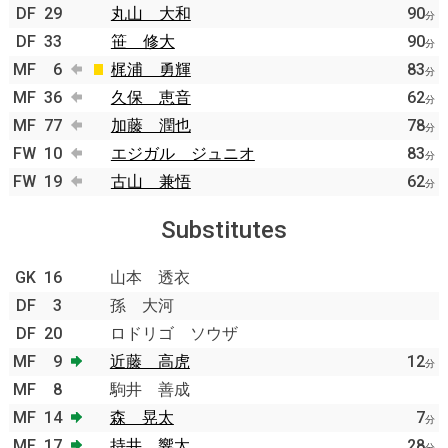
DF
29
丸山 大和
90
分
DF
33
笹 修大
90
分
MF
6
梶浦 勇輝
83
分
MF
36
久保 恵音
62
分
MF
77
加藤 潤也
78
分
FW
10
エジガル ジュニオ
83
分
FW
19
古山 兼悟
62
分
Substitutes
GK
16
山本 透衣
DF
3
孫 大河
DF
20
ロドリゴ ソウザ
MF
9
近藤 高虎
12
分
MF
8
駒井 善成
MF
14
森 晃太
7
分
MF
17
持井 響太
28
分