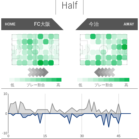
Half
FC大阪
今治
HOME
AWAY
低
プレー割合
高
低
プレー割合
高
10
0
-10
0
15
30
45