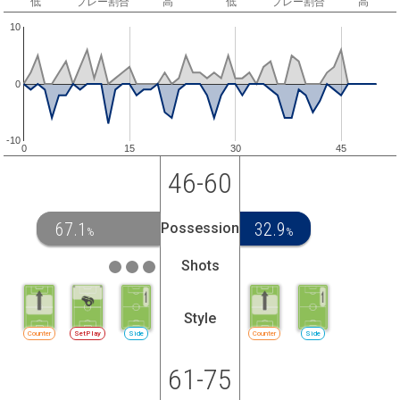
低
プレー割合
高
低
プレー割合
高
10
0
-10
0
15
30
45
46-60
67.1
32.9
Possession
%
%
Shots
Style
Counter
SetPlay
Side
Counter
Side
61-75