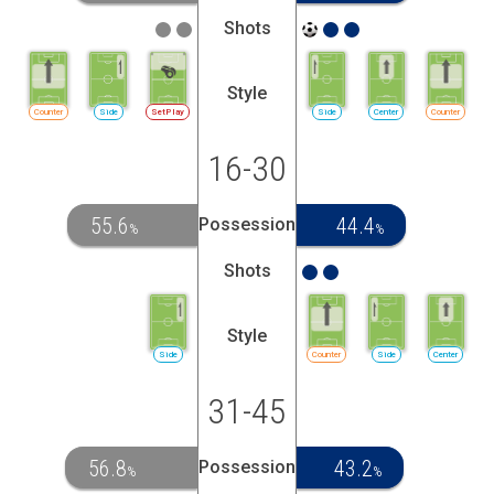
Shots
Style
Counter
Side
SetPlay
Side
Center
Counter
16-30
55.6
44.4
Possession
%
%
Shots
Style
Side
Counter
Side
Center
31-45
56.8
43.2
Possession
%
%