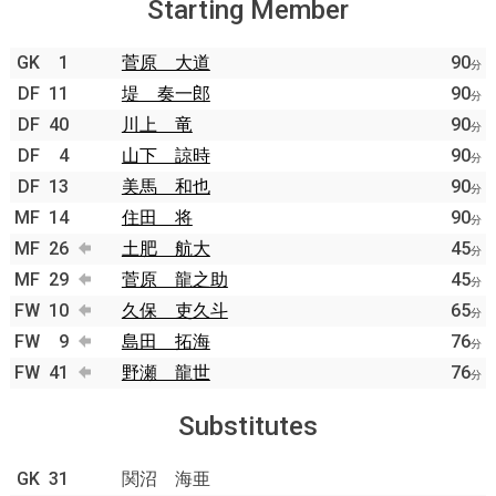
Starting Member
GK
1
菅原 大道
90
分
DF
11
堤 奏一郎
90
分
DF
40
川上 竜
90
分
DF
4
山下 諒時
90
分
DF
13
美馬 和也
90
分
MF
14
住田 将
90
分
MF
26
土肥 航大
45
分
MF
29
菅原 龍之助
45
分
FW
10
久保 吏久斗
65
分
FW
9
島田 拓海
76
分
FW
41
野瀬 龍世
76
分
Substitutes
GK
31
関沼 海亜