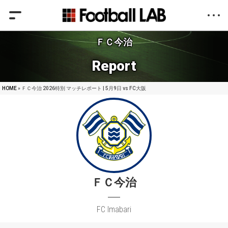
ＦＣ今治
Report
HOME
» ＦＣ今治 2026特別 マッチレポート | 5月9日 vs FC大阪
ＦＣ今治
FC Imabari