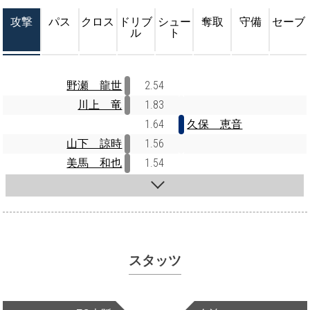
攻撃
パス
クロス
ドリブ
シュー
奪取
守備
セーブ
ル
ト
野瀬 龍世
2.54
川上 竜
1.83
1.64
久保 恵音
山下 諒時
1.56
美馬 和也
1.54
スタッツ