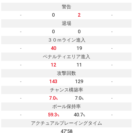
警告
-
0
2
-
退場
-
0
0
-
３０ｍライン進入
-
40
19
-
ペナルティエリア進入
-
12
11
-
攻撃回数
-
143
129
-
チャンス構築率
-
7.0
7.0
-
%
%
ボール保持率
-
59.3
40.7
-
%
%
アクチュアルプレーイングタイム
47'58