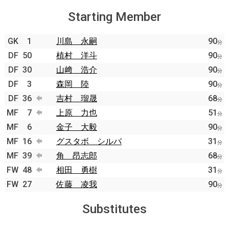
Starting Member
GK
1
川島 永嗣
90
分
DF
50
植村 洋斗
90
分
DF
30
山﨑 浩介
90
分
DF
3
森岡 陸
90
分
DF
36
吉村 瑠晟
68
分
MF
7
上原 力也
51
分
MF
6
金子 大毅
90
分
MF
16
グスタボ シルバ
31
分
MF
39
角 昂志郎
68
分
FW
48
相田 勇樹
31
分
FW
27
佐藤 凌我
90
分
Substitutes