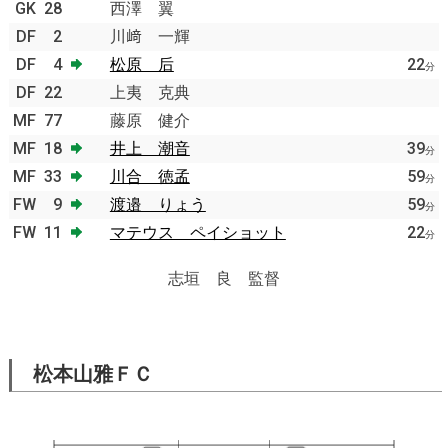
GK
28
西澤 翼
DF
2
川﨑 一輝
DF
4
松原 后
22
分
DF
22
上夷 克典
MF
77
藤原 健介
MF
18
井上 潮音
39
分
MF
33
川合 徳孟
59
分
FW
9
渡邉 りょう
59
分
FW
11
マテウス ペイショット
22
分
志垣 良 監督
松本山雅ＦＣ