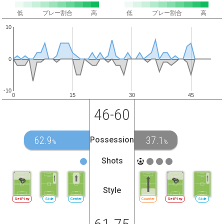
低
プレー割合
高
低
プレー割合
高
10
0
-10
0
15
30
45
46-60
62.9
37.1
Possession
%
%
Shots
Style
SetPlay
Side
Center
Counter
SetPlay
Side