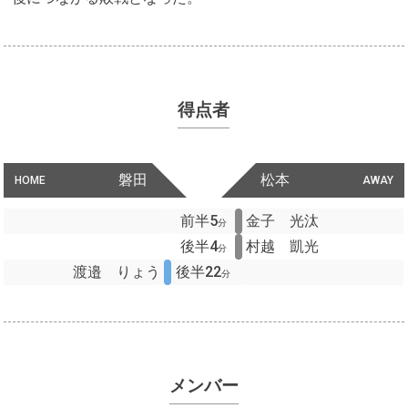
得点者
磐田
松本
HOME
AWAY
前半5
金子 光汰
分
後半4
村越 凱光
分
渡邉 りょう
後半22
分
メンバー