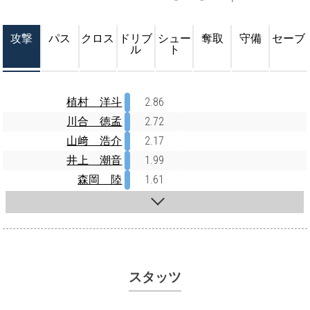
攻撃
パス
クロス
ドリブ
シュー
奪取
守備
セーブ
ル
ト
植村 洋斗
2.86
川合 徳孟
2.72
山﨑 浩介
2.17
井上 潮音
1.99
森岡 陸
1.61
スタッツ