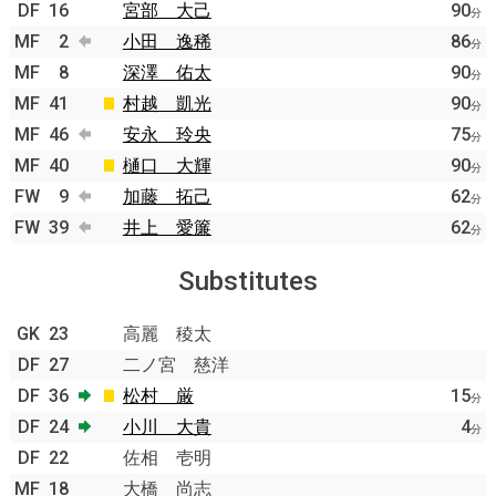
DF
16
宮部 大己
90
分
MF
2
小田 逸稀
86
分
MF
8
深澤 佑太
90
分
MF
41
村越 凱光
90
分
MF
46
安永 玲央
75
分
MF
40
樋口 大輝
90
分
FW
9
加藤 拓己
62
分
FW
39
井上 愛簾
62
分
Substitutes
GK
23
高麗 稜太
DF
27
二ノ宮 慈洋
DF
36
松村 厳
15
分
DF
24
小川 大貴
4
分
DF
22
佐相 壱明
MF
18
大橋 尚志