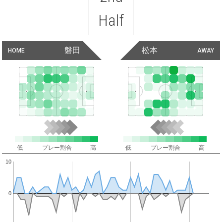
Half
磐田
松本
HOME
AWAY
低
プレー割合
高
低
プレー割合
高
10
0