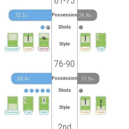
61-75
73.2
26.8
Possession
%
%
Shots
Style
Possession
Counter
SetPlay
Counter
Side
76-90
68.4
31.6
Possession
%
%
Shots
Style
Possession
Side
Center
Counter
Counter
2nd