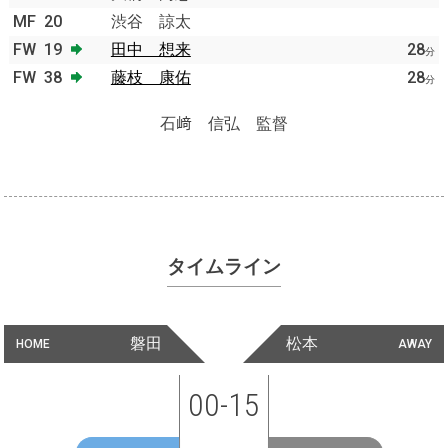
MF
20
渋谷 諒太
FW
19
田中 想来
28
分
FW
38
藤枝 康佑
28
分
石﨑 信弘 監督
タイムライン
磐田
松本
HOME
AWAY
00-15