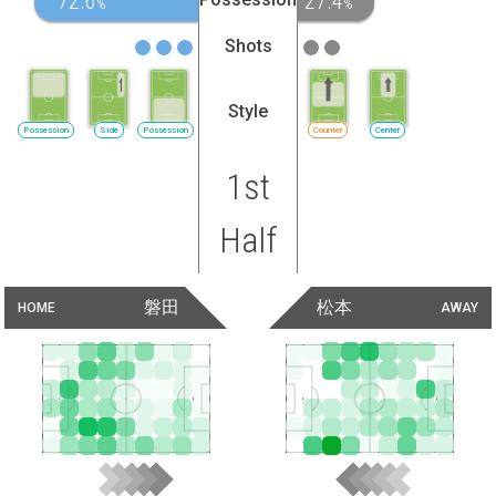
72.6
27.4
%
%
Shots
Style
Possession
Side
Possession
Counter
Center
1st
Half
磐田
松本
HOME
AWAY