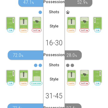
47.1
52.9
Possession
%
%
Shots
Style
Side
Counter
SetPlay
Counter
SetPlay
Side
16-30
72.0
28.0
Possession
%
%
Shots
Style
Side
Counter
Possession
Counter
SetPlay
Side
31-45
Possession