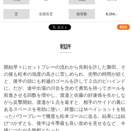
芝
全面良芝
観客数
8,266
人
RSS
戦評
開始早々にセットプレーの流れから先制を許した磐田。そ
の後も松本の強度の高さに苦しめられ、劣勢の時間が続く
と、後半の頭にも村越のゴールを許して２点のビハインド
に。だが、途中出場の川合を含めて勇気を持ってボールを
前進させる回数を増やし、渡邉と佐藤の好連係を生かしな
がら反撃開始。渡邉が１点を返すと、相手のサイドの裏に
あるスペースを有効に使い、終盤にはＭペイショットを狙
ったパワープレーで幾度も松本ゴールに迫る。結果には結
びつかずとも、後半は今季最も良い攻めを見せるなど、今
後につながる敗戦となった。