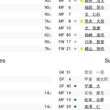
90
MF
3
萩野 滉大
分
90
MF
6
福田 晃斗
分
90
MF
7
文 仁柱
分
76
MF
8
荒木 大吾
分
76
MF
10
北 龍磨
分
62
MF
85
箱崎 達也
分
90
FW
17
川本 梨誉
分
76
FW
21
横山 智也
分
es
S
GK
51
菅沼 一晃
DF
4
甲斐 健太郎
DF
40
平瀬 大
14
MF
14
生地 慶充
分
MF
19
松本 歩夢
14
MF
39
泉澤 仁
分