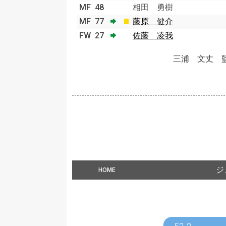
MF
48
相田 勇樹
MF
77
藤原 健介
FW
27
佐藤 凌我
三浦 文丈 
ジ
HOME