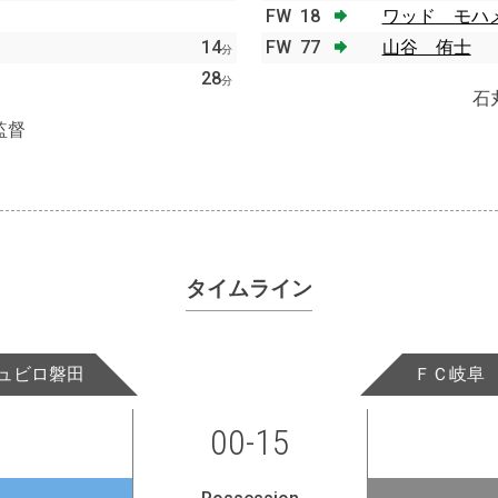
FW
18
ワッド モハ
14
FW
77
山谷 侑士
分
28
分
石
監督
タイムライン
ュビロ磐田
ＦＣ岐阜
00-15