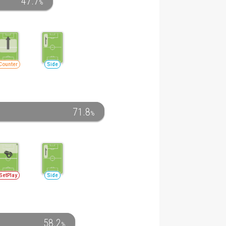
47.7
%
Counter
Side
71.8
%
SetPlay
Side
58.2
%