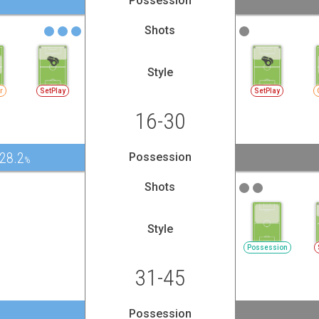
Possession
Shots
Style
r
SetPlay
SetPlay
16-30
28.2
Possession
%
Shots
Style
Possession
31-45
Possession