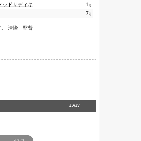
メッドサディキ
1
分
7
分
丸 清隆 監督
AWAY