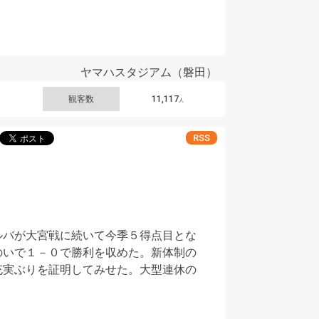
ヤマハスタジアム（磐田）
観客数
11,117
人
RSS
ルバが大宮戦に続いて今季５得点目とな
のいで１－０で勝利を収めた。新体制の
充実ぶりを証明してみせた。大型連休の