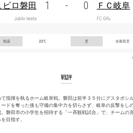
1
-
0
ュビロ磐田
ＦＣ岐阜
Jubilo Iwata
FC Gifu
気温
22℃
芝
全面良芝
戦評
めて指揮を執るホーム岐阜戦。磐田は前半３５分にグスタボシ
リードを奪った後も守備の集中力を切らさず、岐阜の反撃をし
成。磐田市の小学生を招待する「一斉観戦試合」で、チームの
みを目指す。