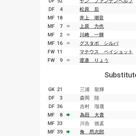
DF
52
ヤン ファンデンベルフ
DF
4
松原 后
MF
18
井上 潮音
MF
7
上原 力也
MF
2
川﨑 一輝
MF
16
グスタボ シルバ
FW
11
マテウス ペイショット
FW
9
渡邉 りょう
Substitut
GK
21
三浦 龍輝
DF
3
森岡 陸
DF
36
吉村 瑠晟
MF
8
為田 大貴
MF
33
川合 徳孟
MF
39
角 昂志郎