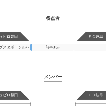
得点者
ュビロ磐田
ＦＣ岐阜
グスタボ シルバ
前半35
分
メンバー
ュビロ磐田
ＦＣ岐阜