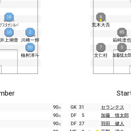
ember
Star
90
GK
31
セランテス
分
90
DF
5
加藤 慎太郎
分
90
DF
27
羽田 健人
分