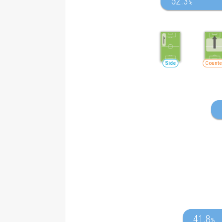
52.3
%
Side
Counte
41.8
%