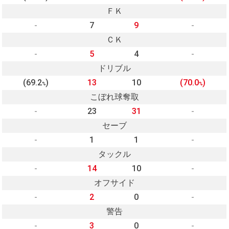
ＦＫ
-
7
9
-
ＣＫ
-
5
4
-
ドリブル
(69.2
)
13
10
(70.0
)
%
%
こぼれ球奪取
-
23
31
-
セーブ
-
1
1
-
タックル
-
14
10
-
オフサイド
-
2
0
-
警告
-
3
0
-