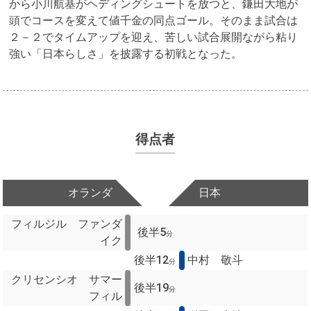
から小川航基がヘディングシュートを放つと、鎌田大地が
頭でコースを変えて値千金の同点ゴール。そのまま試合は
２－２でタイムアップを迎え、苦しい試合展開ながら粘り
強い「日本らしさ」を披露する初戦となった。
得点者
オランダ
日本
フィルジル ファンダ
後半5
分
イク
後半12
中村 敬斗
分
クリセンシオ サマー
後半19
分
フィル