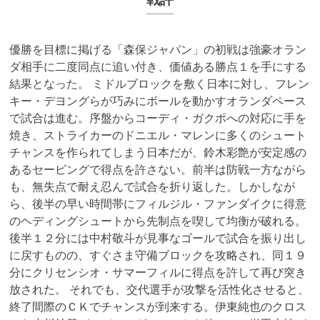
優勝を目標に掲げる「森保ジャパン」の初戦は強豪オラン
ダ相手に二度同点に追い付き、価値ある勝点１を手にする
結果となった。 ミドルブロックを敷く日本に対し、フレン
キー・デヨングらが巧みにボールを動かすオランダペース
で試合は進む。序盤からコーディ・ガクポへの対応に手を
焼き、ストライカーのドニエル・マレンに多くのシュート
チャンスを作られてしまう日本だが、鈴木彩艶が安定感の
あるセービングで得点を許さない。前半は防戦一方ながら
も、無失点で耐え忍んで試合を折り返した。しかしなが
ら、後半の早い時間帯にフィルジル・ファンダイクに得意
のヘディングシュートから先制点を喫して均衡が破れる。
後半１２分には中村敬斗が見事なゴールで試合を振り出し
に戻すものの、すぐさま守備ブロックを攻略され、同１９
分にクリセンシオ・サマーフィルに得点を許して再び突き
放された。 それでも、交代選手が攻撃を活性化させると、
終了間際のＣＫでチャンスが到来する。伊東純也のクロス