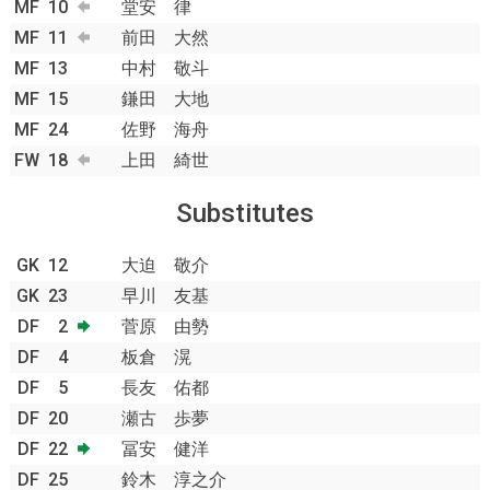
MF
10
堂安 律
MF
11
前田 大然
MF
13
中村 敬斗
MF
15
鎌田 大地
MF
24
佐野 海舟
FW
18
上田 綺世
Substitutes
GK
12
大迫 敬介
GK
23
早川 友基
DF
2
菅原 由勢
DF
4
板倉 滉
DF
5
長友 佑都
DF
20
瀬古 歩夢
DF
22
冨安 健洋
DF
25
鈴木 淳之介