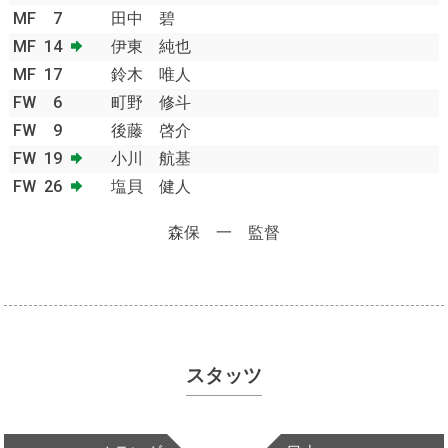
MF
7
田中 碧
MF
14
伊東 純也
MF
17
鈴木 唯人
FW
6
町野 修斗
FW
9
後藤 啓介
FW
19
小川 航基
FW
26
塩貝 健人
森保 一 監督
スタッツ