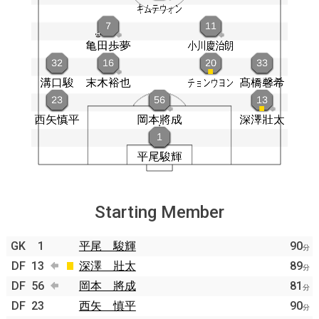
Starting Member
GK
1
平尾 駿輝
90
分
DF
13
深澤 壯太
89
分
DF
56
岡本 將成
81
分
DF
23
西矢 慎平
90
分