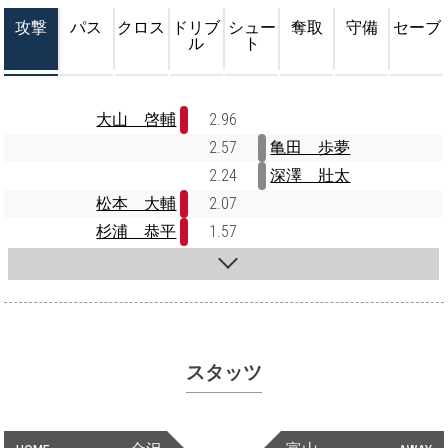
攻撃
パス
クロス
ドリブ
シュー
奪取
守備
セーブ
ル
ト
大山 啓輔
2.96
2.57
亀田 歩夢
2.24
深澤 壯太
松本 大輔
2.07
杉浦 恭平
1.57
スタッツ