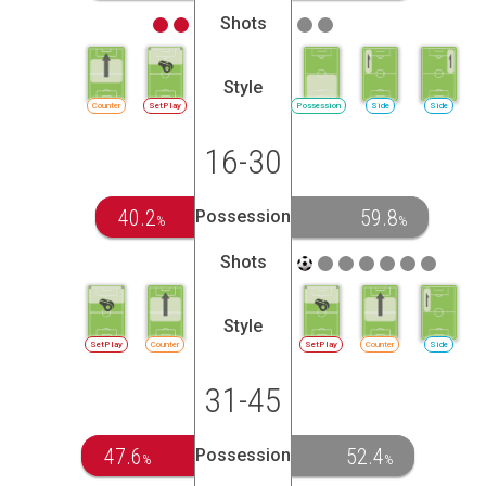
Shots
Style
Counter
SetPlay
Possession
Side
Side
16-30
40.2
59.8
Possession
%
%
Shots
Style
SetPlay
Counter
SetPlay
Counter
Side
31-45
47.6
52.4
Possession
%
%