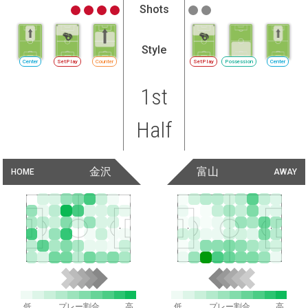
Shots
Style
Center
SetPlay
Counter
SetPlay
Possession
Center
1st
Half
金沢
富山
HOME
AWAY
低
プレー割合
高
低
プレー割合
高