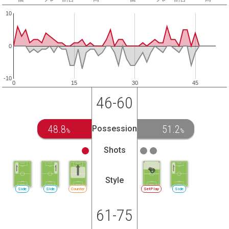
10
0
-10
0
15
30
45
46-60
48.8
51.2
Possession
%
%
Shots
Style
Side
Side
Counter
SetPlay
Side
61-75