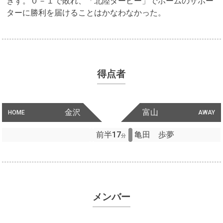
きず。０－１で敗れ、「北陸ダービー」でホームのサポー
ターに勝利を届けることはかなわなかった。
得点者
金沢
富山
HOME
AWAY
前半17
亀田 歩夢
分
メンバー