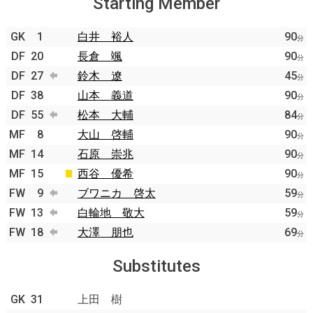
Starting Member
GK
1
白井 裕人
90
分
DF
20
長倉 颯
90
分
DF
27
鈴木 遼
45
分
DF
38
山本 義道
90
分
DF
55
松本 大輔
84
分
MF
8
大山 啓輔
90
分
MF
14
石原 崇兆
90
分
MF
15
西谷 優希
90
分
FW
9
ブワニカ 啓太
59
分
FW
13
白輪地 敬大
59
分
FW
18
大澤 朋也
69
分
Substitutes
GK
31
上田 樹