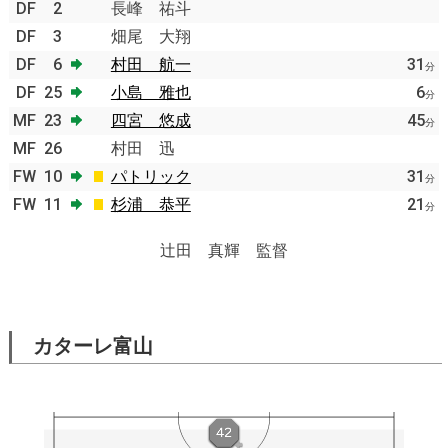
DF
2
長峰 祐斗
DF
3
畑尾 大翔
DF
6
村田 航一
31
分
DF
25
小島 雅也
6
分
MF
23
四宮 悠成
45
分
MF
26
村田 迅
FW
10
パトリック
31
分
FW
11
杉浦 恭平
21
分
辻田 真輝 監督
カターレ富山