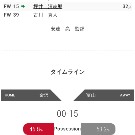
FW
15
坪井 清志郎
32
分
FW
39
古川 真人
安達 亮 監督
タイムライン
金沢
富山
HOME
AWAY
00-15
46.8
53.2
Possession
%
%