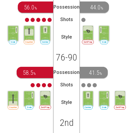
56.0
44.0
Possession
%
%
Shots
Style
Side
Counter
Center
SetPlay
Side
76-90
58.5
41.5
Possession
%
%
Shots
Style
Counter
Side
SetPlay
Center
Side
SetPlay
2nd