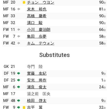
MF
20
チョン ウヨン
90
分
MF
16
末木 裕也
81
分
MF
33
髙橋 馨希
90
分
MF
32
溝口 駿
90
分
FW
11
小川 慶治朗
66
分
FW
7
亀田 歩夢
58
分
FW
42
キム テウォン
58
分
Substitutes
GK
21
寺門 陸
DF
19
實藤 友紀
9
分
DF
25
安光 将作
1
分
MF
6
瀬良 俊太
24
分
MF
17
湯之前 匡央
MF
48
植田 啓太
9
分
FW
9
吉平 翼
32
分