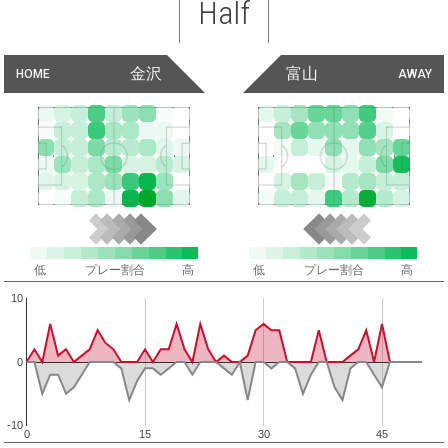
Half
金沢
富山
HOME
AWAY
低
プレー割合
高
低
プレー割合
高
10
0
-10
0
15
30
45