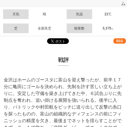
ム
天気
晴
気温
22℃
芝
全面良芝
観客数
5,375
人
RSS
戦評
金沢はホームのゴースタに富山を迎え撃ったが、前半１７
分に亀田にゴールを決められ、先制を許す苦しい立ち上が
りに。安定した守備を築き上げてきた中、６試合ぶりに先
制点を奪われ、追い掛ける展開を強いられる。後半に入
り、パトリックや村田航をピッチに送り出して反撃の糸口
を探ったものの、富山の組織的なディフェンスの前にフィ
ニッシュの精度を欠き、最後までネットを揺らすことがで