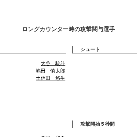
ロングカウンター時の攻撃関与選手
シュート
大谷 駿斗
嶋田 慎太郎
土信田 悠生
攻撃開始５秒間