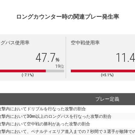
ロングカウンター時の関連プレー発生率
ングパス使用率
空中戦使用率
47.7
11.
%
19位
(-7.1%)
(+5.1%)
プレー定義
攻撃内においてドリブルを行なった攻撃の割合
攻撃内において30m以上のロングパスを行なった攻撃の割合
攻撃内において空中戦の勝利があった攻撃の割合
攻撃内において、ペナルティエリア進入までの７秒間で３選手が敵陣で