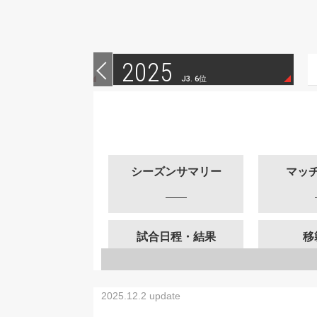
特別
2025
J3. 6位
シーズンサマリー
マッ
試合日程・結果
移
2025.12.2 update