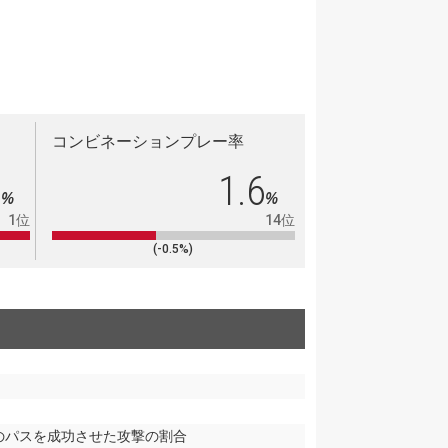
コンビネーションプレー率
4
1.6
%
%
1位
14位
(-0.5%)
のパスを成功させた攻撃の割合