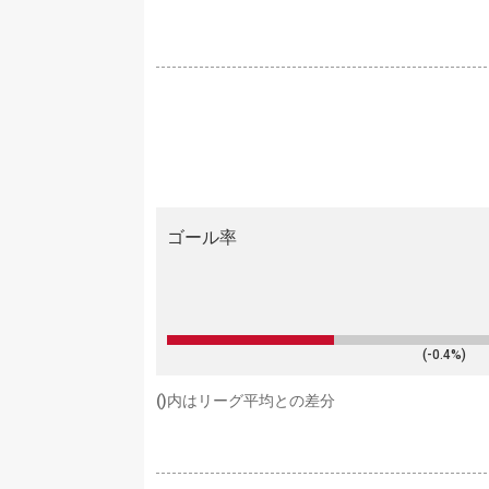
ゴール率
(-0.4%)
()内はリーグ平均との差分