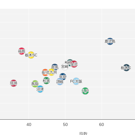
鹿児島
鹿児島
福島
福島
栃木SC
栃木SC
相模原
相模原
金沢
金沢
宮崎
宮崎
群馬
群馬
栃木Ｃ
栃木Ｃ
北九州
北九州
長野
長野
岐阜
岐阜
奈良
奈良
松本
松本
FC大阪
FC大阪
讃岐
讃岐
琉球
琉球
鳥取
鳥取
沼津
沼津
八戸
八戸
40
50
60
指数