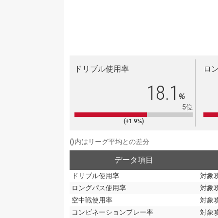
ドリブル使用率
ロ
18.1
%
5位
(+1.9%)
()内はリーグ平均との差分
データ項目
ドリブル使用率
対象
ロングパス使用率
対象
空中戦使用率
対象
コンビネーションプレー率
対象