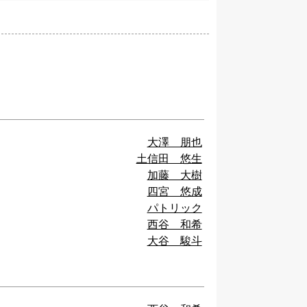
大澤 朋也
土信田 悠生
加藤 大樹
四宮 悠成
パトリック
西谷 和希
大谷 駿斗