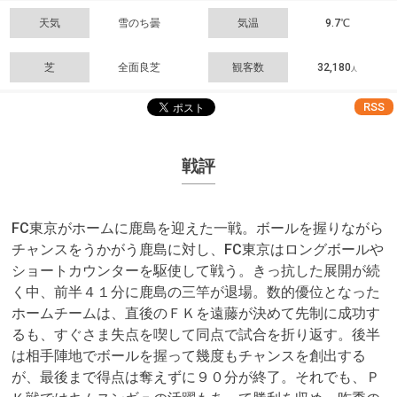
天気
雪のち曇
気温
9.7℃
芝
全面良芝
観客数
32,180
人
RSS
戦評
FC東京がホームに鹿島を迎えた一戦。ボールを握りながら
チャンスをうかがう鹿島に対し、FC東京はロングボールや
ショートカウンターを駆使して戦う。きっ抗した展開が続
く中、前半４１分に鹿島の三竿が退場。数的優位となった
ホームチームは、直後のＦＫを遠藤が決めて先制に成功す
るも、すぐさま失点を喫して同点で試合を折り返す。後半
は相手陣地でボールを握って幾度もチャンスを創出する
が、最後まで得点は奪えずに９０分が終了。それでも、Ｐ