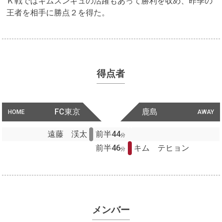
Ｋ戦ではキムスンギュの活躍もあって勝利を収め、昨季の
王者を相手に勝点２を得た。
得点者
FC東京
鹿島
HOME
AWAY
遠藤 渓太
前半44
分
前半46
キム テヒョン
分
メンバー