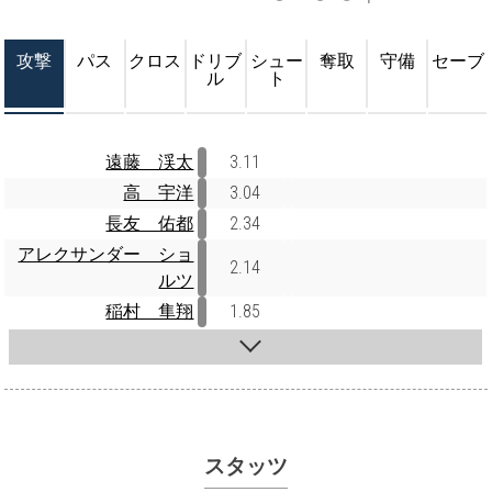
攻撃
パス
クロス
ドリブ
シュー
奪取
守備
セーブ
ル
ト
遠藤 渓太
3.11
高 宇洋
3.04
長友 佑都
2.34
アレクサンダー ショ
2.14
ルツ
稲村 隼翔
1.85
スタッツ