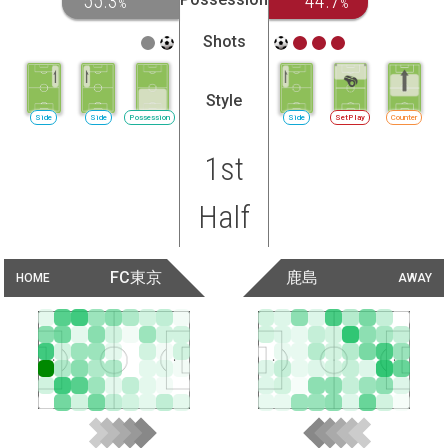
55.3
44.7
%
%
Shots
Style
Side
Side
Possession
Side
SetPlay
Counter
1st
Half
FC東京
鹿島
HOME
AWAY