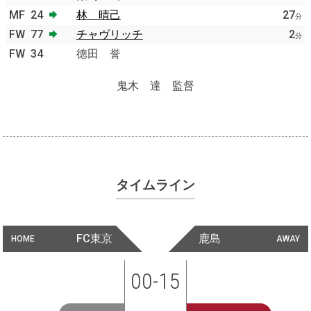
MF
24
林 晴己
27
分
FW
77
チャヴリッチ
2
分
FW
34
徳田 誉
鬼木 達 監督
タイムライン
FC東京
鹿島
HOME
AWAY
00-15