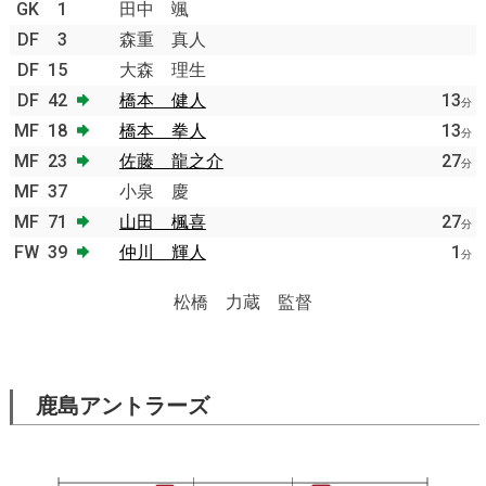
GK
1
田中 颯
DF
3
森重 真人
DF
15
大森 理生
DF
42
橋本 健人
13
分
MF
18
橋本 拳人
13
分
MF
23
佐藤 龍之介
27
分
MF
37
小泉 慶
MF
71
山田 楓喜
27
分
FW
39
仲川 輝人
1
分
松橋 力蔵 監督
鹿島アントラーズ