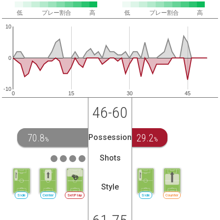
低
プレー割合
高
低
プレー割合
高
10
0
-10
0
15
30
45
46-60
70.8
29.2
Possession
%
%
Shots
Style
Side
Center
SetPlay
Side
Counter