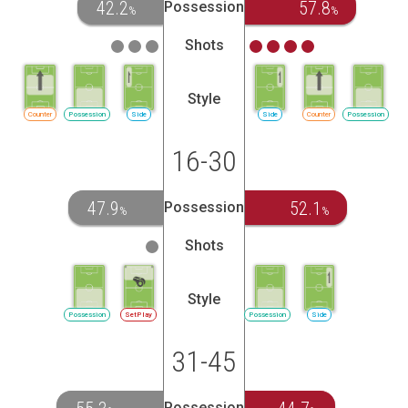
42.2
57.8
Possession
%
%
Shots
Style
Counter
Possession
Side
Side
Counter
Possession
16-30
47.9
52.1
Possession
%
%
Shots
Style
Possession
SetPlay
Possession
Side
31-45
Possession