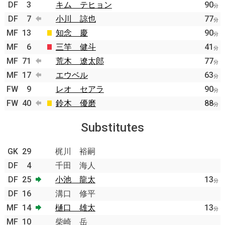
DF
3
キム テヒョン
90
分
DF
7
小川 諒也
77
分
MF
13
知念 慶
90
分
MF
6
三竿 健斗
41
分
MF
71
荒木 遼太郎
77
分
MF
17
エウベル
63
分
FW
9
レオ セアラ
90
分
FW
40
鈴木 優磨
88
分
Substitutes
GK
29
梶川 裕嗣
DF
4
千田 海人
DF
25
小池 龍太
13
分
DF
16
溝口 修平
MF
14
樋口 雄太
13
分
MF
10
柴崎 岳