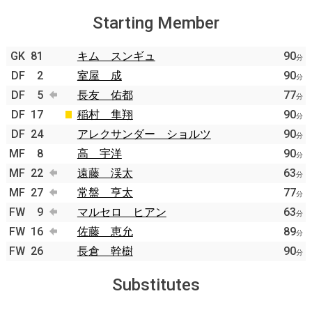
Starting Member
GK
81
キム スンギュ
90
分
DF
2
室屋 成
90
分
DF
5
長友 佑都
77
分
DF
17
稲村 隼翔
90
分
DF
24
アレクサンダー ショルツ
90
分
MF
8
高 宇洋
90
分
MF
22
遠藤 渓太
63
分
MF
27
常盤 亨太
77
分
FW
9
マルセロ ヒアン
63
分
FW
16
佐藤 恵允
89
分
FW
26
長倉 幹樹
90
分
Substitutes