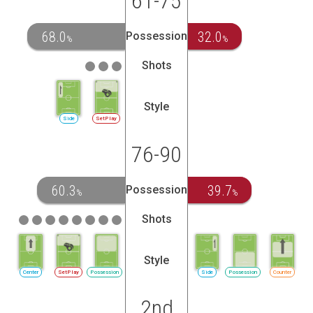
61-75
68.0
32.0
Possession
%
%
Shots
Style
Side
SetPlay
76-90
60.3
39.7
Possession
%
%
Shots
Style
Center
SetPlay
Possession
Side
Possession
Counter
2nd