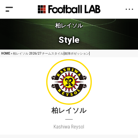
柏レイソル
Style
HOME
» 柏レイソル 2026/27 チームスタイル[敵陣ポゼッション]
柏レイソル
Kashiwa Reysol