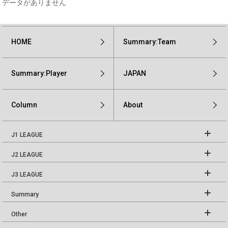
データがありません
HOME
Summary:Team
Summary:Player
JAPAN
Column
About
J1 LEAGUE
J2 LEAGUE
J3 LEAGUE
Summary
Other