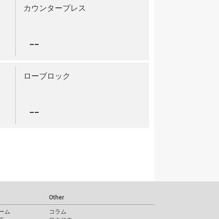
カウンタープレス
--
ローブロック
--
Other
ーム
コラム