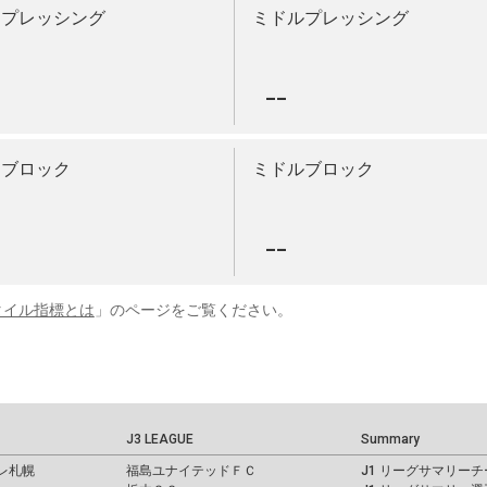
イプレッシング
ミドルプレッシング
-
--
イブロック
ミドルブロック
-
--
タイル指標とは
」のページをご覧ください。
J3 LEAGUE
Summary
レ札幌
福島ユナイテッドＦＣ
J1 リーグサマリーチ