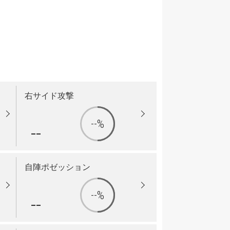
右サイド攻撃
--%
--
自陣ポゼッション
--%
--