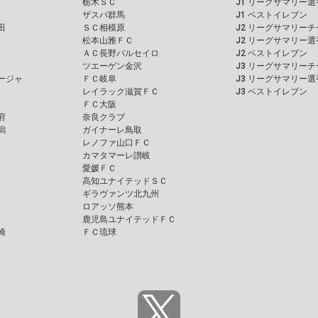
栃木ＳＣ
J1 リーグサマリー選
ザスパ群馬
J1 ベストイレブン
田
ＳＣ相模原
J2 リーグサマリーチ
松本山雅ＦＣ
J2 リーグサマリー選
ＡＣ長野パルセイロ
J2 ベストイレブン
ツエーゲン金沢
J3 リーグサマリーチ
ージャ
ＦＣ岐阜
J3 リーグサマリー選
レイラック滋賀ＦＣ
J3 ベストイレブン
ＦＣ大阪
府
奈良クラブ
潟
ガイナーレ鳥取
レノファ山口ＦＣ
カマタマーレ讃岐
愛媛ＦＣ
高知ユナイテッドＳＣ
ギラヴァンツ北九州
ロアッソ熊本
鹿児島ユナイテッドＦＣ
崎
ＦＣ琉球