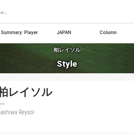
Summary:
Player
JAPAN
Column
柏レイソル
Style
柏レイソル
ashiwa Reysol