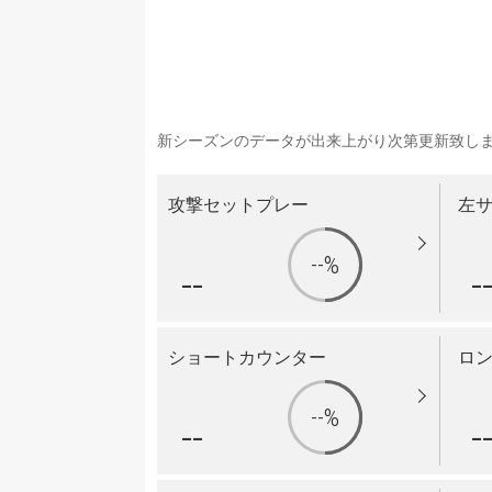
新シーズンのデータが出来上がり次第更新致し
攻撃セットプレー
左
--%
--
-
ショートカウンター
ロ
--%
--
-