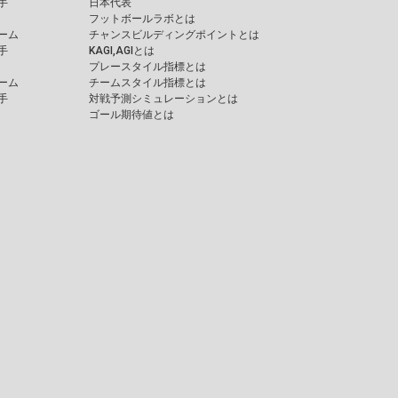
手
日本代表
フットボールラボとは
ーム
チャンスビルディングポイントとは
手
KAGI,AGIとは
プレースタイル指標とは
ーム
チームスタイル指標とは
手
対戦予測シミュレーションとは
ゴール期待値とは