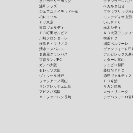
水戸ホーリーホック
ヴァンラーレ八戸
浦和レッズ
ベガルタ仙台
ジェフユナイテッド千葉
ブラウブリッツ秋
柏レイソル
モンテディオ山形
ＦＣ東京
いわきＦＣ
東京ヴェルディ
栃木シティ
ＦＣ町田ゼルビア
ＲＢ大宮アルディ
川崎フロンターレ
横浜ＦＣ
横浜Ｆ・マリノス
湘南ベルマーレ
清水エスパルス
ヴァンフォーレ甲
名古屋グランパス
アルビレックス新
京都サンガF.C.
カターレ富山
ガンバ大阪
ジュビロ磐田
セレッソ大阪
藤枝ＭＹＦＣ
ヴィッセル神戸
徳島ヴォルティス
ファジアーノ岡山
ＦＣ今治
サンフレッチェ広島
サガン鳥栖
アビスパ福岡
大分トリニータ
Ｖ・ファーレン長崎
テゲバジャーロ宮