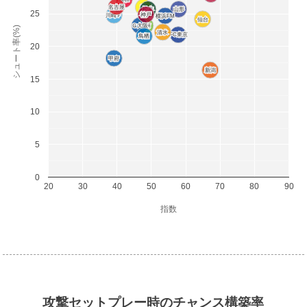
名古屋
名古屋
柏
柏
松本
松本
山形
山形
25
神戸
神戸
川崎Ｆ
川崎Ｆ
横浜FM
横浜FM
仙台
仙台
Ｇ大阪
Ｇ大阪
湘南
湘南
シュート率(%)
清水
清水
FC東京
FC東京
鳥栖
鳥栖
20
甲府
甲府
新潟
新潟
15
10
5
0
20
30
40
50
60
70
80
90
指数
攻撃セットプレー時のチャンス構築率