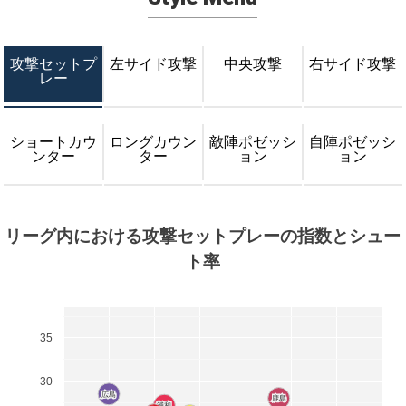
攻撃セットプ
左サイド攻撃
中央攻撃
右サイド攻撃
レー
ショートカウ
ロングカウン
敵陣ポゼッシ
自陣ポゼッシ
ンター
ター
ョン
ョン
リーグ内における攻撃セットプレーの指数とシュー
ト率
35
30
広島
広島
鹿島
鹿島
浦和
浦和