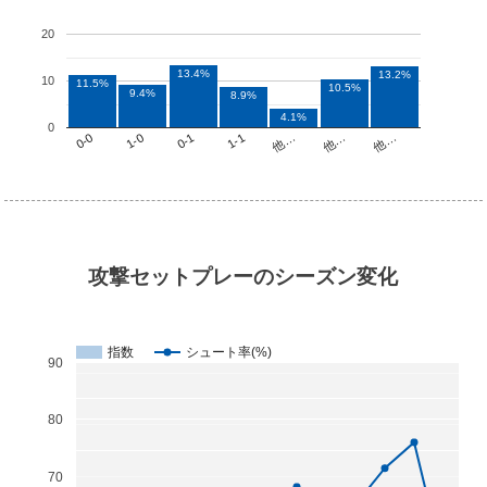
20
13.4%
13.2%
10
11.5%
10.5%
9.4%
8.9%
4.1%
0
他…
1-1
1-0
他…
他…
0-1
0-0
攻撃セットプレーのシーズン変化
指数
シュート率(%)
90
80
70