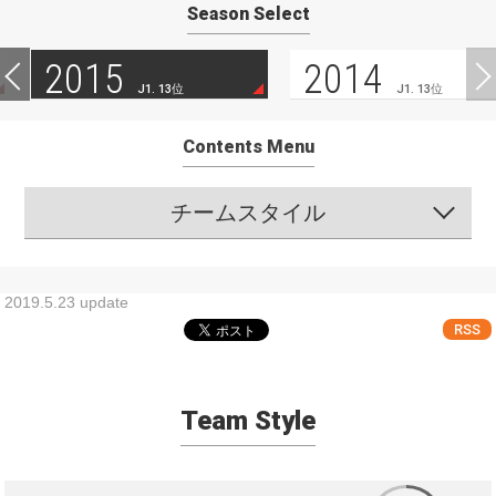
Season Select
2015
2014
J1. 13位
J1. 13位
Contents Menu
チームスタイル
2019.5.23 update
RSS
Team Style