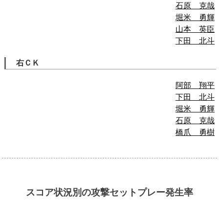
石原 克哉
堀米 勇輝
山本 英臣
下田 北斗
右ＣＫ
阿部 翔平
下田 北斗
堀米 勇輝
石原 克哉
橋爪 勇樹
スコア状況別の攻撃セットプレー発生率