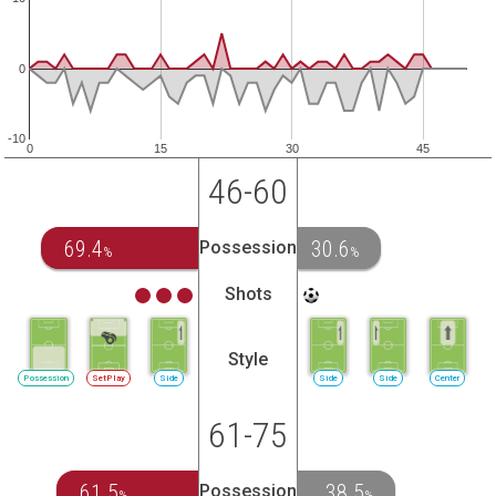
0
-10
0
15
30
45
46-60
69.4
30.6
Possession
%
%
Shots
Style
Possession
SetPlay
Side
Side
Side
Center
61-75
61.5
38.5
Possession
%
%