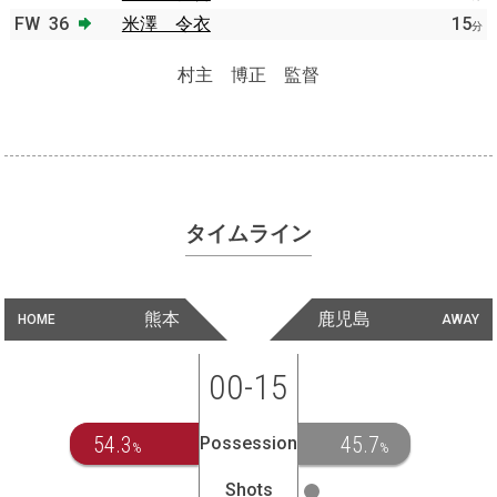
FW
36
米澤 令衣
15
分
村主 博正 監督
タイムライン
熊本
鹿児島
HOME
AWAY
00-15
54.3
45.7
Possession
%
%
Shots