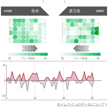
熊本
鹿児島
HOME
AWAY
低
プレー割合
高
低
プレー割合
高
10
0
-10
0
15
30
45
タイムラインのデータについて