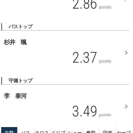
2.86
points
パストップ
杉井 颯
2.37
points
守備トップ
李 泰河
3.49
points
攻撃
パス
クロス
ドリブ
シュー
奪取
守備
セーブ