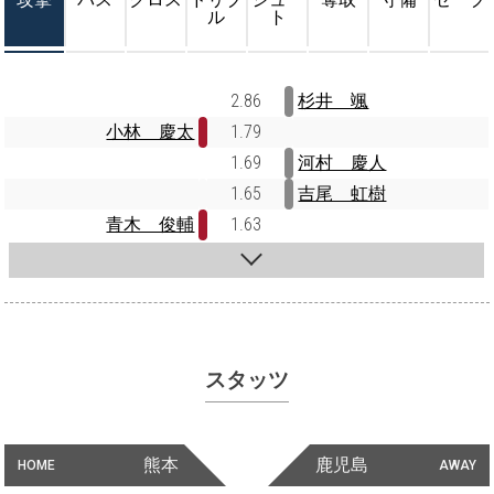
ル
ト
2.86
杉井 颯
小林 慶太
1.79
1.69
河村 慶人
1.65
吉尾 虹樹
青木 俊輔
1.63
スタッツ
熊本
鹿児島
HOME
AWAY