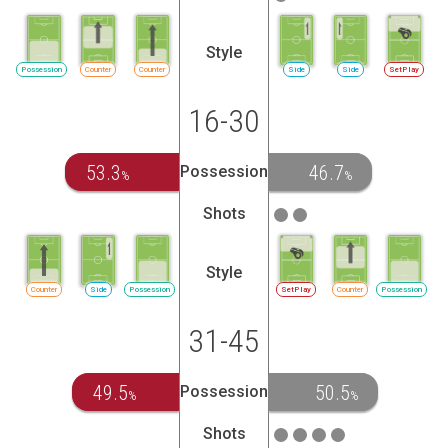
Style
Possession
Counter
Counter
Side
Side
SetPlay
16-30
53.3
46.7
Possession
%
%
Shots
Style
Counter
Side
Possession
SetPlay
Counter
Possession
31-45
49.5
50.5
Possession
%
%
Shots