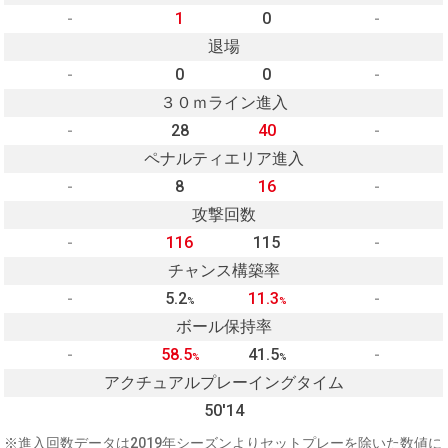
-
1
0
-
退場
-
0
0
-
３０ｍライン進入
-
28
40
-
ペナルティエリア進入
-
8
16
-
攻撃回数
-
116
115
-
チャンス構築率
-
5.2
11.3
-
%
%
ボール保持率
-
58.5
41.5
-
%
%
アクチュアルプレーイングタイム
50'14
※進入回数データは2019年シーズンよりセットプレーを除いた数値に