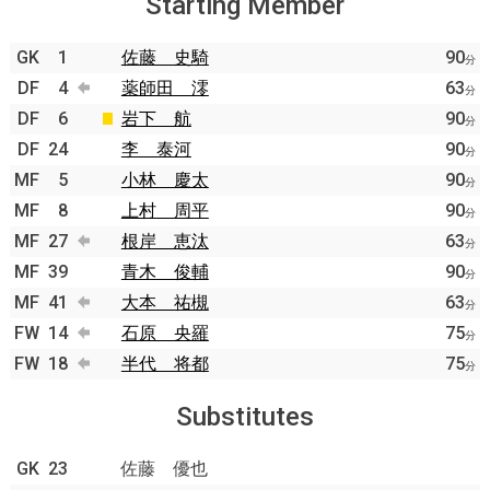
Starting Member
GK
1
佐藤 史騎
90
分
DF
4
薬師田 澪
63
分
DF
6
岩下 航
90
分
DF
24
李 泰河
90
分
MF
5
小林 慶太
90
分
MF
8
上村 周平
90
分
MF
27
根岸 恵汰
63
分
MF
39
青木 俊輔
90
分
MF
41
大本 祐槻
63
分
FW
14
石原 央羅
75
分
FW
18
半代 将都
75
分
Substitutes
GK
23
佐藤 優也