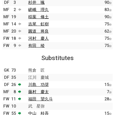
DF
3
杉井 颯
90
分
MF
2
嵯峨 理久
83
分
MF
19
稲葉 修土
90
分
MF
14
吉尾 虹樹
75
分
MF
20
圓道 将良
62
分
FW
18
河村 慶人
75
分
FW
9
有田 稜
75
分
Substitutes
GK
73
熊倉 匠
DF
35
江川 慶城
DF
26
川島 功奨
15
分
MF
8
藤村 慶太
7
分
FW
11
福田 望久斗
28
分
FW
10
武 星弥
FW
55
中山 桂吾
15
分