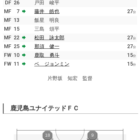
DF
26
戸田 峻平
MF
7
藤井 皓也
27
分
MF
13
飯星 明良
MF
15
三島 頌平
MF
22
松田 詠太郎
27
分
MF
25
那須 健一
27
分
FW
10
鹿取 勇斗
15
分
FW
11
ベ ジョンミン
15
分
片野坂 知宏 監督
鹿児島ユナイテッドＦＣ