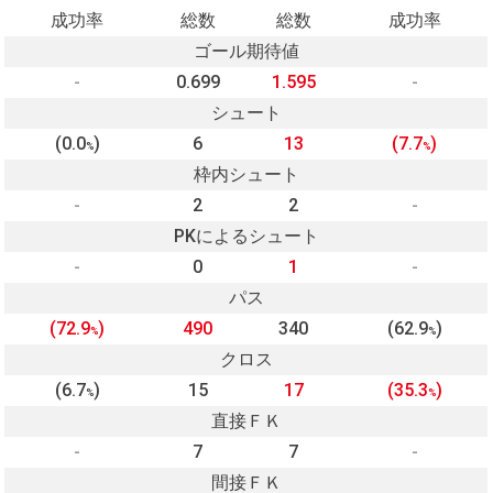
成功率
総数
総数
成功率
ゴール期待値
-
0.699
1.595
-
シュート
(0.0
)
6
13
(7.7
)
%
%
枠内シュート
-
2
2
-
PKによるシュート
-
0
1
-
パス
(72.9
)
490
340
(62.9
)
%
%
クロス
(6.7
)
15
17
(35.3
)
%
%
直接ＦＫ
-
7
7
-
間接ＦＫ