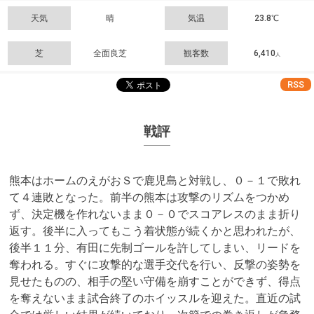
天気
晴
気温
23.8℃
芝
全面良芝
観客数
6,410
人
RSS
戦評
熊本はホームのえがおＳで鹿児島と対戦し、０－１で敗れ
て４連敗となった。前半の熊本は攻撃のリズムをつかめ
ず、決定機を作れないまま０－０でスコアレスのまま折り
返す。後半に入ってもこう着状態が続くかと思われたが、
後半１１分、有田に先制ゴールを許してしまい、リードを
奪われる。すぐに攻撃的な選手交代を行い、反撃の姿勢を
見せたものの、相手の堅い守備を崩すことができず、得点
を奪えないまま試合終了のホイッスルを迎えた。直近の試