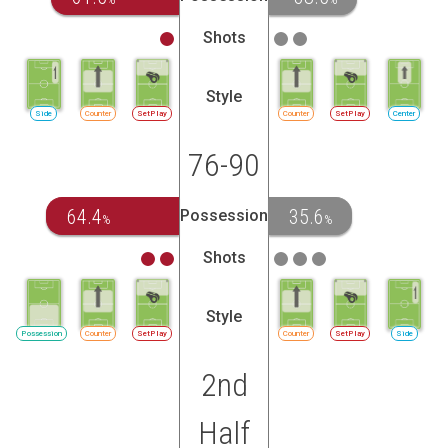
Shots
Style
Side
Counter
SetPlay
Counter
SetPlay
Center
76-90
64.4
35.6
Possession
%
%
Shots
Style
Possession
Counter
SetPlay
Counter
SetPlay
Side
2nd
Half