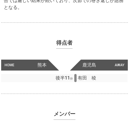
合では厳しい結果が続いており、次節での巻き返しが急務
となる。
得点者
熊本
鹿児島
HOME
AWAY
後半11
有田 稜
分
メンバー