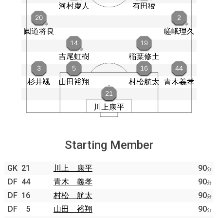
Starting Member
GK
21
川上 康平
90
分
DF
44
青木 義孝
90
分
DF
16
村松 航太
90
分
DF
5
山田 裕翔
90
分