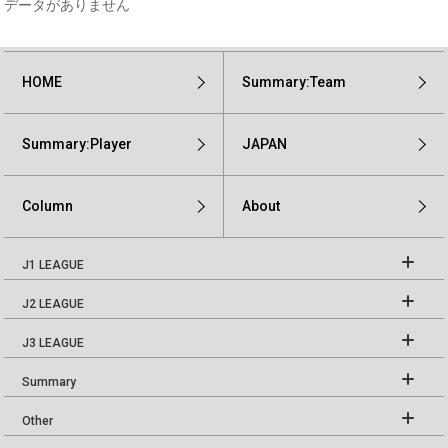
データがありません
HOME
Summary:Team
Summary:Player
JAPAN
Column
About
J1 LEAGUE
J2 LEAGUE
J3 LEAGUE
Summary
Other