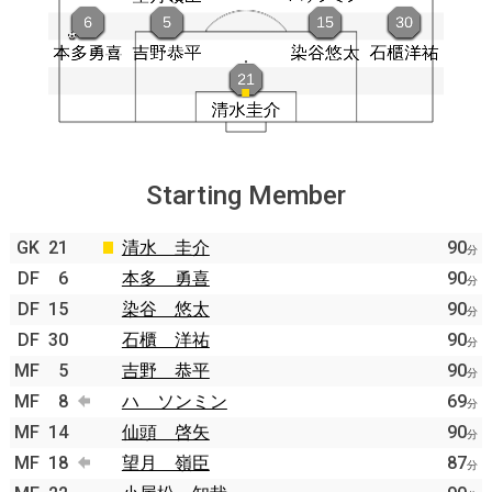
Starting Member
GK
21
清水 圭介
90
分
DF
6
本多 勇喜
90
分
DF
15
染谷 悠太
90
分
DF
30
石櫃 洋祐
90
分
MF
5
吉野 恭平
90
分
MF
8
ハ ソンミン
69
分
MF
14
仙頭 啓矢
90
分
MF
18
望月 嶺臣
87
分