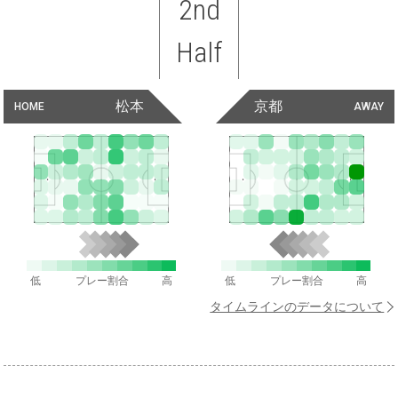
2nd
Half
松本
京都
HOME
AWAY
低
プレー割合
高
低
プレー割合
高
タイムラインのデータについて