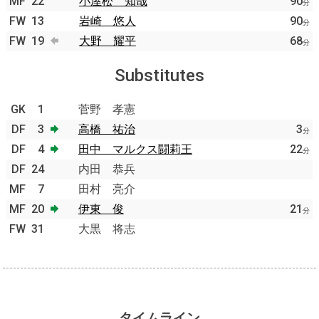
MF
22
小屋松 知哉
90
分
FW
13
岩崎 悠人
90
分
FW
19
大野 耀平
68
分
Substitutes
GK
1
菅野 孝憲
DF
3
高橋 祐治
3
分
DF
4
田中 マルクス闘莉王
22
分
DF
24
内田 恭兵
MF
7
田村 亮介
MF
20
伊東 俊
21
分
FW
31
大黒 将志
タイムライン