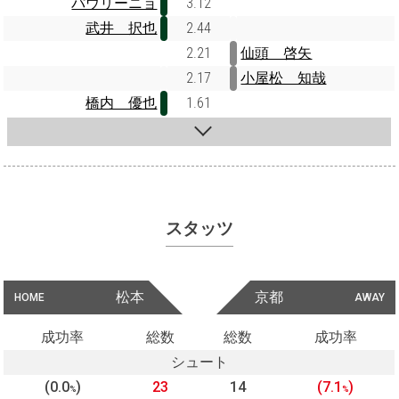
パウリーニョ
3.12
武井 択也
2.44
2.21
仙頭 啓矢
2.17
小屋松 知哉
橋内 優也
1.61
スタッツ
松本
京都
HOME
AWAY
成功率
総数
総数
成功率
シュート
(0.0
)
23
14
(7.1
)
%
%