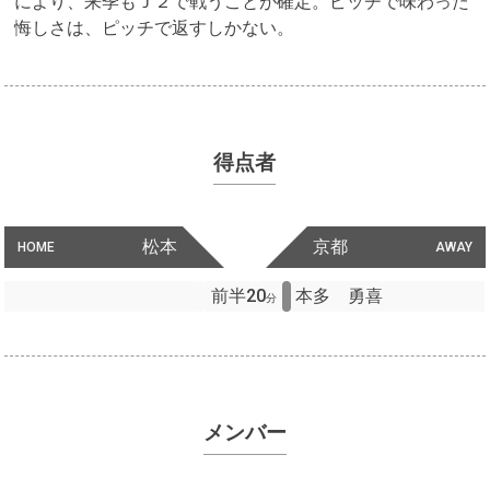
により、来季もＪ２で戦うことが確定。ピッチで味わった
悔しさは、ピッチで返すしかない。
得点者
松本
京都
HOME
AWAY
前半20
本多 勇喜
分
メンバー