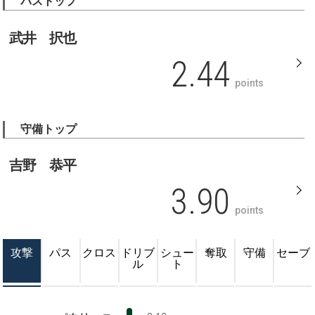
パストップ
武井 択也
2.44
points
守備トップ
吉野 恭平
3.90
points
攻撃
パス
クロス
ドリブ
シュー
奪取
守備
セーブ
ル
ト