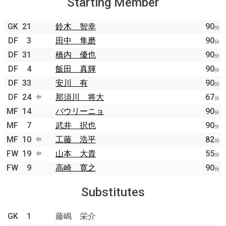
Starting Member
GK
21
鈴木 智幸
90
分
DF
3
田中 隼磨
90
分
DF
31
橋内 優也
90
分
DF
4
飯田 真輝
90
分
DF
33
安川 有
90
分
DF
24
那須川 将大
67
分
MF
14
パウリーニョ
90
分
MF
7
武井 択也
90
分
MF
10
工藤 浩平
82
分
FW
19
山本 大貴
55
分
FW
9
高崎 寛之
90
分
Substitutes
GK
1
藤嶋 栄介