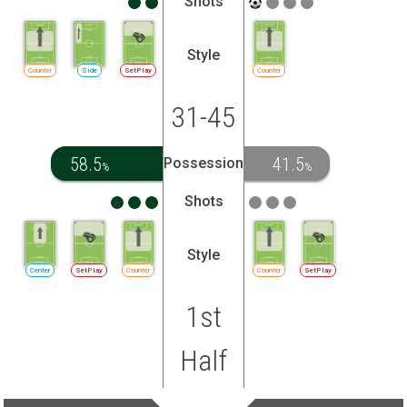
Shots
Style
Counter
Side
SetPlay
Counter
31-45
58.5
41.5
Possession
%
%
Shots
Style
Center
SetPlay
Counter
Counter
SetPlay
1st
Half