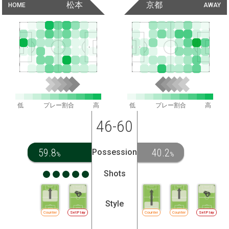
松本
京都
HOME
AWAY
低
プレー割合
高
低
プレー割合
高
46-60
59.8
40.2
Possession
%
%
Shots
Style
Counter
SetPlay
Counter
Counter
SetPlay