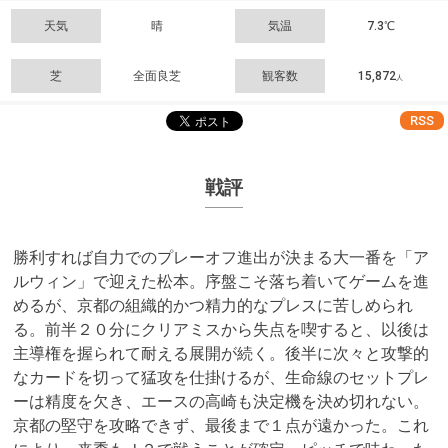
天気
晴
気温
7.3℃
芝
全面良芝
観客数
15,872
人
RSS
戦評
勝利すれば自力でのプレーオフ進出が決まる大一番を「ア
ルウィン」で迎えた松本。序盤こそ落ち着いてゲームを進
めるが、京都の組織的かつ精力的なプレスに苦しめられ
る。前半２０分にクリアミスから失点を喫すると、以後は
主導権を握られて耐える展開が続く。後半に次々と攻撃的
なカードを切って猛攻を仕掛けるが、生命線のセットプレ
ーは精度を欠き、エースの高崎も決定機を決め切れない。
京都の堅守を攻略できず、最後まで１点が遠かった。これ