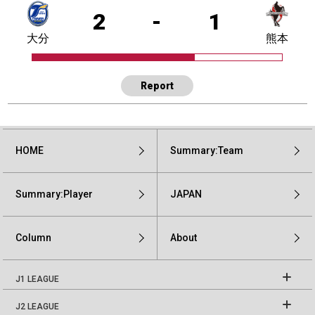
2
-
1
大分
熊本
Report
HOME
Summary:Team
Summary:Player
JAPAN
Column
About
J1 LEAGUE
J2 LEAGUE