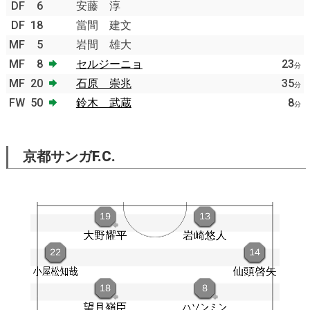
DF
6
安藤 淳
DF
18
當間 建文
MF
5
岩間 雄大
MF
8
セルジーニョ
23
分
MF
20
石原 崇兆
35
分
FW
50
鈴木 武蔵
8
分
京都サンガF.C.