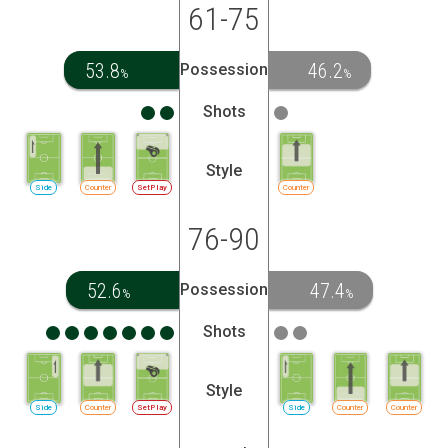
61-75
53.8
46.2
Possession
%
%
Shots
Style
Side
Counter
SetPlay
Counter
76-90
52.6
47.4
Possession
%
%
Shots
Style
Side
Counter
SetPlay
Side
Counter
Counter