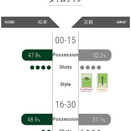
松本
京都
HOME
AWAY
00-15
47.8
52.2
Possession
%
%
Shots
Style
SetPlay
Counter
16-30
48.9
51.1
Possession
%
%