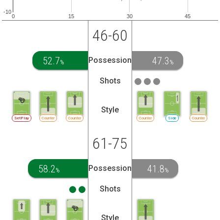
-10
0
15
30
45
46-60
52.7
47.3
Possession
%
%
Shots
Style
SetPlay
Counter
Counter
Counter
Side
Counter
61-75
58.2
41.8
Possession
%
%
Shots
Style