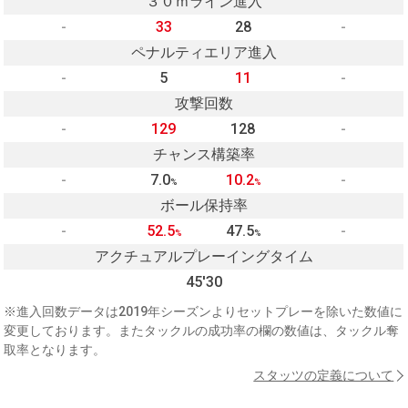
３０ｍライン進入
-
33
28
-
ペナルティエリア進入
-
5
11
-
攻撃回数
-
129
128
-
チャンス構築率
-
7.0
10.2
-
%
%
ボール保持率
-
52.5
47.5
-
%
%
アクチュアルプレーイングタイム
45'30
※進入回数データは2019年シーズンよりセットプレーを除いた数値に
変更しております。またタックルの成功率の欄の数値は、タックル奪
取率となります。
スタッツの定義について