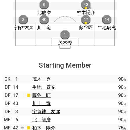
Starting Member
GK
1
茂木 秀
90
分
DF
14
生地 慶充
90
分
DF
17
藤谷 匠
90
分
DF
40
川上 竜
90
分
DF
3
宇賀神 友弥
90
分
MF
6
北 龍磨
90
分
MF
42
柏木 陽介
75
分