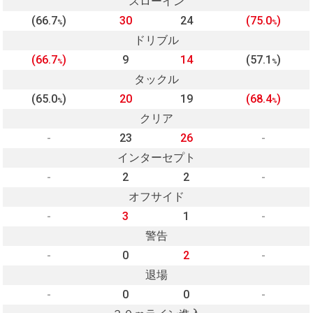
スローイン
(66.7
)
30
24
(75.0
)
%
%
ドリブル
(66.7
)
9
14
(57.1
)
%
%
タックル
(65.0
)
20
19
(68.4
)
%
%
クリア
-
23
26
-
インターセプト
-
2
2
-
オフサイド
-
3
1
-
警告
-
0
2
-
退場
-
0
0
-