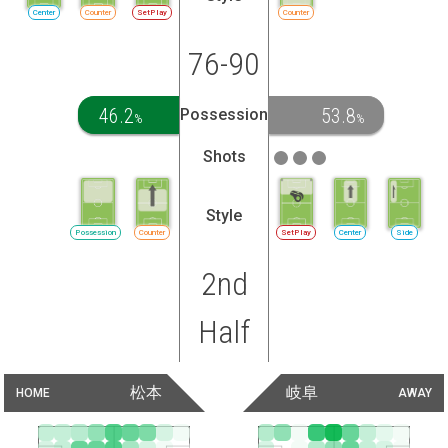
Center
Counter
SetPlay
Counter
76-90
46.2
53.8
Possession
%
%
Shots
Style
Possession
Counter
SetPlay
Center
Side
2nd
Half
松本
岐阜
HOME
AWAY