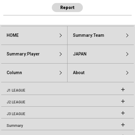
Report
HOME
Summary:Team
Summary:Player
JAPAN
Column
About
J1 LEAGUE
J2 LEAGUE
J3 LEAGUE
Summary