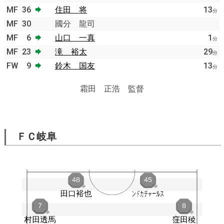
MF
36
住田 将
13
分
MF
30
國分 龍司
MF
6
山口 一真
1
分
MF
23
滝 裕太
29
分
FW
9
鈴木 国友
13
分
霜田 正浩 監督
ＦＣ岐阜