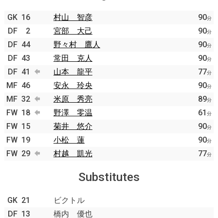
GK
16
村山 智彦
90
分
DF
2
宮部 大己
90
分
DF
44
野々村 鷹人
90
分
DF
43
常田 克人
90
分
DF
41
山本 龍平
77
分
MF
46
安永 玲央
90
分
MF
32
米原 秀亮
89
分
FW
18
野澤 零温
61
分
FW
15
菊井 悠介
90
分
FW
19
小松 蓮
90
分
FW
29
村越 凱光
77
分
Substitutes
GK
21
ビクトル
DF
13
橋内 優也