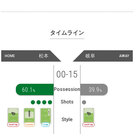
タイムライン
松本
岐阜
HOME
AWAY
00-15
60.1
39.9
Possession
%
%
Shots
Style
SetPlay
Counter
Side
SetPlay