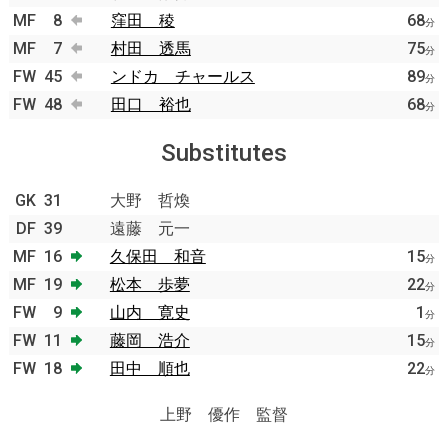
MF
8
窪田 稜
68
分
MF
7
村田 透馬
75
分
FW
45
ンドカ チャールス
89
分
FW
48
田口 裕也
68
分
Substitutes
GK
31
大野 哲煥
DF
39
遠藤 元一
MF
16
久保田 和音
15
分
MF
19
松本 歩夢
22
分
FW
9
山内 寛史
1
分
FW
11
藤岡 浩介
15
分
FW
18
田中 順也
22
分
上野 優作 監督