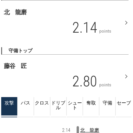
北 龍磨
2.14
points
守備トップ
藤谷 匠
2.80
points
攻撃
パス
クロス
ドリブ
シュー
奪取
守備
セーブ
ル
ト
2.14
北 龍磨