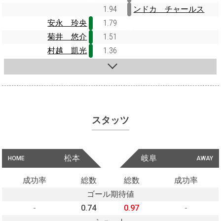
1.94
ンドカ チャールス
安永 玲央
1.79
菊井 悠介
1.51
村越 凱光
1.36
スタッツ
松本
岐阜
HOME
AWAY
成功率
総数
総数
成功率
ゴール期待値
-
0.74
0.97
-