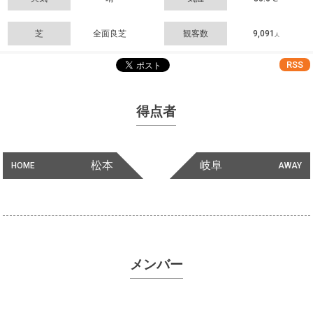
芝
全面良芝
観客数
9,091
人
RSS
得点者
松本
岐阜
HOME
AWAY
メンバー