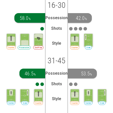
16-30
58.0
42.0
Possession
%
%
Shots
Style
Counter
Possession
SetPlay
Counter
Side
31-45
46.5
53.5
Possession
%
%
Shots
Style
Center
Side
Counter
Counter
Center
Side